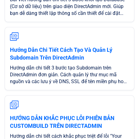
(Cơ sở dữ liệu) trên giao diện DirectAdmin mới. Giúp
bạn dễ dàng thiết lập thông số cần thiết để cài đặt
WordPress và các mã nguồn PHP một cách nhanh
chóng, an toàn và chính xác.
Hướng Dẫn Chi Tiết Cách Tạo Và Quản Lý
Subdomain Trên DirectAdmin
Hướng dẫn chi tiết 3 bước tạo Subdomain trên
DirectAdmin đơn giản. Cách quản lý thư mục mã
nguồn và các lưu ý về DNS, SSL để tên miền phụ hoạt
động ổn định, bảo mật.
HƯỚNG DẪN KHẮC PHỤC LỖI PHIÊN BẢN
CUSTOMBUILD TRÊN DIRECTADMIN
Hướng dẫn chi tiết cách khắc phục triệt để lỗi "Your