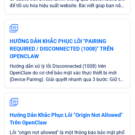
để tối ưu hóa hiệu suất website. Bài viết giúp bạn nắm
vững các thao tác kỹ thuật từ Terminal, cách xử lý các
thông báo lỗi thường gặp (Timeout, MD5 Checksum)
và phương pháp kiểm tra trạng thái hoạt động trực
quan qua Dashboard. Giải pháp hoàn hảo giúp giảm
tải CPU, tăng tốc độ load trang và tối ưu hóa trải
HƯỚNG DẪN KHẮC PHỤC LỖI "PAIRING
nghiệm người dùng trên hạ tầng Cloud Server mạnh
REQUIRED / DISCONNECTED (1008)" TRÊN
mẽ của CloudFly.
OPENCLAW
Hướng dẫn xử lý lỗi Disconnected (1008) trên
OpenClaw do cơ chế bảo mật xác thực thiết bị mới
(Device Pairing). Giải quyết nhanh qua 3 bước: Giữ tab
Dashboard mở, lấy mã Request ID trên server bằng
lệnh openclaw pairing list, và thực hiện phê duyệt
bằng lệnh openclaw pairing approve để hệ thống tự
động kết nối lại.
Hướng Dẫn Khắc Phục Lỗi "Origin Not Allowed"
Trên OpenClaw
Lỗi "origin not allowed" là một thông báo bảo mật phổ