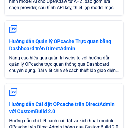
hình model AI cho OpenClaw từ A–Z, bao gồm lựa
chọn provider, cấu hình API key, thiết lập model mặc
định, kiểm tra kết nối và chạy thử agent. Nội dung phù
hợp cho người mới bắt đầu, giúp bạn nhanh chóng
cấu hình và sử dụng OpenClaw hiệu quả.
Hướng dẫn Quản lý OPcache Trực quan bằng
Dashboard trên DirectAdmin
Nâng cao hiệu quả quản trị website với hướng dẫn
quản lý OPcache trực quan thông qua Dashboard
chuyên dụng. Bài viết chia sẻ cách thiết lập giao diện
GUI giúp bạn dễ dàng theo dõi các chỉ số quan trọng
như tỷ lệ Hit Rate, dung lượng RAM thực tế đang sử
dụng và tính năng Flush Cache (làm mới bộ nhớ đệm)
chỉ với một cú nhấp chuột. Đây là giải pháp tối ưu
giúp người dùng làm chủ hiệu suất máy chủ, đảm bảo
Hướng dẫn Cài đặt OPcache trên DirectAdmin
website luôn vận hành mượt mà và cập nhật nội dung
với CustomBuild 2.0
tức thì trên hạ tầng Cloud Server mạnh mẽ của
CloudFly.
Hướng dẫn chi tiết cách cài đặt và kích hoạt module
OPcache trên DirectAdmin thông qua CustomBuild 2.0