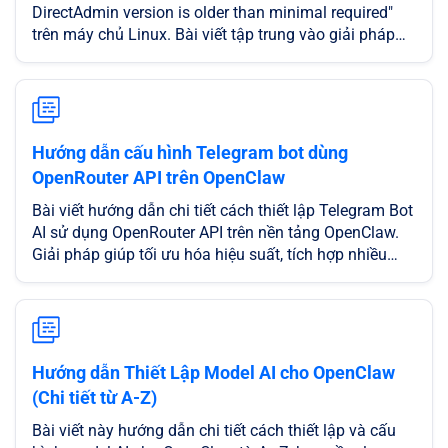
DirectAdmin version is older than minimal required"
trên máy chủ Linux. Bài viết tập trung vào giải pháp
Bypass (bỏ qua) bước kiểm tra phiên bản trong
CustomBuild bằng cách can thiệp vào mã nguồn
script build, giúp bạn tiếp tục cài đặt và cập nhật dịch
vụ hệ thống mà không cần nâng cấp ngay phiên bản
DirectAdmin.
Hướng dẫn cấu hình Telegram bot dùng
OpenRouter API trên OpenClaw
Bài viết hướng dẫn chi tiết cách thiết lập Telegram Bot
AI sử dụng OpenRouter API trên nền tảng OpenClaw.
Giải pháp giúp tối ưu hóa hiệu suất, tích hợp nhiều
model mạnh mẽ như Claude 3.5, GPT-4 và vận hành
ổn định trên hạ tầng Cloud Server của CloudFly
Hướng dẫn Thiết Lập Model AI cho OpenClaw
(Chi tiết từ A-Z)
Bài viết này hướng dẫn chi tiết cách thiết lập và cấu