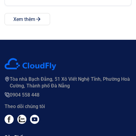
đề bảo mật thông qua cung cấp tính năng BẢO MẬT 2
LỚP (2FA) trên trang cấu hình (Setting).
Xem thêm
Tòa nhà Bạch Đằng, 51 Xô Viết Nghệ Tĩnh, Phường Hoà
Cường, Thành phố Đà Nẵng
0904 558 448
Theo dõi chúng tôi