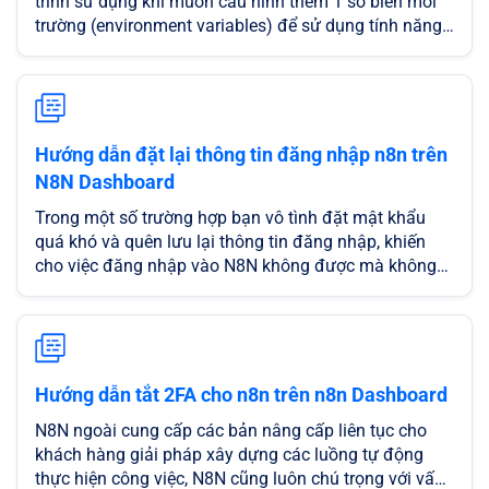
trình sử dụng khi muốn cấu hình thêm 1 số biến môi
trường (environment variables) để sử dụng tính năng
của N8N. CloudFly đã phát triển ra tính năng Cấu hình
biến Global sử dụng biến cục bộ, để hỗ trợ người dùng
cấu hình và quản lý các biến môi trường cho N8N.
Hướng dẫn đặt lại thông tin đăng nhập n8n trên
N8N Dashboard
Trong một số trường hợp bạn vô tình đặt mật khẩu
quá khó và quên lưu lại thông tin đăng nhập, khiến
cho việc đăng nhập vào N8N không được mà không
có cách nào lấy lại. Với N8N Dashboard của CloudFly,
bạn hoàn toàn không cần phải lo lắng đều đó. Hướng
dẫn đặt lại thông tin đăng nhập n8n trên N8N
Dashboard
Hướng dẫn tắt 2FA cho n8n trên n8n Dashboard
N8N ngoài cung cấp các bản nâng cấp liên tục cho
khách hàng giải pháp xây dựng các luồng tự động
thực hiện công việc, N8N cũng luôn chú trọng với vấn