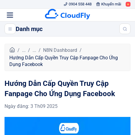
0904 558 448
Khuyến mãi
Danh mục
T
...
...
N8N Dashboard
r
Hướng Dẫn Cấp Quyền Truy Cập Fanpage Cho Ứng
a
Dụng Facebook
n
g
Hướng Dẫn Cấp Quyền Truy Cập
c
h
Fanpage Cho Ứng Dụng Facebook
ủ
Ngày đăng
:
3 Th09 2025