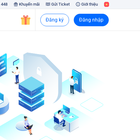
 448
Khuyến mãi
Gửi Ticket
Giới thiệu
Đăng ký
Đăng nhập