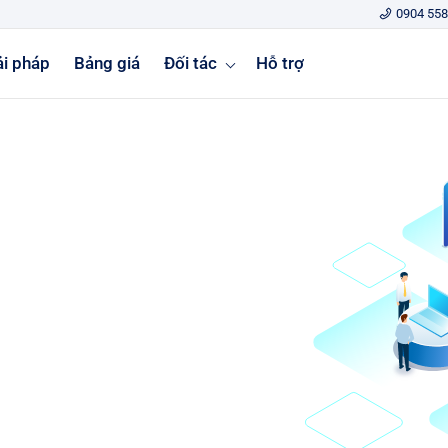
0904 558
ải pháp
Bảng giá
Đối tác
Hỗ trợ
 cao
ốc độ mạng