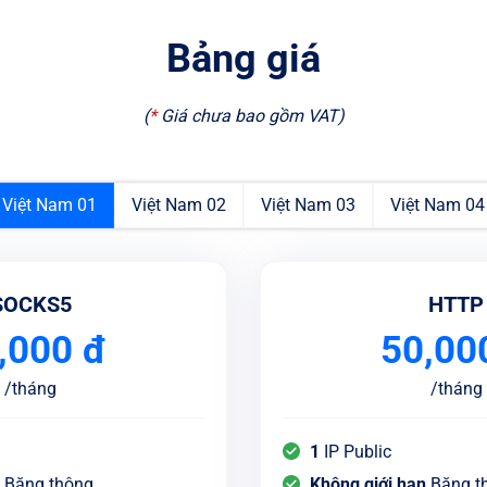
Bảng giá
(
*
Giá chưa bao gồm VAT
)
Việt Nam 01
Việt Nam 02
Việt Nam 03
Việt Nam 04
SOCKS5
HTTP
,000
đ
50,00
/
tháng
/
tháng
1
IP Public
n
Băng thông
Không giới hạn
Băng t