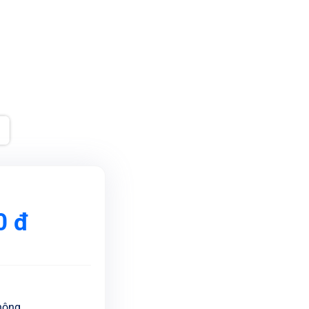
0
đ
hông