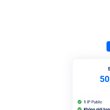
50
1
IP Public
Không giới hạ