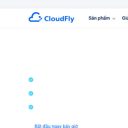
Sản phẩm
Gi
PROXY SERVER
Bảo mật dữ liệu và quyền riêng tư
Đảm bảo tính sẵn sàng và hiệu suất
Tiết kiệm băng thông và cải thiện t
Bắt đầu ngay bây giờ