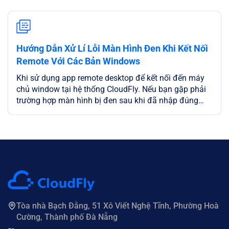
Hướng Dẫn Xử Lí Lỗi Màn Hình Đen Khi Kết Nối
Remote Với Các Bản Windows
Khi sử dụng app remote desktop để kết nối đến máy
chủ window tại hệ thống CloudFly. Nếu bạn gặp phải
trường hợp màn hình bị đen sau khi đã nhập đúng
thông tin IP, USERNAME, PASSWORD, không thể login
vào màn hình cửa sổ mặc định của máy chủ windows
để sử dụng.
Tòa nhà Bạch Đằng, 51 Xô Viết Nghệ Tĩnh, Phường Hoà
Cường, Thành phố Đà Nẵng