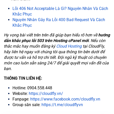
Lỗi 406 Not Acceptable Là Gì? Nguyên Nhân Và Cách
Khắc Phục
Nguyên Nhân Gây Ra Lỗi 400 Bad Request Và Cách
Khắc Phục
Hy vọng bài viết trên trên đã giúp bạn hiểu rõ hơn về
hướng
dẫn khắc phục
lỗi 503 trên Hosting cPanel mới
. Nếu còn
thắc mắc hay muốn đăng ký
Cloud Hosting
tại CloudFly,
hãy liên hệ ngay với chúng tôi qua thông tin bên dưới để
được tư vấn và hỗ trợ chi tiết. Đội ngũ kỹ thuật có chuyên
môn cao luôn sẵn sàng 24/7 để giải quyết mọi vấn đề của
bạn.
THÔNG TIN LIÊN HỆ:
Hotline: 0904.558.448
Website:
https://cloudfly.vn/
Fanpage:
https://www.facebook.com/cloudfly.vn
Group săn sale:
https://t.me/cloudflyvn