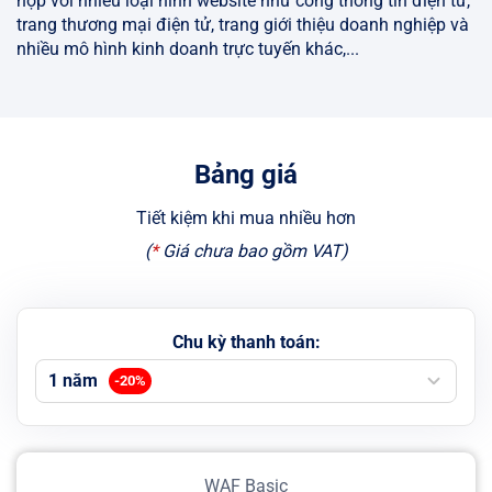
hợp với nhiều loại hình website như cổng thông tin điện tử,
trang thương mại điện tử, trang giới thiệu doanh nghiệp và
nhiều mô hình kinh doanh trực tuyến khác,...
Bảng giá
Tiết kiệm khi mua nhiều hơn
(
*
Giá chưa bao gồm VAT
)
Chu kỳ thanh toán
:
1 năm
-
20
%
WAF Basic