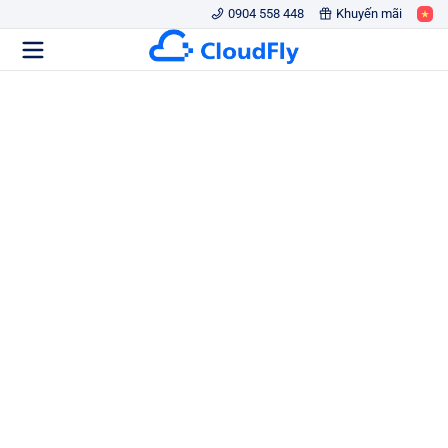
0904 558 448
Khuyến mãi
Anti DDos Website
BẢO VỆ WEBSITE THEO THỜI GIAN
THỰC
Hạ tầng hiệu năng cao kết hợp với công nghệ trí tuệ
nhân tạo (AI), tự động phân tích và xử lý các yêu cầu
truy cập bất thường, đảm bảo hệ thống luôn an toàn và
vận hành ổn định.