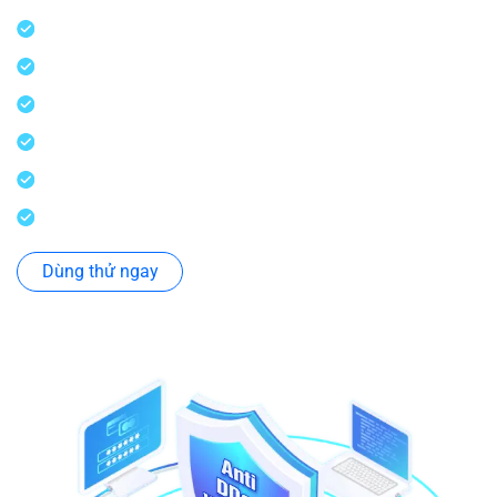
Cơ chế lọc request linh hoạt
Tự động phát hiện & ngăn chặn
Chống DDos, SQL Injection, XSS, Bruteforce,...
Cân bằng tải cho máy chủ Web
Bảo vệ toàn diện Layer 3, 4 và 7
Giao diện trực quan, tuỳ chỉnh linh hoạt
Dùng thử ngay