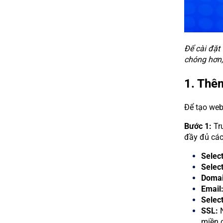
Để cài đặt
chóng hơn,
1. Thê
Để tạo web
Bước 1:
Tr
đầy đủ các
Selec
Selec
Domai
Email
Selec
SSL:
N
miền 