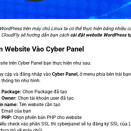
 WordPress trên máy chủ Linux ta có thể thực hiện bằng nhiều 
 CloudFly sẽ hướng dẫn bạn cách
cài đặt website WordPress t
m Website Vào Cyber Panel
site trên Cyber Panel bạn thực hiện như sau:
uy cập và đăng nhập vào
Cyber Panel
, ở menu phía bên trái bạ
 thông tin như hình.
t Package:
Chọn Package đã tạo
t Owner:
Chọn tài khoản user đã tạo
n name:
Tên website cần tạo
:
Email của bạn
t PHP:
Chọn phiên bản PHP cho website
ếu check vào phần SSL thì cyberpanel sẽ tự đăng ký SSL của Let
chưa trỏ về máy chủ)