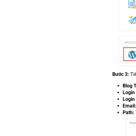
Bước 3:
Tiế
Blog T
Login
Login
Email
Path: