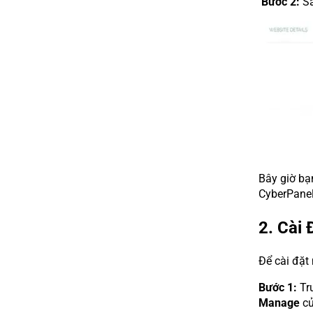
Bước 2:
Sa
Bây giờ bạ
CyberPanel
2. Cài
Để cài đặt
Bước 1:
Tru
Manage
củ