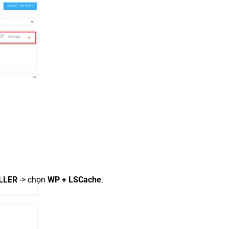
LLER
-> chọn
WP + LSCache
.