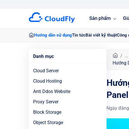
Sản phẩm
Gi
Hướng dẫn sử dụng
Tin tức
Bài viết kỹ thuật
Công 
T
...
Danh mục
r
Hướng D
a
Cloud Server
n
Hướng
g
Cloud Hosting
c
Anti Ddos Website
Panel
h
ủ
Proxy Server
Ngày đăng
Block Storage
Object Storage