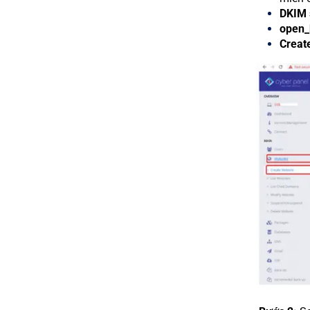
DKIM 
open_
Creat