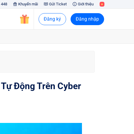
 448
Khuyến mãi
Gửi Ticket
Giới thiệu
Đăng ký
Đăng nhập
 Tự Động Trên Cyber