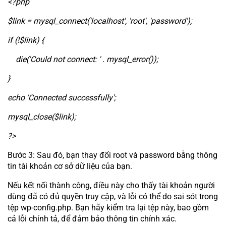
<?php
$link = mysql_connect('localhost', 'root', 'password');
if (!$link) {
die('Could not connect: ' . mysql_error());
}
echo 'Connected successfully';
mysql_close($link);
?>
Bước 3: Sau đó, bạn thay đổi root và password bằng thông
tin tài khoản cơ sở dữ liệu của bạn.
Nếu kết nối thành công, điều này cho thấy tài khoản người
dùng đã có đủ quyền truy cập, và lỗi có thể do sai sót trong
tệp wp-config.php. Bạn hãy kiểm tra lại tệp này, bao gồm
cả lỗi chính tả, để đảm bảo thông tin chính xác.