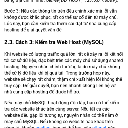
bằng địa chỉ IP như:
define('DB_HOST', '127.0.0.1:8889');
Bước 3: Nếu các thông tin trên đều chính xác mà lỗi vẫn
không được khắc phục, rất có thể sự cố đến từ máy chủ.
Lúc này, bạn cần kiểm tra thêm cài đặt từ nhà cung cấp
hosting để giải quyết vấn đề.
2.3. Cách 3: Kiểm tra Web Host (MySQL)
Khi website có lượng traffic quá lớn, rất dễ xảy ra lỗi kết nối
tới cơ sở dữ liệu, đặc biệt trên các máy chủ sử dụng shared
hosting. Nguyên nhân chính thường là do máy chủ không
thể xử lý dữ liệu khi bị quá tải. Trong trường hợp này,
website sẽ chạy rất chậm, thậm chí xuất hiện lỗi không thể
truy cập. Để giải quyết, bạn nên nhanh chóng liên hệ với
nhà cung cấp hosting để được hỗ trợ.
Nếu máy chủ MySQL hoạt động độc lập, bạn có thể kiểm
tra các website khác trên cùng server. Nếu tất cả các
website đều gặp lỗi tương tự, nguyên nhân có thể nằm ở
máy chủ MySQL. Nếu không có website nào khác trên
cùng tài khoản
hosting
, bạn có thể truy cập
cPanel
, vào