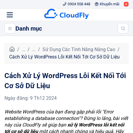
0904 558 448
Khuyến mãi
Danh mục
T
...
...
Sử Dụng Các Tính Năng Nâng Cao
r
Cách Xử Lý WordPress Lỗi Kết Nối Tới Cơ Sở Dữ Liệu
a
n
Cách Xử Lý WordPress Lỗi Kết Nối Tới
g
c
Cơ Sở Dữ Liệu
h
ủ
Ngày đăng
:
9 Th12 2024
Website WordPress của bạn đang gặp phải lỗi "Error
establishing a database connection"? Đừng lo lắng, bài viết
này của CloudFly sẽ giúp bạn
xử lý WordPress lỗi kết nối
tới cơ sở dữ liệu
một cách nhanh chóng và hiệu quả. Hãy