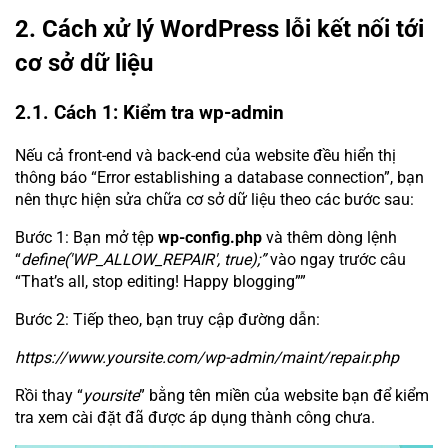
2. Cách xử lý WordPress lỗi kết nối tới
cơ sở dữ liệu
2.1. Cách 1: Kiểm tra wp-admin
Nếu cả front-end và back-end của website đều hiển thị
thông báo “Error establishing a database connection”, bạn
nên thực hiện sửa chữa cơ sở dữ liệu theo các bước sau:
Bước 1: Bạn mở tệp
wp-config.php
và thêm dòng lệnh
“
define('WP_ALLOW_REPAIR', true);”
vào ngay trước câu
“That’s all, stop editing! Happy blogging””
Bước 2: Tiếp theo, bạn truy cập đường dẫn:
https://www.yoursite.com/wp-admin/maint/repair.php
Rồi thay “
yoursite
” bằng tên miền của website bạn để kiểm
tra xem cài đặt đã được áp dụng thành công chưa.