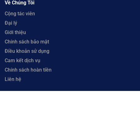
Về Chúng Tôi
Cộng tác viên
Đại lý
Giới thiệu
Chính sách bảo mật
Điều khoản sử dụng
Cam kết dịch vụ
Chính sách hoàn tiền
Liên hệ
Copyright © 2023 CloudFly. Công Ty Cổ Phần CloudFly - Số 51 Xô Viết Nghệ Tĩnh, Phường
Hòa Cường, Thành phố Đà Nẵng. Đại Diện: Ông Lưu Văn Vương. Mã số thuế 0402035884 cấp
tại Phòng đăng ký kinh doanh Sở Kế hoạch và Đầu tư Thành phố Đà Nẵng