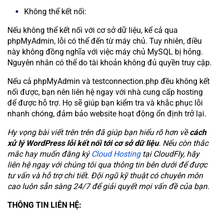
Không thể kết nối:
Nếu không thể kết nối với cơ sở dữ liệu, kể cả qua
phpMyAdmin, lỗi có thể đến từ máy chủ. Tuy nhiên, điều
này không đồng nghĩa với việc máy chủ MySQL bị hỏng.
Nguyên nhân có thể do tài khoản không đủ quyền truy cập.
Nếu cả phpMyAdmin và testconnection.php đều không kết
nối được, bạn nên liên hệ ngay với nhà cung cấp hosting
để được hỗ trợ. Họ sẽ giúp bạn kiểm tra và khắc phục lỗi
nhanh chóng, đảm bảo website hoạt động ổn định trở lại.
Hy vọng bài viết trên trên đã giúp bạn hiểu rõ hơn về
cách
xử lý WordPress lỗi kết nối tới cơ sở dữ liệu
. Nếu còn thắc
mắc hay muốn đăng ký
Cloud Hosting
tại CloudFly, hãy
liên hệ ngay với chúng tôi qua thông tin bên dưới để được
tư vấn và hỗ trợ chi tiết. Đội ngũ kỹ thuật có chuyên môn
cao luôn sẵn sàng 24/7 để giải quyết mọi vấn đề của bạn.
THÔNG TIN LIÊN HỆ: