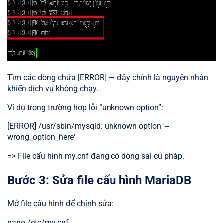
Tìm các dòng chứa [ERROR] — đây chính là nguyên nhân
khiến dịch vụ không chạy.
Ví dụ trong trường hợp lỗi “unknown option”:
[ERROR] /usr/sbin/mysqld: unknown option '--
wrong_option_here'
=> File cấu hình my.cnf đang có dòng sai cú pháp.
Bước 3: Sửa file cấu hình MariaDB
Mở file cấu hình để chỉnh sửa:
nano /etc/my.cnf