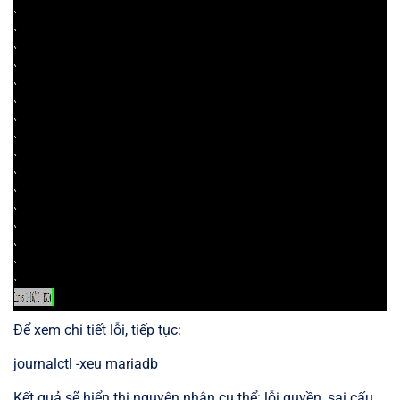
Để xem chi tiết lỗi, tiếp tục:
journalctl -xeu mariadb
Kết quả sẽ hiển thị nguyên nhân cụ thể: lỗi quyền, sai cấu