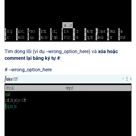
Tìm dòng lỗi (ví dụ --wrong_option_here) và
xóa hoặc
comment lại bằng ký tự #
:
# --wrong_option_here