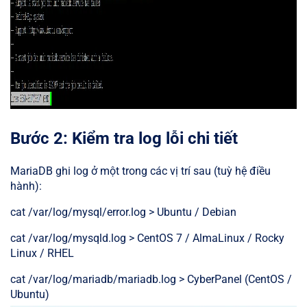
Bước 2: Kiểm tra log lỗi chi tiết
MariaDB ghi log ở một trong các vị trí sau (tuỳ hệ điều
hành):
cat /var/log/mysql/error.log > Ubuntu / Debian
cat /var/log/mysqld.log > CentOS 7 / AlmaLinux / Rocky
Linux / RHEL
cat /var/log/mariadb/mariadb.log > CyberPanel (CentOS /
Ubuntu)