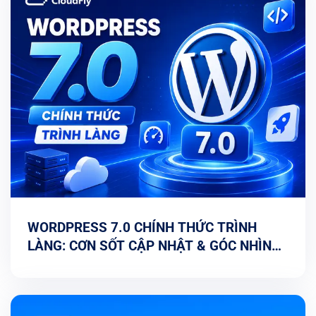
WORDPRESS 7.0 CHÍNH THỨC TRÌNH
LÀNG: CƠN SỐT CẬP NHẬT & GÓC NHÌN
TỐI ƯU TỪ CHUYÊN GIA