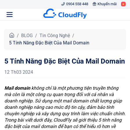
0904 558 448
Khuyến mãi
T
BLOG
Tin Công Nghệ
r
5 Tính Năng Đặc Biệt Của Mail Domain
a
n
5 Tính Năng Đặc Biệt Của Mail Domain
g
c
12 Th03 2024
h
ủ
Mail domain
không chỉ là một phương tiện truyền thông
mà còn là một công cụ quan trọng đối với cá nhân và
doanh nghiệp. Sử dụng một mail domain chất lượng giúp
doanh nghiệp nâng cao mức độ tin cậy, đảm bảo tính
chuyên nghiệp và xây dựng quy trình làm việc chuẩn chỉnh.
Trong bài viết dưới đây, CloudFly sẽ giới thiệu 5 tính năng
đặc biệt của mail domain để bạn có thể hiểu rõ hơn về