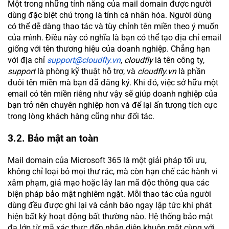
Một trong những tính năng của mail domain được người
dùng đặc biệt chú trọng là tính cá nhân hóa. Người dùng
có thể dễ dàng thao tác và tùy chỉnh tên miền theo ý muốn
của mình. Điều này có nghĩa là bạn có thể tạo địa chỉ email
giống với tên thương hiệu của doanh nghiệp. Chẳng hạn
với địa chỉ
support@cloudfly.vn
,
cloudfly
là tên công ty,
support
là phòng kỹ thuật hỗ trợ, và
cloudfly.vn
là phần
đuôi tên miền mà bạn đã đăng ký. Khi đó, việc sở hữu một
email có tên miền riêng như vậy sẽ giúp doanh nghiệp của
bạn trở nên chuyên nghiệp hơn và để lại ấn tượng tích cực
trong lòng khách hàng cũng như đối tác.
3.2. Bảo mật an toàn
Mail domain của Microsoft 365 là một giải pháp tối ưu,
không chỉ loại bỏ mọi thư rác, mà còn hạn chế các hành vi
xâm phạm, giả mạo hoặc lây lan mã độc thông qua các
biện pháp bảo mật nghiêm ngặt. Mỗi thao tác của người
dùng đều được ghi lại và cảnh báo ngay lập tức khi phát
hiện bất kỳ hoạt động bất thường nào. Hệ thống bảo mật
đa lớp từ mã xác thực đến nhận diện khuôn mặt cùng với