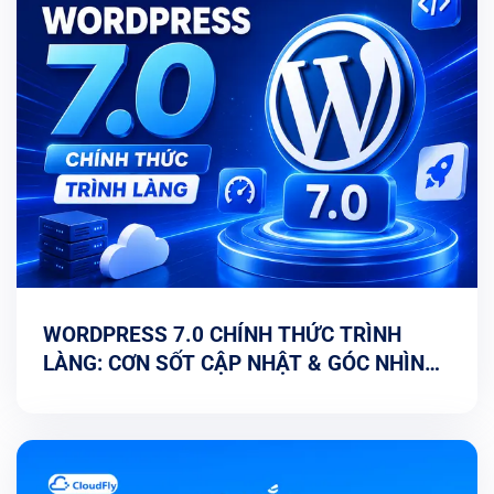
WORDPRESS 7.0 CHÍNH THỨC TRÌNH
LÀNG: CƠN SỐT CẬP NHẬT & GÓC NHÌN
TỐI ƯU TỪ CHUYÊN GIA