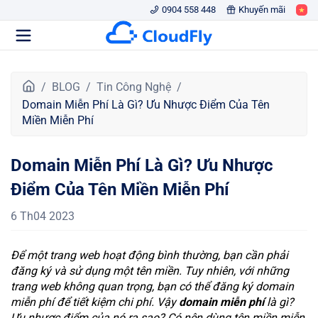
0904 558 448
Khuyến mãi
T
BLOG
Tin Công Nghệ
r
Domain Miễn Phí Là Gì? Ưu Nhược Điểm Của Tên
a
Miền Miễn Phí
n
g
Domain Miễn Phí Là Gì? Ưu Nhược
c
h
Điểm Của Tên Miền Miễn Phí
ủ
6 Th04 2023
Để một trang web hoạt động bình thường, bạn cần phải
đăng ký và sử dụng một tên miền. Tuy nhiên, với những
trang web không quan trọng, bạn có thể đăng ký domain
miễn phí để tiết kiệm chi phí. Vậy
domain miễn phí
là gì?
Ưu nhược điểm của nó ra sao? Có nên dùng tên miền miễn