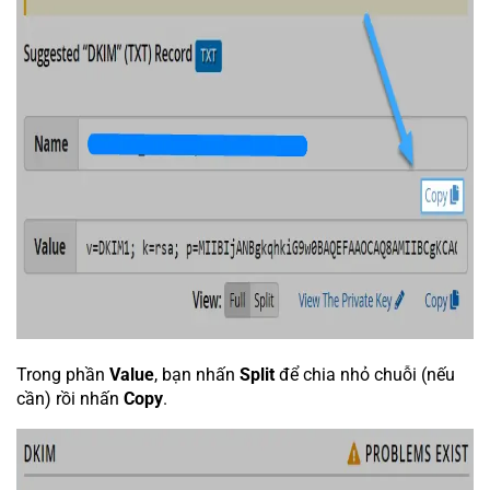
Trong phần
Value
, bạn nhấn
Split
để chia nhỏ chuỗi (nếu
cần) rồi nhấn
Copy
.