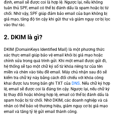
định, email sẽ được coi là hợp lệ. Ngược lại, nếu không
tuân thủ SPF, email có thể bị đánh dấu là spam hoặc bị từ
chối. Nhờ vậy, SPF giúp đảm bảo email của bạn không bị
giả mạo, tăng độ tin cậy khi gửi thư và giảm nguy cơ bị lọc
vào thư rác.
2. DKIM là gì?
DKIM (DomainKeys Identified Mail) là một phương thức
xác thực email giúp bảo vệ email khỏi bị giả mạo hoặc
chỉnh sửa trong quá trình gửi. Khi một email được gửi đi,
hệ thống sẽ tạo một chữ ký số từ khóa riêng tư của tên
miền và chèn vào tiêu đề email. Máy chủ nhận sau đó sẽ
kiểm tra chữ ký này bằng cách đối chiếu với khóa công
khai được lưu trong bản ghi TXT của
DNS
. Nếu chữ ký hợp
lệ, email sẽ được coi là đáng tin cậy. Ngược lại, nếu chữ ký
bị thay đổi hoặc không hợp lệ, email có thể bị đánh dấu là
spam hoặc bị từ chối. Nhờ DKIM, các doanh nghiệp và cá
nhân có thể bảo vệ thương hiệu, giảm nguy cơ bị giả mạo
email và tăng tỷ lệ gửi email thành công.