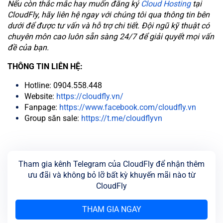
Nếu còn thắc mắc hay muốn đăng ký
Cloud Hosting
tại
CloudFly, hãy liên hệ ngay với chúng tôi qua thông tin bên
dưới để được tư vấn và hỗ trợ chi tiết. Đội ngũ kỹ thuật có
chuyên môn cao luôn sẵn sàng 24/7 để giải quyết mọi vấn
đề của bạn.
THÔNG TIN LIÊN HỆ:
Hotline: 0904.558.448
Website:
https://cloudfly.vn/
Fanpage:
https://www.facebook.com/cloudfly.vn
Group săn sale:
https://t.me/cloudflyvn
Tham gia kênh Telegram của CloudFly để nhận thêm
ưu đãi và không bỏ lỡ bất kỳ khuyến mãi nào từ
CloudFly
THAM GIA NGAY