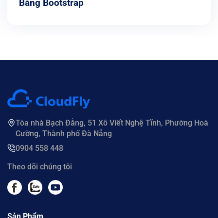
Bằng Bootstrap
Tòa nhà Bạch Đằng, 51 Xô Viết Nghệ Tĩnh, Phường Hoà
Cường, Thành phố Đà Nẵng
0904 558 448
Theo dõi chúng tôi
Sản Phẩm