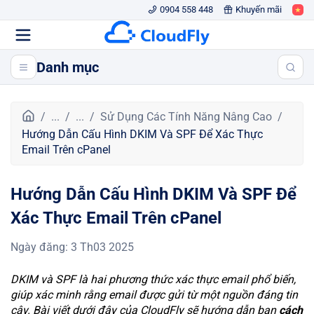
0904 558 448
Khuyến mãi
Danh mục
T
...
...
Sử Dụng Các Tính Năng Nâng Cao
r
Hướng Dẫn Cấu Hình DKIM Và SPF Để Xác Thực
a
Email Trên cPanel
n
g
Hướng Dẫn Cấu Hình DKIM Và SPF Để
c
h
Xác Thực Email Trên cPanel
ủ
Ngày đăng
:
3 Th03 2025
DKIM và SPF là hai phương thức xác thực email phổ biến,
giúp xác minh rằng email được gửi từ một nguồn đáng tin
cậy. Bài viết dưới đây của CloudFly sẽ hướng dẫn bạn
cách