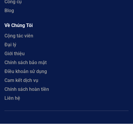
Công cụ
Blog
Về Chúng Tôi
Cộng tác viên
Đại lý
Giới thiệu
Chính sách bảo mật
Điều khoản sử dụng
Cam kết dịch vụ
Chính sách hoàn tiền
Liên hệ
Copyright © 2023 CloudFly. Công Ty Cổ Phần CloudFly - Số 51 Xô Viết Nghệ Tĩnh, Phường
Hòa Cường, Thành phố Đà Nẵng. Đại Diện: Ông Lưu Văn Vương. Mã số thuế 0402035884 cấp