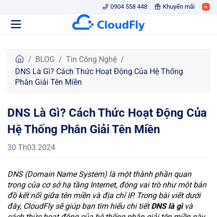
0904 558 448
Khuyến mãi
T
BLOG
Tin Công Nghệ
r
DNS Là Gì? Cách Thức Hoạt Động Của Hệ Thống
a
Phân Giải Tên Miền
n
g
DNS Là Gì? Cách Thức Hoạt Động Của
c
h
Hệ Thống Phân Giải Tên Miền
ủ
30 Th03 2024
DNS (Domain Name System) là một thành phần quan
trọng của cơ sở hạ tầng Internet, đóng vai trò như một bản
đồ kết nối giữa tên miền và địa chỉ IP. Trong bài viết dưới
đây, CloudFly sẽ giúp bạn tìm hiểu chi tiết
DNS là gì
và
cách thức hoạt động của hệ thống phân giải tên miền này