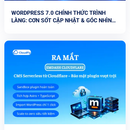
WORDPRESS 7.0 CHÍNH THỨC TRÌNH
LÀNG: CƠN SỐT CẬP NHẬT & GÓC NHÌN
TỐI ƯU TỪ CHUYÊN GIA