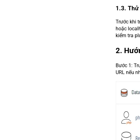
1.3. Thử
Trước khi 
hoặc localh
kiểm tra p
2. Hướ
Bước 1: Tr
URL nếu nh