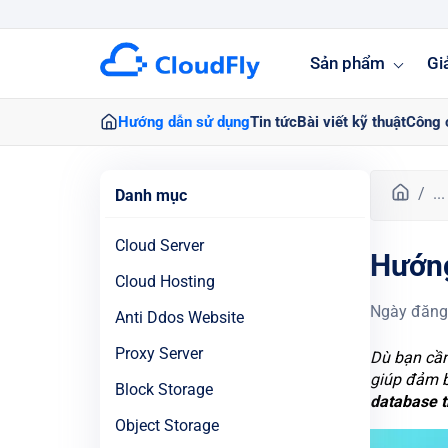
Sản phẩm
Gi
Hướng dẫn sử dụng
Tin tức
Bài viết kỹ thuật
Công 
T
...
Danh mục
r
a
Cloud Server
Hướn
n
g
Cloud Hosting
c
Ngày đăng
Anti Ddos Website
h
ủ
Proxy Server
Dù bạn cần
giúp đảm b
Block Storage
database 
Object Storage