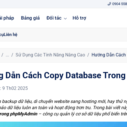
0904 558
ải pháp
Bảng giá
Đối tác
Hỗ trợ
cụ
Liên hệ
...
Sử Dụng Các Tính Năng Nâng Cao
Hướng Dẫn Cách
g Dẫn Cách Copy Database Tron
:
9 Th02 2025
 backup dữ liệu, di chuyển website sang hosting mới, hay thử 
ảo dữ liệu luôn an toàn và hoạt động trơn tru. Trong bài viết 
trong phpMyAdmin
– công cụ quản lý cơ sở dữ liệu phổ biến tr