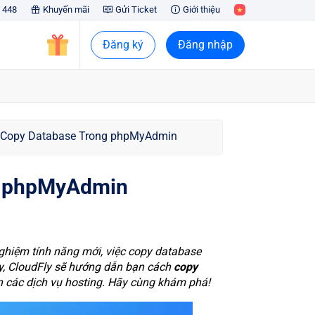
 448
Khuyến mãi
Gửi Ticket
Giới thiệu
Đăng ký
Đăng nhập
 Copy Database Trong phpMyAdmin
g phpMyAdmin
nghiệm tính năng mới, việc copy database
này, CloudFly sẽ hướng dẫn bạn cách
copy
ên các dịch vụ hosting. Hãy cùng khám phá!