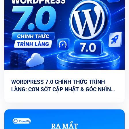
WORDPRESS 7.0 CHÍNH THỨC TRÌNH
LÀNG: CƠN SỐT CẬP NHẬT & GÓC NHÌN
TỐI ƯU TỪ CHUYÊN GIA