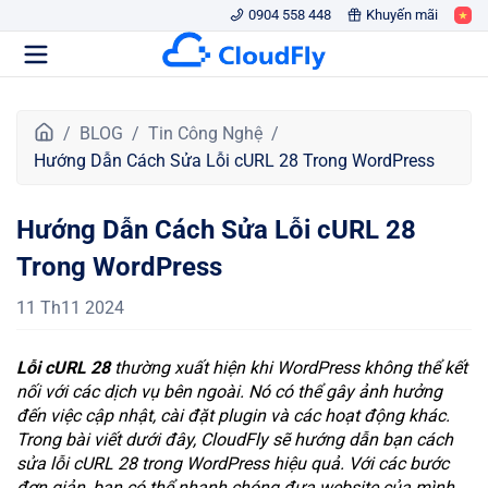
0904 558 448
Khuyến mãi
T
BLOG
Tin Công Nghệ
r
Hướng Dẫn Cách Sửa Lỗi cURL 28 Trong WordPress
a
n
Hướng Dẫn Cách Sửa Lỗi cURL 28
g
c
Trong WordPress
h
ủ
11 Th11 2024
Lỗi cURL 28
thường xuất hiện khi WordPress không thể kết
nối với các dịch vụ bên ngoài. Nó có thể gây ảnh hưởng
đến việc cập nhật, cài đặt plugin và các hoạt động khác.
Trong bài viết dưới đây, CloudFly sẽ hướng dẫn bạn cách
sửa lỗi cURL 28 trong WordPress hiệu quả. Với các bước
đơn giản, bạn có thể nhanh chóng đưa website của mình