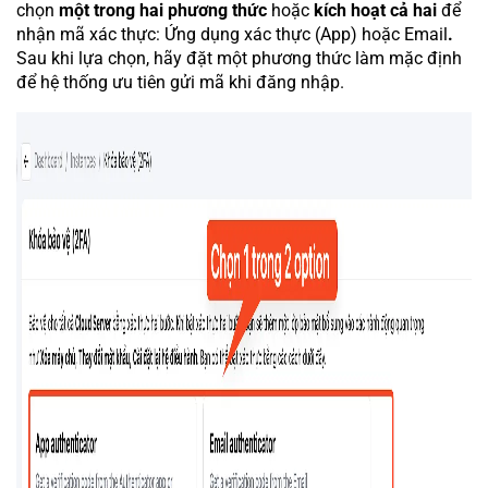
chọn
một trong hai phương thức
hoặc
kích hoạt cả hai
để
nhận mã xác thực: Ứng dụng xác thực (App) hoặc Email
.
Sau khi lựa chọn, hãy đặt một phương thức làm mặc định
để hệ thống ưu tiên gửi mã khi đăng nhập.