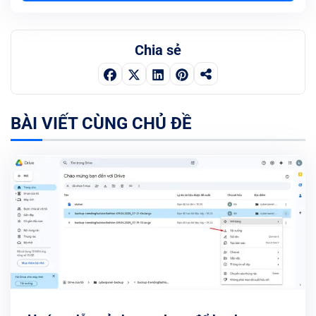
Chia sẻ
BÀI VIẾT CÙNG CHỦ ĐỀ