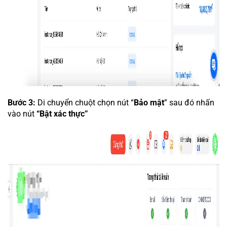
Bước 3:
Di chuyển chuột chọn nút “
Bảo mật
” sau đó nhấn
vào nút
“Bật xác thực”