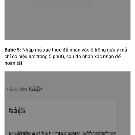
Bước 5:
Nhập mã xác thực đã nhận vào ô trống (lưu ý mã
chỉ có hiệu lực trong 5 phút), sau đó nhấn xác nhận để
hoàn tất.