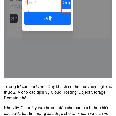
Tương tự các bước trên Quý khách có thể thực hiện bật xác
thực 2FA cho các dịch vụ Cloud Hosting, Object Storage,
Domain nhé.
Như vậy, CloudFly vừa hướng dẫn cho bạn cách thực hiện
các bước bật tính năng xác thực cho tài khoản và dịch vụ.