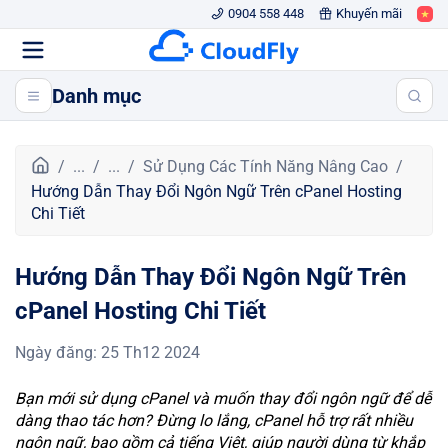
0904 558 448
Khuyến mãi
Danh mục
T
...
...
Sử Dụng Các Tính Năng Nâng Cao
r
Hướng Dẫn Thay Đổi Ngôn Ngữ Trên cPanel Hosting
a
Chi Tiết
n
g
Hướng Dẫn Thay Đổi Ngôn Ngữ Trên
c
h
cPanel Hosting Chi Tiết
ủ
Ngày đăng
:
25 Th12 2024
Bạn mới sử dụng cPanel và muốn thay đổi ngôn ngữ để dễ
dàng thao tác hơn? Đừng lo lắng, cPanel hỗ trợ rất nhiều
ngôn ngữ, bao gồm cả tiếng Việt, giúp người dùng từ khắp