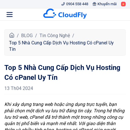
0904 558 448
Khuyến mãi
T
BLOG
Tin Công Nghệ
r
Top 5 Nhà Cung Cấp Dịch Vụ Hosting Có cPanel Uy
a
Tín
n
g
Top 5 Nhà Cung Cấp Dịch Vụ Hosting
c
h
Có cPanel Uy Tín
ủ
13 Th04 2024
Khi xây dựng trang web hoặc ứng dụng trực tuyến, bạn
phải chọn một dịch vụ lưu trữ đáng tin cậy. Trong hệ thống
lưu trữ web, cPanel đã trở thành một trong những công cụ
quản trị phổ biến và mạnh mẽ nhất. Với giao diện thân
thiện và nhiều tính năng, hosting có cPanel giúp người