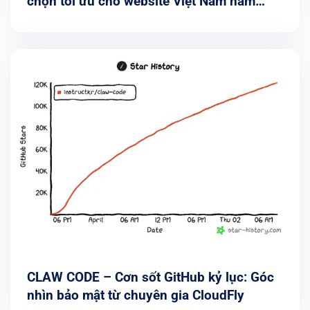
chọn tối ưu cho website Việt Nam năm
2026
CLAW CODE – Cơn sốt GitHub kỷ lục: Góc
nhìn bảo mật từ chuyên gia CloudFly