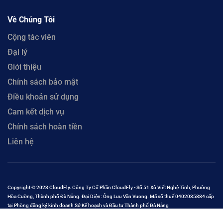
Về Chúng Tôi
Cộng tác viên
Đại lý
Giới thiệu
Chính sách bảo mật
Điều khoản sử dụng
Cam kết dịch vụ
Chính sách hoàn tiền
Liên hệ
Copyright © 2023 CloudFly. Công Ty Cổ Phần CloudFly - Số 51 Xô Viết Nghệ Tĩnh, Phường
Hòa Cường, Thành phố Đà Nẵng. Đại Diện: Ông Lưu Văn Vương. Mã số thuế 0402035884 cấp
tại Phòng đăng ký kinh doanh Sở Kế hoạch và Đầu tư Thành phố Đà Nẵng