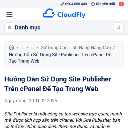
0904 558 448
Khuyến mãi
Danh mục
T
...
...
Sử Dụng Các Tính Năng Nâng Cao
r
Hướng Dẫn Sử Dụng Site Publisher Trên cPanel Để
a
Tạo Trang Web
n
g
Hướng Dẫn Sử Dụng Site Publisher
c
h
Trên cPanel Để Tạo Trang Web
ủ
Ngày đăng
:
20 Th02 2025
Site Publisher là một công cụ tạo website trực quan, mạnh
mẽ, được tích hợp sẵn trên cPanel. Với Site Publisher, bạn
có thể tùy chỉnh giao diện, thêm nội dung, và quản lý