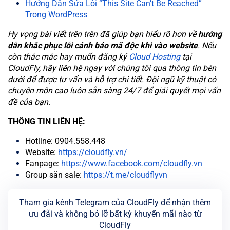
Hướng Dẫn Sửa Lỗi “This Site Can’t Be Reached”
Trong WordPress
Hy vọng bài viết trên trên đã giúp bạn hiểu rõ hơn về
hướng
dẫn khắc phục lỗi cảnh báo mã độc khi vào website
. Nếu
còn thắc mắc hay muốn đăng ký
Cloud Hosting
tại
CloudFly, hãy liên hệ ngay với chúng tôi qua thông tin bên
dưới để được tư vấn và hỗ trợ chi tiết. Đội ngũ kỹ thuật có
chuyên môn cao luôn sẵn sàng 24/7 để giải quyết mọi vấn
đề của bạn.
THÔNG TIN LIÊN HỆ:
Hotline: 0904.558.448
Website:
https://cloudfly.vn/
Fanpage:
https://www.facebook.com/cloudfly.vn
Group săn sale:
https://t.me/cloudflyvn
Tham gia kênh Telegram của CloudFly để nhận thêm
ưu đãi và không bỏ lỡ bất kỳ khuyến mãi nào từ
CloudFly