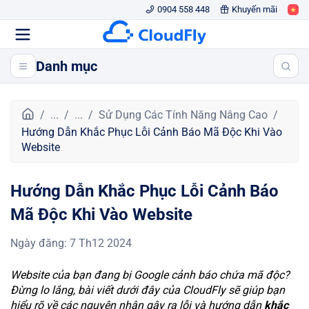
0904 558 448
Khuyến mãi
Danh mục
T
...
...
Sử Dụng Các Tính Năng Nâng Cao
r
Hướng Dẫn Khắc Phục Lỗi Cảnh Báo Mã Độc Khi Vào
a
Website
n
g
Hướng Dẫn Khắc Phục Lỗi Cảnh Báo
c
h
Mã Độc Khi Vào Website
ủ
Ngày đăng
:
7 Th12 2024
Website của bạn đang bị Google cảnh báo chứa mã độc?
Đừng lo lắng, bài viết dưới đây của CloudFly sẽ giúp bạn
hiểu rõ về các nguyên nhân gây ra lỗi và hướng dẫn
khắc