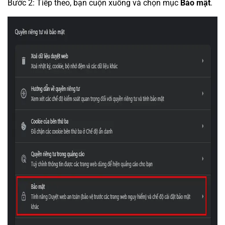
Bước 2: Tiếp theo, bạn cuộn xuống và chọn mục
Bảo mật
.