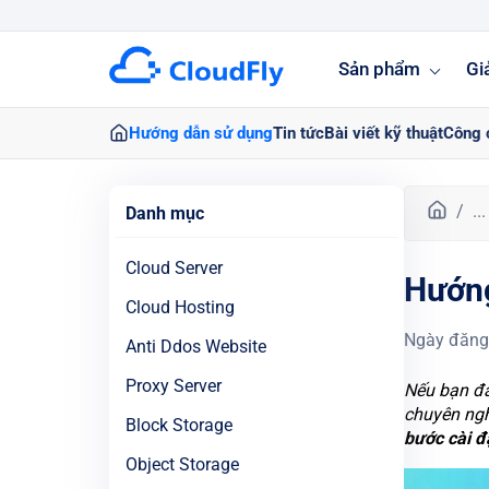
Sản phẩm
Gi
Hướng dẫn sử dụng
Tin tức
Bài viết kỹ thuật
Công 
T
...
Danh mục
r
a
Cloud Server
Hướng
n
g
Cloud Hosting
c
Ngày đăng
Anti Ddos Website
h
ủ
Proxy Server
Nếu bạn đa
chuyên ngh
Block Storage
bước cài đ
Object Storage