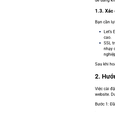
dễ dàng khô
1.3. Xác 
Bạn cần lự
Let’s 
cao.
SSL tr
nhạy c
nghiệp
Sau khi ho
2. Hướn
Việc cài đặ
website. Dư
Bước 1: Đầ