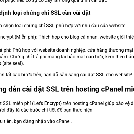
i phục nếu có sự cố xảy ra trong quá trình cài đặt.
định loại chứng chỉ SSL cần cài đặt
a chọn loại chứng chỉ SSL phù hợp với nhu cầu của website:
Encrypt (Miễn phí): Thích hợp cho blog cá nhân, website giới t
ả phí: Phù hợp với website doanh nghiệp, cửa hàng thương mại 
ảm. Chứng chỉ trả phí mang lại bảo mật cao hơn, kèm theo bảo
 (site seal).
àn tất các bước trên, bạn đã sẵn sàng cài đặt SSL cho website!
g dẫn cài đặt SSL trên hosting cPanel miễ
t SSL miễn phí (Let’s Encrypt) trên hosting cPanel giúp bảo vệ 
ới đây là các bước chi tiết để bạn thực hiện:
u tiên, bạn đăng nhập vào cPanel.