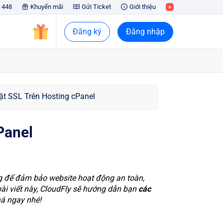
 448
Khuyến mãi
Gửi Ticket
Giới thiệu
Đăng ký
Đăng nhập
t SSL Trên Hosting cPanel
Panel
ng để đảm bảo website hoạt động an toàn,
ài viết này, CloudFly sẽ hướng dẫn bạn
các
há ngay nhé!