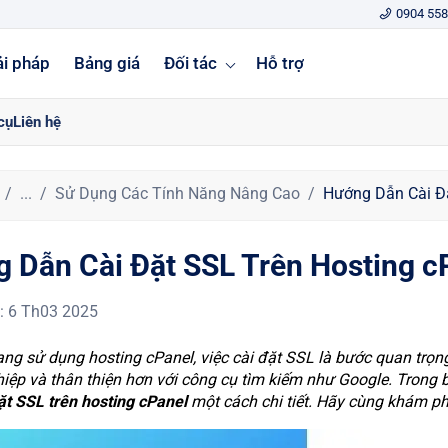
0904 558
ải pháp
Bảng giá
Đối tác
Hỗ trợ
cụ
Liên hệ
...
Sử Dụng Các Tính Năng Nâng Cao
Hướng Dẫn Cài Đặ
 Dẫn Cài Đặt SSL Trên Hosting c
:
6 Th03 2025
ng sử dụng hosting cPanel, việc cài đặt SSL là bước quan trọ
iệp và thân thiện hơn với công cụ tìm kiếm như Google. Trong b
ặt SSL trên hosting cPanel
một cách chi tiết. Hãy cùng khám p