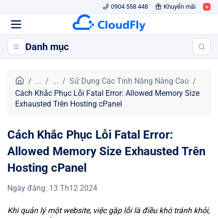
0904 558 448
Khuyến mãi
Danh mục
T
...
...
Sử Dụng Các Tính Năng Nâng Cao
r
Cách Khắc Phục Lỗi Fatal Error: Allowed Memory Size
a
Exhausted Trên Hosting cPanel
n
g
Cách Khắc Phục Lỗi Fatal Error:
c
h
Allowed Memory Size Exhausted Trên
ủ
Hosting cPanel
Ngày đăng
:
13 Th12 2024
Khi quản lý một website, việc gặp lỗi là điều khó tránh khỏi,