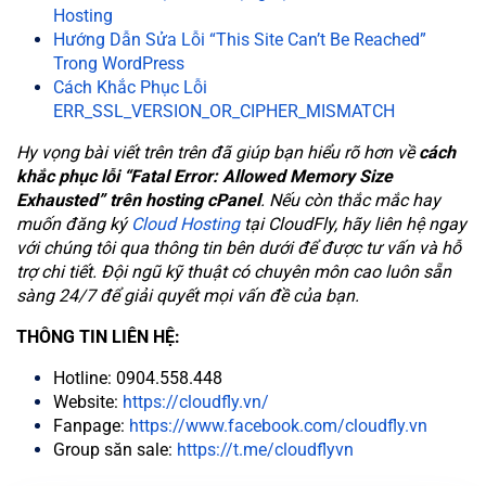
Hosting
Hướng Dẫn Sửa Lỗi “This Site Can’t Be Reached”
Trong WordPress
Cách Khắc Phục Lỗi
ERR_SSL_VERSION_OR_CIPHER_MISMATCH
Hy vọng bài viết trên trên đã giúp bạn hiểu rõ hơn về
cách
khắc phục lỗi “Fatal Error: Allowed Memory Size
Exhausted” trên hosting cPanel
. Nếu còn thắc mắc hay
muốn đăng ký
Cloud Hosting
tại CloudFly, hãy liên hệ ngay
với chúng tôi qua thông tin bên dưới để được tư vấn và hỗ
trợ chi tiết. Đội ngũ kỹ thuật có chuyên môn cao luôn sẵn
sàng 24/7 để giải quyết mọi vấn đề của bạn.
THÔNG TIN LIÊN HỆ:
Hotline: 0904.558.448
Website:
https://cloudfly.vn/
Fanpage:
https://www.facebook.com/cloudfly.vn
Group săn sale:
https://t.me/cloudflyvn