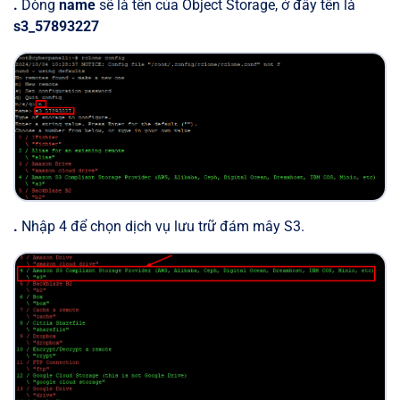
.
Dòng
name
sẽ là tên của Object Storage, ở đây tên là
s3_57893227
.
Nhập 4 để chọn dịch vụ lưu trữ đám mây S3.