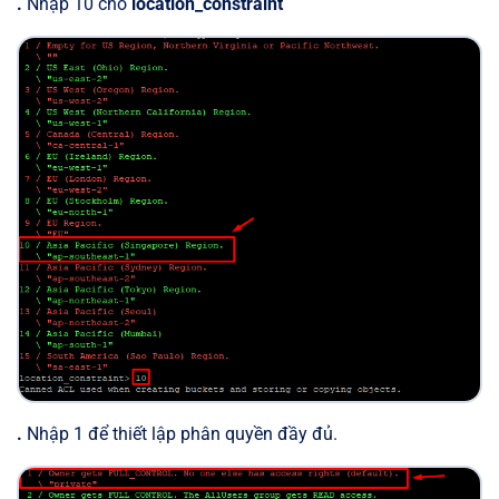
.
Nhập 10 cho
location_constraint
.
Nhập 1 để thiết lập phân quyền đầy đủ.