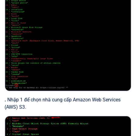
.
Nhập 1 để chọn nhà cung cấp Amazon Web Services
(AWS) S3.