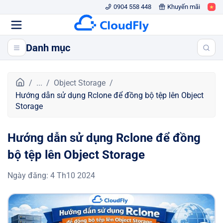
0904 558 448
Khuyến mãi
Danh mục
T
...
Object Storage
r
Hướng dẫn sử dụng Rclone để đồng bộ tệp lên Object
a
Storage
n
g
Hướng dẫn sử dụng Rclone để đồng
c
h
bộ tệp lên Object Storage
ủ
Ngày đăng
:
4 Th10 2024