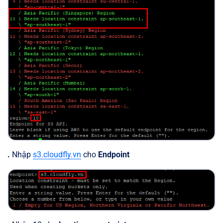
.
Nhập
s3.cloudfly.vn
cho
Endpoint