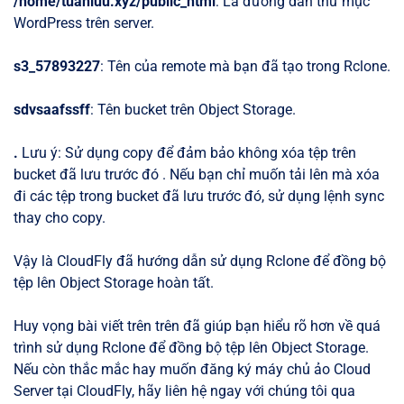
/home/tuanluu.xyz/public_html
: Là đường dẫn thư mục
WordPress trên server.
s3_57893227
: Tên của remote mà bạn đã tạo trong Rclone.
sdvsaafssff
: Tên bucket trên Object Storage.
.
Lưu ý: Sử dụng copy để đảm bảo không xóa tệp trên
bucket đã lưu trước đó . Nếu bạn chỉ muốn tải lên mà xóa
đi các tệp trong bucket đã lưu trước đó, sử dụng lệnh sync
thay cho copy.
Vậy là CloudFly đã hướng dẫn sử dụng Rclone để đồng bộ
tệp lên Object Storage hoàn tất.
Huy vọng bài viết trên trên đã giúp bạn hiểu rõ hơn về quá
trình sử dụng Rclone để đồng bộ tệp lên Object Storage.
Nếu còn thắc mắc hay muốn đăng ký máy chủ ảo Cloud
Server tại CloudFly, hãy liên hệ ngay với chúng tôi qua