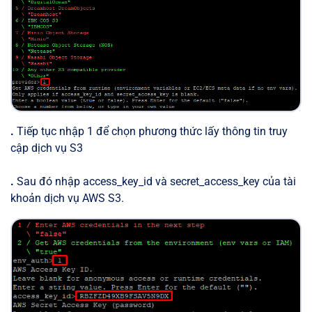
.
Tiếp tục nhập 1 để chọn phương thức lấy thông tin truy
cập dịch vụ S3
.
Sau đó nhập access_key_id và secret_access_key của tài
khoản dịch vụ AWS S3.