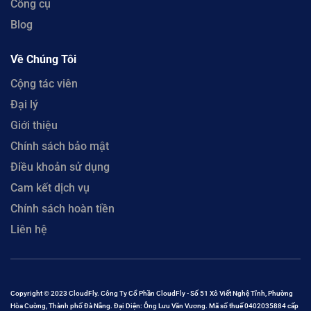
Công cụ
Blog
Về Chúng Tôi
Cộng tác viên
Đại lý
Giới thiệu
Chính sách bảo mật
Điều khoản sử dụng
Cam kết dịch vụ
Chính sách hoàn tiền
Liên hệ
Copyright © 2023 CloudFly. Công Ty Cổ Phần CloudFly - Số 51 Xô Viết Nghệ Tĩnh, Phường
Hòa Cường, Thành phố Đà Nẵng. Đại Diện: Ông Lưu Văn Vương. Mã số thuế 0402035884 cấp