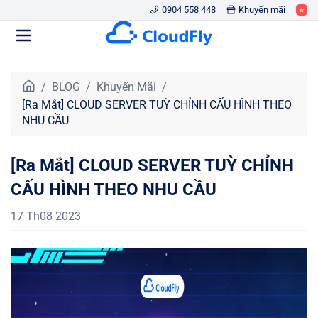
0904 558 448
Khuyến mãi
T
BLOG
Khuyến Mãi
r
[Ra Mắt] CLOUD SERVER TUỲ CHỈNH CẤU HÌNH THEO
a
NHU CẦU
n
g
[Ra Mắt] CLOUD SERVER TUỲ CHỈNH
c
h
CẤU HÌNH THEO NHU CẦU
ủ
17 Th08 2023