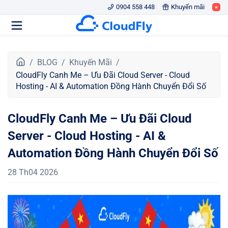
0904 558 448
Khuyến mãi
T
BLOG
Khuyến Mãi
r
CloudFly Canh Me – Ưu Đãi Cloud Server - Cloud
a
Hosting - AI & Automation Đồng Hành Chuyển Đổi Số
n
g
CloudFly Canh Me – Ưu Đãi Cloud
c
h
Server - Cloud Hosting - AI &
ủ
Automation Đồng Hành Chuyển Đổi Số
28 Th04 2026