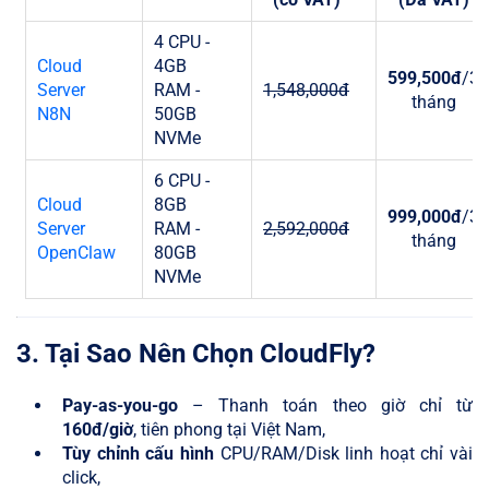
4 CPU -
Cloud
4GB
599,500đ
/3
Server
RAM -
1,548,000đ
tháng
N8N
50GB
NVMe
6 CPU -
Cloud
8GB
999,000đ
/3
Server
RAM -
2,592,000đ
tháng
OpenClaw
80GB
NVMe
3. Tại Sao Nên Chọn CloudFly?
Pay-as-you-go
– Thanh toán theo giờ chỉ từ
160đ/giờ
, tiên phong tại Việt Nam,
Tùy chỉnh cấu hình
CPU/RAM/Disk linh hoạt chỉ vài
click,