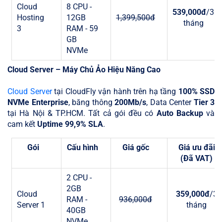
Cloud
8 CPU -
539,000đ
/3
Hosting
12GB
1,399,500đ
tháng
3
RAM - 59
GB
NVMe
Cloud Server – Máy Chủ Ảo Hiệu Năng Cao
Cloud Server
tại CloudFly vận hành trên hạ tầng
100% SSD
NVMe Enterprise
, băng thông
200Mb/s
, Data Center
Tier 3
tại Hà Nội & TP.HCM. Tất cả gói đều có
Auto Backup
và
cam kết
Uptime 99,9% SLA
.
Gói
Cấu hình
Giá gốc
Giá ưu đãi
(Đã VAT)
2 CPU -
2GB
Cloud
359,000đ
/3
RAM -
936,000đ
Server 1
tháng
40GB
NVMe