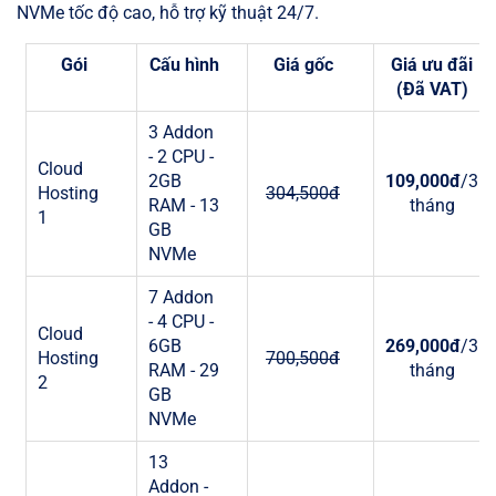
NVMe tốc độ cao, hỗ trợ kỹ thuật 24/7.
Gói
Cấu hình
Giá gốc
Giá ưu đãi
(Đã VAT)
3 Addon
- 2 CPU -
Cloud
2GB
109,000đ
/3
Hosting
304,500
đ
RAM - 13
tháng
1
GB
NVMe
7 Addon
- 4 CPU -
Cloud
6GB
269,000đ
/3
Hosting
700,500đ
RAM - 29
tháng
2
GB
NVMe
13
Addon -