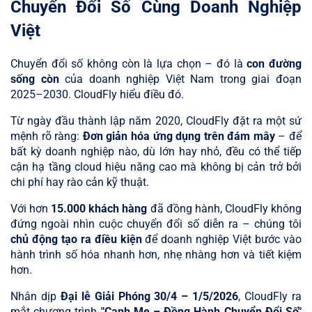
Chuyển Đổi Số Cùng Doanh Nghiệp
Việt
Chuyển đổi số không còn là lựa chọn – đó là
con đường
sống còn
của doanh nghiệp Việt Nam trong giai đoạn
2025–2030. CloudFly hiểu điều đó.
Từ ngày đầu thành lập năm 2020, CloudFly đặt ra một sứ
mệnh rõ ràng:
Đơn giản hóa ứng dụng trên đám mây
– để
bất kỳ doanh nghiệp nào, dù lớn hay nhỏ, đều có thể tiếp
cận hạ tầng cloud hiệu năng cao mà không bị cản trở bởi
chi phí hay rào cản kỹ thuật.
Với hơn
15.000 khách hàng
đã đồng hành, CloudFly không
đứng ngoài nhìn cuộc chuyển đổi số diễn ra – chúng tôi
chủ động tạo ra điều kiện
để doanh nghiệp Việt bước vào
hành trình số hóa nhanh hơn, nhẹ nhàng hơn và tiết kiệm
hơn.
Nhân dịp
Đại lễ Giải Phóng 30/4 – 1/5/2026
, CloudFly ra
mắt chương trình
"Canh Me – Đồng Hành Chuyển Đổi Số"