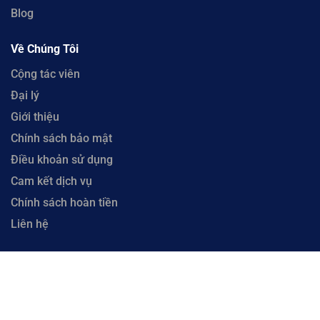
Blog
Về Chúng Tôi
Cộng tác viên
Đại lý
Giới thiệu
Chính sách bảo mật
Điều khoản sử dụng
Cam kết dịch vụ
Chính sách hoàn tiền
Liên hệ
Copyright © 2023 CloudFly. Công Ty Cổ Phần CloudFly - Số 51 Xô Viết Nghệ Tĩnh, Phường
Hòa Cường, Thành phố Đà Nẵng. Đại Diện: Ông Lưu Văn Vương. Mã số thuế 0402035884 cấp
tại Phòng đăng ký kinh doanh Sở Kế hoạch và Đầu tư Thành phố Đà Nẵng