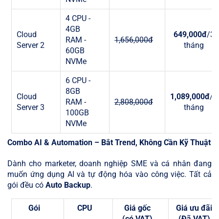
4 CPU -
4GB
Cloud
649,000đ
/3
RAM -
1,656,000đ
Server 2
tháng
60GB
NVMe
6 CPU -
8GB
Cloud
1,089,000đ
/3
RAM -
2,808,000đ
Server 3
tháng
100GB
NVMe
Combo AI & Automation – Bắt Trend, Không Cần Kỹ Thuật
Dành cho marketer, doanh nghiệp SME và cá nhân đang
muốn ứng dụng AI và tự động hóa vào công việc. Tất cả
gói đều có
Auto Backup
.
Gói
CPU
Giá gốc
Giá ưu đãi
(có VAT)
(Đã VAT)