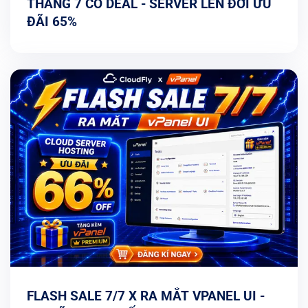
THÁNG 7 CÓ DEAL - SERVER LÊN ĐỜI ƯU
ĐÃI 65%
FLASH SALE 7/7 X RA MẮT VPANEL UI -