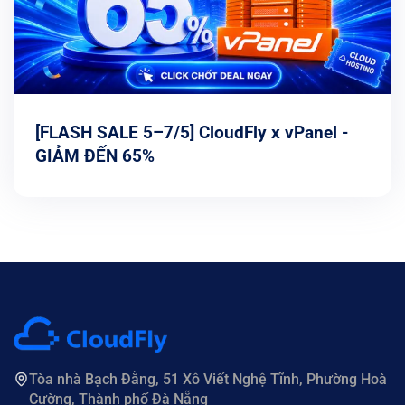
[FLASH SALE 5–7/5] CloudFly x vPanel -
GIẢM ĐẾN 65%
Tòa nhà Bạch Đằng, 51 Xô Viết Nghệ Tĩnh, Phường Hoà
Cường, Thành phố Đà Nẵng