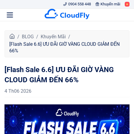
0904 558 448
Khuyến mãi
T
BLOG
Khuyến Mãi
r
[Flash Sale 6.6] ƯU ĐÃI GIỜ VÀNG CLOUD GIẢM ĐẾN
a
66%
n
g
[Flash Sale 6.6] ƯU ĐÃI GIỜ VÀNG
c
h
CLOUD GIẢM ĐẾN 66%
ủ
4 Th06 2026