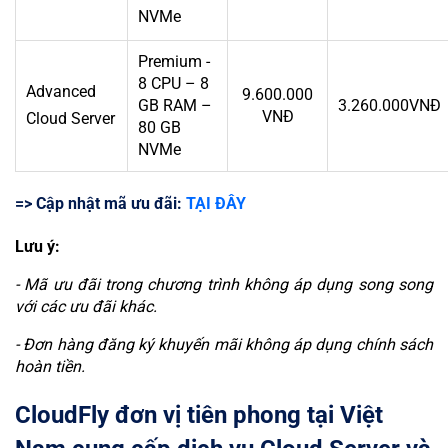
NVMe
Premium -
8 CPU – 8
Advanced
9.600.000
GB RAM –
3.260.000VNĐ
VNĐ
Cloud Server
80 GB
NVMe
=> Cập nhật mã ưu đãi:
TẠI ĐÂY
Lưu ý:
- Mã ưu đãi trong chương trình không áp dụng song song
với các ưu đãi khác.
- Đơn hàng đăng ký khuyến mãi không áp dụng chính sách
hoàn tiền.
CloudFly đơn vị tiên phong tại Việt