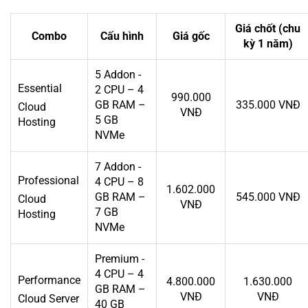
Giá chốt (chu
Combo
Cấu hình
Giá gốc
kỳ 1 năm)
5 Addon -
Essential
2 CPU – 4
990.000
GB RAM –
335.000 VNĐ
Cloud
VNĐ
5 GB
Hosting
NVMe
7 Addon -
Professional
4 CPU – 8
1.602.000
GB RAM –
545.000 VNĐ
Cloud
VNĐ
7 GB
Hosting
NVMe
Premium -
4 CPU – 4
Performance
4.800.000
1.630.000
GB RAM –
VNĐ
VNĐ
Cloud Server
40 GB