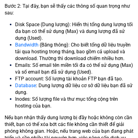
Bước 2: Tại đây, bạn sẽ thấy các thông số quan trọng như
sau:
Disk Space (Dung lượng): Hiển thị tổng dung lượng tối
đa bạn có thể sử dụng (Max) và dung lượng đã sử
dụng (Used).
Bandwidth
(Băng thông): Cho biết tổng dữ liệu truyền
tải qua hosting trong tháng, bao gồm cả upload và
download. Thường thì download chiếm nhiều hơn.
Emails: Số email tên miền tối đa có thể sử dụng (Max)
và số email bạn đã sử dụng (Used).
FTP account: Số lượng tài khoản FTP bạn đã tạo.
Database
: Dung lượng dữ liệu cơ sở dữ liệu bạn đã sử
dụng.
Inodes: Số lượng file và thư mục tổng cộng trên
hosting của bạn.
Nếu bạn nhận thấy dung lượng bị đầy hoặc không còn cần
thiết, bạn có thể xóa bớt các file không cần thiết để giải
phóng không gian. Hoặc, nếu trang web của bạn đang phát
triển và cần nhiều tài nguyên hơn, việc nâng cấp dịch vụ