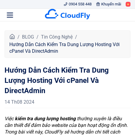
0904 558 448
Khuyến mãi
T
BLOG
Tin Công Nghệ
r
Hướng Dẫn Cách Kiểm Tra Dung Lượng Hosting Với
a
cPanel Và DirectAdmin
n
g
Hướng Dẫn Cách Kiểm Tra Dung
c
h
Lượng Hosting Với cPanel Và
ủ
DirectAdmin
14 Th08 2024
Việc
kiểm tra dung lượng hosting
thường xuyên là điều
cần thiết để đảm bảo website của bạn hoạt động ổn định.
Trong bài viết này, CloudFly sẽ hướng dẫn chi tiết cách