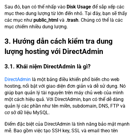
Sau đó, bạn có thể nhấp vào
Disk Usage
để sắp xếp các
mục theo dung lượng từ lớn đến nhỏ. Tại đây, bạn sẽ thấy
các mục như
public_html
và
.trash
. Chúng có thể là các
mục chiếm nhiều dung lượng.
3. Hướng dẫn cách kiểm tra dung
lượng hosting với DirectAdmin
3.1. Khái niệm DirectAdmin là gì?
DirectAdmin
là một bảng điều khiển phổ biến cho web
hosting, nổi bật với giao diện đơn giản và dễ sử dụng. Nó
giúp bạn quản lý tài nguyên trên máy chủ web của mình
một cách hiệu quả. Với DirectAdmin, bạn có thể dễ dàng
quản lý các phần như tên miền, subdomain, DNS, FTP và
cơ sở dữ liệu MySQL.
Điểm đặc biệt của DirectAdmin là tính năng bảo mật mạnh
mẽ. Bao gồm việc tạo SSH key, SSL và email theo tên