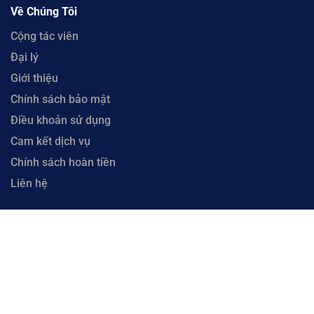
Về Chúng Tôi
Cộng tác viên
Đại lý
Giới thiệu
Chính sách bảo mật
Điều khoản sử dụng
Cam kết dịch vụ
Chính sách hoàn tiền
Liên hệ
Copyright © 2023 CloudFly. Công Ty Cổ Phần CloudFly - Số 51 Xô Viết Nghệ Tĩnh, Phường
Hòa Cường, Thành phố Đà Nẵng. Đại Diện: Ông Lưu Văn Vương. Mã số thuế 0402035884 cấp
tại Phòng đăng ký kinh doanh Sở Kế hoạch và Đầu tư Thành phố Đà Nẵng