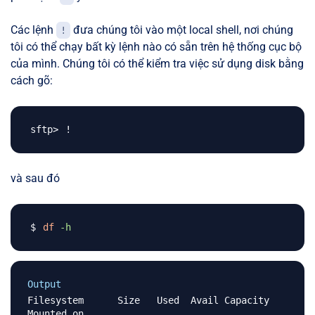
Các lệnh
đưa chúng tôi vào một local shell, nơi chúng
!
tôi có thể chạy bất kỳ lệnh nào có sẵn trên hệ thống cục bộ
của mình. Chúng tôi có thể kiểm tra việc sử dụng disk bằng
cách gõ:
!
và sau đó
df
-h
Output
Filesystem      Size   Used  Avail Capacity  
Mounted on
