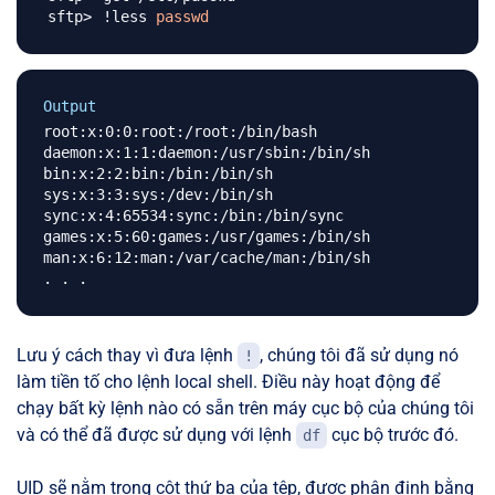
!
less 
passwd
Output
root:x:0:0:root:/root:/bin/bash

daemon:x:1:1:daemon:/usr/sbin:/bin/sh

bin:x:2:2:bin:/bin:/bin/sh

sys:x:3:3:sys:/dev:/bin/sh

sync:x:4:65534:sync:/bin:/bin/sync

games:x:5:60:games:/usr/games:/bin/sh

man:x:6:12:man:/var/cache/man:/bin/sh

Lưu ý cách thay vì đưa lệnh
, chúng tôi đã sử dụng nó
!
làm tiền tố cho lệnh local shell. Điều này hoạt động để
chạy bất kỳ lệnh nào có sẵn trên máy cục bộ của chúng tôi
và có thể đã được sử dụng với lệnh
cục bộ trước đó.
df
UID sẽ nằm trong cột thứ ba của tệp, được phân định bằng