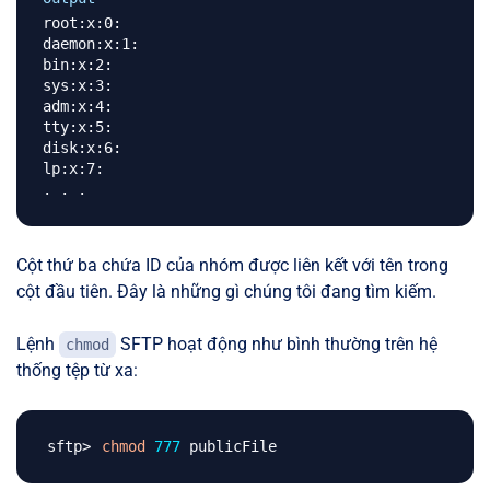
root:x:0:

daemon:x:1:

bin:x:2:

sys:x:3:

adm:x:4:

tty:x:5:

disk:x:6:

lp:x:7:

Cột thứ ba chứa ID của nhóm được liên kết với tên trong
cột đầu tiên. Đây là những gì chúng tôi đang tìm kiếm.
Lệnh
SFTP hoạt động như bình thường trên hệ
chmod
thống tệp từ xa:
chmod
777