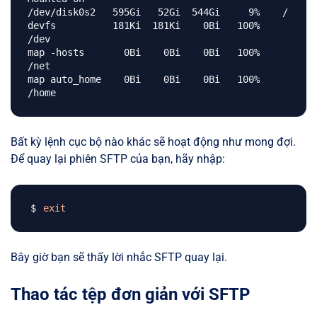
/dev/disk0s2   595Gi   52Gi  544Gi     9%    /

devfs          181Ki  181Ki    0Bi   100%    
/dev

map -hosts       0Bi    0Bi    0Bi   100%    
/net

map auto_home    0Bi    0Bi    0Bi   100%    
Bất kỳ lệnh cục bộ nào khác sẽ hoạt động như mong đợi.
Để quay lại phiên SFTP của bạn, hãy nhập:
exit
Bây giờ bạn sẽ thấy lời nhắc SFTP quay lại.
Thao tác tệp đơn giản với SFTP