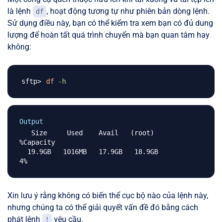
là lệnh
, hoạt động tương tự như phiên bản dòng lệnh.
df
Sử dụng điều này, bạn có thể kiểm tra xem bạn có đủ dung
lượng để hoàn tất quá trình chuyển mà bạn quan tâm hay
không:
df
-h
Output
   Size     Used    Avail   (root)    
%Capacity

  19.9GB   1016MB   17.9GB   18.9GB           
Xin lưu ý rằng không có biến thể cục bộ nào của lệnh này,
nhưng chúng ta có thể giải quyết vấn đề đó bằng cách
phát lệnh
yêu cầu.
!