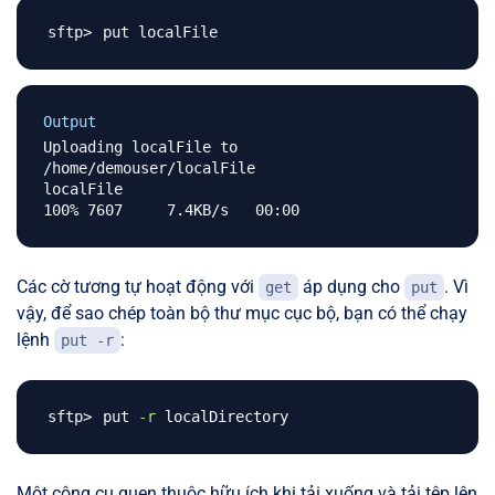
Output
Uploading localFile to 
/home/demouser/localFile

localFile                                     
Các cờ tương tự hoạt động với
áp dụng cho
. Vì
get
put
vậy, để sao chép toàn bộ thư mục cục bộ, bạn có thể chạy
lệnh
:
put -r
put 
-r
Một công cụ quen thuộc hữu ích khi tải xuống và tải tệp lên