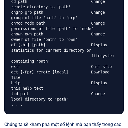
cd path                            Change 
remote directory to 'path'

chgrp grp path                     Change 
group of file 'path' to 'grp'

chmod mode path                    Change 
permissions of file 'path' to 'mode'

chown own path                     Change 
owner of file 'path' to 'own'

df [-hi] [path]                    Display 
statistics for current directory or

                                   filesystem 
containing 'path'

exit                               Quit sftp

get [-Ppr] remote [local]          Download 
file

help                               Display 
this help text

lcd path                           Change 
local directory to 'path'

Chúng ta sẽ khám phá một số lệnh mà bạn thấy trong các