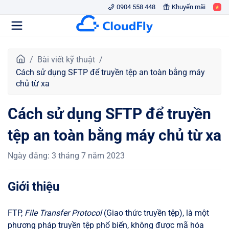
0904 558 448
Khuyến mãi
T
Bài viết kỹ thuật
r
Cách sử dụng SFTP để truyền tệp an toàn bằng máy
a
chủ từ xa
n
g
Cách sử dụng SFTP để truyền
c
h
tệp an toàn bằng máy chủ từ xa
ủ
Ngày đăng
:
3 tháng 7 năm 2023
Giới thiệu
FTP,
File Transfer Protocol
(Giao thức truyền tệp), là một
phương pháp truyền tệp phổ biến, không được mã hóa