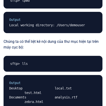
Output
Chúng ta có thể liệt kê nội dung của thư mục hiện tại trên
máy cục bộ:
Output
Desktop			local.txt	
	test.html

Documents		analysis.rtf	