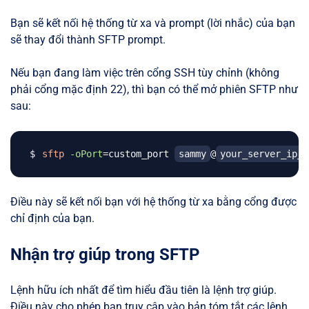
Bạn sẽ kết nối hệ thống từ xa và prompt (lời nhắc) của bạn
sẽ thay đổi thành SFTP prompt.
Nếu bạn đang làm việc trên cổng SSH tùy chỉnh (không
phải cổng mặc định 22), thì bạn có thể mở phiên SFTP như
sau:
sftp
-oPort
=
custom_port 
sammy
@
your_server_ip_o
Điều này sẽ kết nối bạn với hệ thống từ xa bằng cổng được
chỉ định của bạn.
Nhận trợ giúp trong SFTP
Lệnh hữu ích nhất để tìm hiểu đầu tiên là lệnh trợ giúp.
Điều này cho phép bạn truy cập vào bản tóm tắt các lệnh