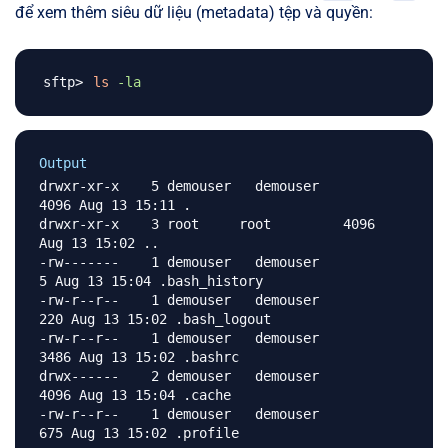
để xem thêm siêu dữ liệu (metadata) tệp và quyền:
ls
-la
Output
drwxr-xr-x    5 demouser   demouser       
4096 Aug 13 15:11 .

drwxr-xr-x    3 root     root         4096 
Aug 13 15:02 ..

-rw-------    1 demouser   demouser          
5 Aug 13 15:04 .bash_history

-rw-r--r--    1 demouser   demouser        
220 Aug 13 15:02 .bash_logout

-rw-r--r--    1 demouser   demouser       
3486 Aug 13 15:02 .bashrc

drwx------    2 demouser   demouser       
4096 Aug 13 15:04 .cache

-rw-r--r--    1 demouser   demouser        
675 Aug 13 15:02 .profile
