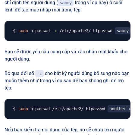
chỉ định tên người dùng (
trong ví dụ này) ở cuối
sammy
lệnh để tạo mục nhập mới trong tệp:
sudo
 htpasswd 
-c
 /etc/apache2/.htpasswd 
sammy
Bạn sẽ được yêu cầu cung cấp và xác nhận mật khẩu cho
người dùng.
Bỏ qua đối số
cho bất kỳ người dùng bổ sung nào bạn
-c
muốn thêm như trong ví dụ sau để bạn không ghi đè lên
tệp:
sudo
 htpasswd /etc/apache2/.htpasswd 
another_us
Nếu bạn kiểm tra nội dung của tệp, nó sẽ chứa tên người