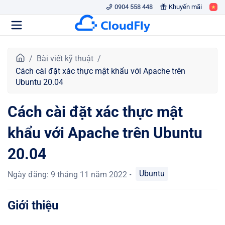
0904 558 448
Khuyến mãi
T
Bài viết kỹ thuật
r
Cách cài đặt xác thực mật khẩu với Apache trên
a
Ubuntu 20.04
n
g
Cách cài đặt xác thực mật
c
h
khẩu với Apache trên Ubuntu
ủ
20.04
Ubuntu
Ngày đăng
:
9 tháng 11 năm 2022
•
Giới thiệu