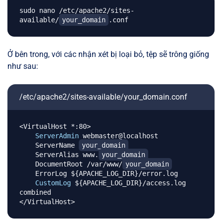
sudo nano /etc/apache2/sites-
available/
your_domain
Ở bên trong, với các nhận xét bị loại bỏ, tệp sẽ trông giống
như sau:
/etc/apache2/sites-available/your_domain.conf
<VirtualHost *:80>

ServerAdmin
 webmaster@localhost

    ServerName 
your_domain
    ServerAlias www.
your_domain
    DocumentRoot /var/www/
your_domain
    ErrorLog $
{
APACHE_LOG_DIR
}
/error.log

CustomLog
 $
{
APACHE_LOG_DIR
}
/access.log 
combined
