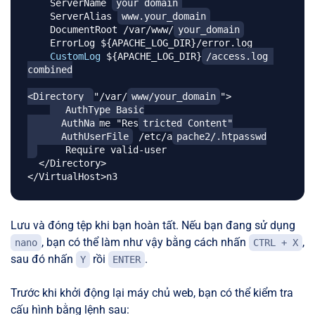
    ServerName 
your_domain
    ServerAlias 
www.your_domain
    DocumentRoot /var/www/
your_domain
    ErrorLog $
{
APACHE_LOG_DIR
}
/error.log

CustomLog
 $
{
APACHE_LOG_DIR
}
/access.log
combined

<Directory 
"/var/
www/your_domain
">

  AuthType Basic

      AuthNa
me "Res
tricted Content"

      AuthUserFile
 /etc/a
pache2/.htpasswd

     Require valid-user

  </Directory>

Lưu và đóng tệp khi bạn hoàn tất. Nếu bạn đang sử dụng
, bạn có thể làm như vậy bằng cách nhấn
,
nano
CTRL + X
sau đó nhấn
rồi
.
Y
ENTER
Trước khi khởi động lại máy chủ web, bạn có thể kiểm tra
cấu hình bằng lệnh sau: