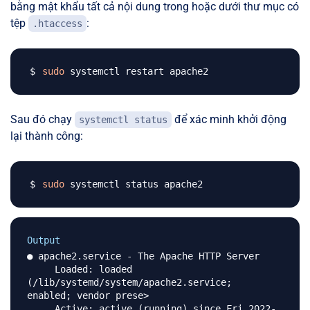
bằng mật khẩu tất cả nội dung trong hoặc dưới thư mục có
tệp
:
.htaccess
sudo
Sau đó chạy
để xác minh khởi động
systemctl status
lại thành công:
sudo
Output
● apache2.service - The Apache HTTP Server

     Loaded: loaded 
(/lib/systemd/system/apache2.service; 
enabled; vendor prese>

     Active: active (running) since Fri 2022-