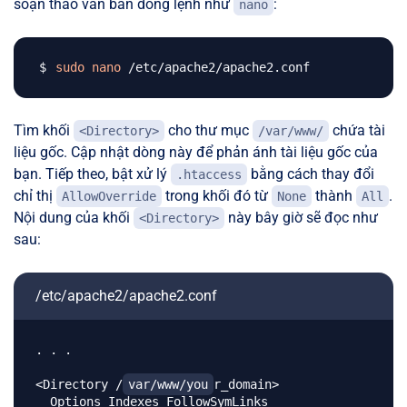
soạn thảo văn bản dòng lệnh như
:
nano
sudo
nano
Tìm khối
cho thư mục
chứa tài
<Directory>
/var/www/
liệu gốc. Cập nhật dòng này để phản ánh tài liệu gốc của
bạn. Tiếp theo, bật xử lý
bằng cách thay đổi
.htaccess
chỉ thị
trong khối đó từ
thành
.
AllowOverride
None
All
Nội dung của khối
này bây giờ sẽ đọc như
<Directory>
sau:
/etc/apache2/apache2.conf
. . .

<Directory /
var/www/you
r_domain>

  Options Indexes FollowSymLinks
