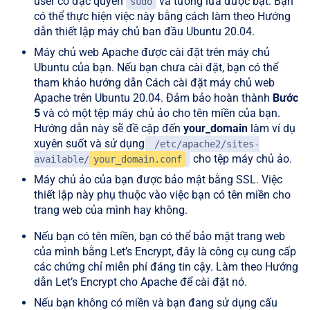
user có đặc quyền
và tường lửa được bật. Bạn
sudo
có thể thực hiện việc này bằng cách làm theo Hướng
dẫn thiết lập máy chủ ban đầu Ubuntu 20.04.
Máy chủ web Apache được cài đặt trên máy chủ
Ubuntu của bạn. Nếu bạn chưa cài đặt, bạn có thể
tham khảo hướng dẫn Cách cài đặt máy chủ web
Apache trên Ubuntu 20.04. Đảm bảo hoàn thành
Bước
5
và có một tệp máy chủ ảo cho tên miền của bạn.
Hướng dẫn này sẽ đề cập đến
your_domain
làm ví dụ
xuyên suốt và sử dụng
/etc/apache2/sites-
cho tệp máy chủ ảo.
available/
your_domain.conf
Máy chủ ảo của bạn được bảo mật bằng SSL. Việc
thiết lập này phụ thuộc vào việc bạn có tên miền cho
trang web của mình hay không.
Nếu bạn có tên miền, bạn có thể bảo mật trang web
của mình bằng Let’s Encrypt, đây là công cụ cung cấp
các chứng chỉ miễn phí đáng tin cậy. Làm theo Hướng
dẫn Let’s Encrypt cho Apache để cài đặt nó.
Nếu bạn không có miền và bạn đang sử dụng cấu