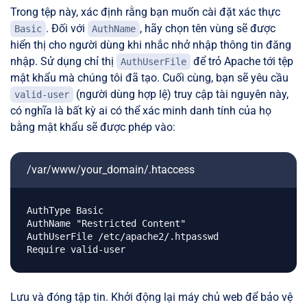
Trong tệp này, xác định rằng bạn muốn cài đặt xác thực
. Đối với
, hãy chọn tên vùng sẽ được
Basic
AuthName
hiển thị cho người dùng khi nhắc nhở nhập thông tin đăng
nhập. Sử dụng chỉ thị
để trỏ Apache tới tệp
AuthUserFile
mật khẩu mà chúng tôi đã tạo. Cuối cùng, bạn sẽ yêu cầu
(người dùng hợp lệ) truy cập tài nguyên này,
valid-user
có nghĩa là bất kỳ ai có thể xác minh danh tính của họ
bằng mật khẩu sẽ được phép vào:
/var/www/your_domain/.htaccess
AuthType Basic

AuthName "Restricted Content"

AuthUserFile /etc/apache2/.htpasswd

Lưu và đóng tập tin. Khởi động lại máy chủ web để bảo vệ