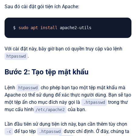
Sau đó cài đặt gói tiện ích Apache:
sudo
apt
install
Với cài đặt này, bây giờ bạn có quyền truy cập vào lệnh
.
htpasswd
Bước 2: Tạo tệp mật khẩu
Lệnh
cho phép bạn tạo một tệp mật khẩu mà
htpasswd
Apache có thể sử dụng để xác thực người dùng. Bạn sẽ tạo
một tệp ẩn cho mục đích này gọi là
trong thư
.htpasswd
mục cấu hình
của bạn.
/etc/apache2
Lần đầu tiên sử dụng tiện ích này, bạn cần thêm tùy chọn
để tạo tệp
được chỉ định. Ở đây, chúng ta
-c
.htpasswd