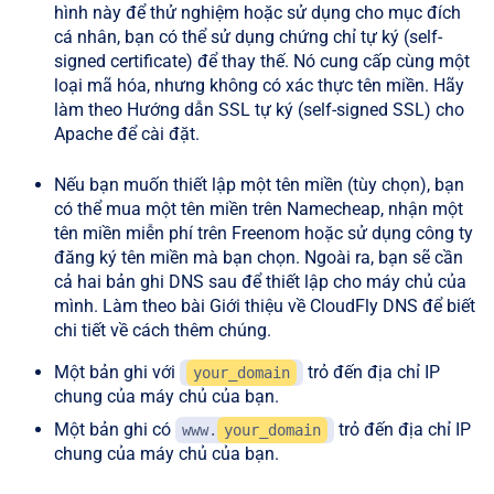
hình này để thử nghiệm hoặc sử dụng cho mục đích
cá nhân, bạn có thể sử dụng chứng chỉ tự ký (self-
signed certificate) để thay thế. Nó cung cấp cùng một
loại mã hóa, nhưng không có xác thực tên miền. Hãy
làm theo Hướng dẫn SSL tự ký (self-signed SSL) cho
Apache để cài đặt.
Nếu bạn muốn thiết lập một tên miền (tùy chọn), bạn
có thể mua một tên miền trên Namecheap, nhận một
tên miền miễn phí trên Freenom hoặc sử dụng công ty
đăng ký tên miền mà bạn chọn. Ngoài ra, bạn sẽ cần
cả hai bản ghi DNS sau để thiết lập cho máy chủ của
mình. Làm theo bài Giới thiệu về CloudFly DNS để biết
chi tiết về cách thêm chúng.
Một bản ghi với
trỏ đến địa chỉ IP
your_domain
chung của máy chủ của bạn.
Một bản ghi có
trỏ đến địa chỉ IP
www.
your_domain
chung của máy chủ của bạn.