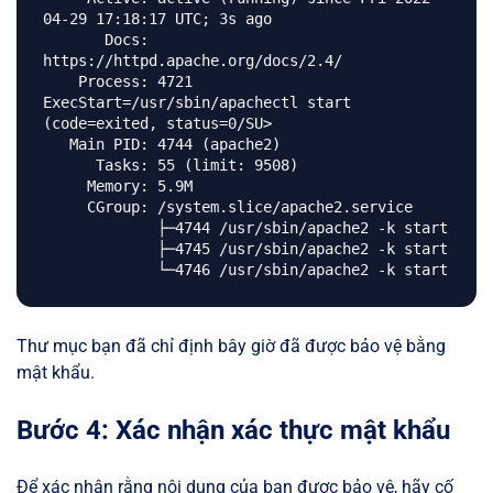
04-29 17:18:17 UTC; 3s ago

       Docs: 
https://httpd.apache.org/docs/2.4/

    Process: 4721 
ExecStart=/usr/sbin/apachectl start 
(code=exited, status=0/SU>

   Main PID: 4744 (apache2)

      Tasks: 55 (limit: 9508)

     Memory: 5.9M

     CGroup: /system.slice/apache2.service

             ├─4744 /usr/sbin/apache2 -k start

             ├─4745 /usr/sbin/apache2 -k start

Thư mục bạn đã chỉ định bây giờ đã được bảo vệ bằng
mật khẩu.
Bước 4: Xác nhận xác thực mật khẩu
Để xác nhận rằng nội dung của bạn được bảo vệ, hãy cố