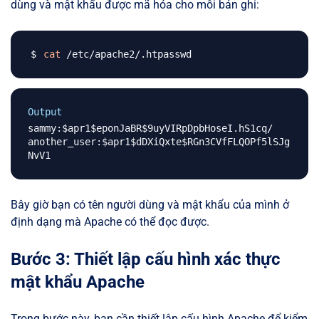
dùng và mật khẩu được mã hóa cho mỗi bản ghi:
cat
Output
sammy:$apr1$eponJaBR$9uyVIRpDpbHoseI.hS1cq/

another_user:$apr1$dDXiQxte$RGn3CVfFLQOPf5lSJg
Bây giờ bạn có tên người dùng và mật khẩu của mình ở
định dạng mà Apache có thể đọc được.
Bước 3: Thiết lập cấu hình xác thực
mật khẩu Apache
Trong bước này, bạn cần thiết lập cấu hình Apache để kiểm