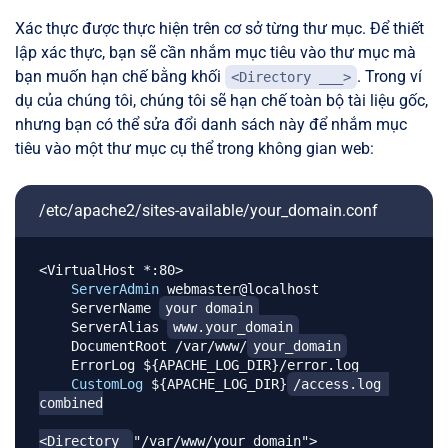
Xác thực được thực hiện trên cơ sở từng thư mục. Để thiết
lập xác thực, bạn sẽ cần nhắm mục tiêu vào thư mục mà
bạn muốn hạn chế bằng khối
. Trong ví
<Directory ___>
dụ của chúng tôi, chúng tôi sẽ hạn chế toàn bộ tài liệu gốc,
nhưng bạn có thể sửa đổi danh sách này để nhắm mục
tiêu vào một thư mục cụ thể trong không gian web:
/etc/apache2/sites-available/your_domain.conf
<VirtualHost *:80>

ServerAdmin
 webmaster@localhost

    ServerName 
your_domain
    ServerAlias 
www.your_domain
    DocumentRoot /var/www/
your_domain
    ErrorLog $
{
APACHE_LOG_DIR
}
/error.log

CustomLog
 $
{
APACHE_LOG_DIR
}
/access.log
combined

<Directory 
"/var/www/your_domain">
