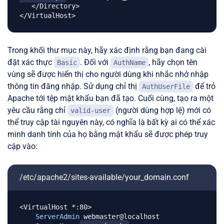
   </Directory>

Trong khối thư mục này, hãy xác định rằng bạn đang cài
đặt xác thực
. Đối với
, hãy chọn tên
Basic
AuthName
vùng sẽ được hiển thị cho người dùng khi nhắc nhở nhập
thông tin đăng nhập. Sử dụng chỉ thị
để trỏ
AuthUserFile
Apache tới tệp mật khẩu bạn đã tạo. Cuối cùng, tạo ra một
yêu cầu rằng chỉ
(người dùng hợp lệ) mới có
valid-user
thể truy cập tài nguyên này, có nghĩa là bất kỳ ai có thể xác
minh danh tính của họ bằng mật khẩu sẽ được phép truy
cập vào:
/etc/apache2/sites-available/your_domain.conf
<VirtualHost *:80>

ServerAdmin
 webmaster@localhost
