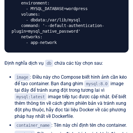
    environment:

      - MYSQL_DATABASE=wordpress

    volumes: 

      - dbdata:/var/lib/mysql

    command: '--default-authentication-
plugin=mysql_native_password'

    networks:

Định nghĩa dịch vụ
chứa các tùy chọn sau:
db
: Điều này cho Compose biết hình ảnh cần kéo
image
để tạo container. Bạn đang ghim
image
mysql:8.0
tại đây để tránh xung đột trong tương lai vì
image tiếp tục được cập nhật. Để biết
mysql:latest
thêm thông tin về cách ghim phiên bản và tránh xung
đột phụ thuộc, hãy đọc tài liệu Docker về các phương
pháp hay nhất về Dockerfile.
: Tên này chỉ định tên cho container.
container_name