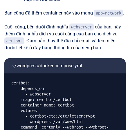
Bạn cũng đã thêm container này vào mạng
.
app-network
Cuối cùng, bên dưới định nghĩa
của bạn, hãy
webserver
thêm định nghĩa dịch vụ cuối cùng của bạn cho dịch vụ
. Đảm bảo thay thế địa chỉ email và tên miền
certbot
được liệt kê ở đây bằng thông tin của riêng bạn:
~/wordpress/docker-compose.yml
certbot:

    depends_on:

      - webserver

    image: certbot/certbot

    container_name: certbot

    volumes:

      - certbot-etc:/etc/letsencrypt

      - wordpress:/var/www/html

    command: certonly --webroot --webroot-