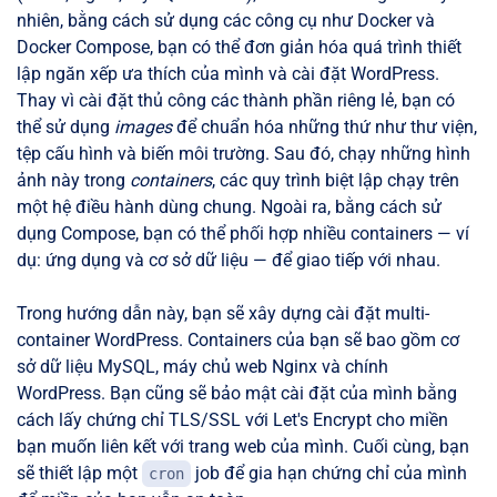
nhiên, bằng cách sử dụng các công cụ như Docker và
Docker Compose, bạn có thể đơn giản hóa quá trình thiết
lập ngăn xếp ưa thích của mình và cài đặt WordPress.
Thay vì cài đặt thủ công các thành phần riêng lẻ, bạn có
thể sử dụng
images
để chuẩn hóa những thứ như thư viện,
tệp cấu hình và biến môi trường. Sau đó, chạy những hình
ảnh này trong
containers
, các quy trình biệt lập chạy trên
một hệ điều hành dùng chung. Ngoài ra, bằng cách sử
dụng Compose, bạn có thể phối hợp nhiều containers — ví
dụ: ứng dụng và cơ sở dữ liệu — để giao tiếp với nhau.
Trong hướng dẫn này, bạn sẽ xây dựng cài đặt multi-
container WordPress. Containers của bạn sẽ bao gồm cơ
sở dữ liệu MySQL, máy chủ web Nginx và chính
WordPress. Bạn cũng sẽ bảo mật cài đặt của mình bằng
cách lấy chứng chỉ TLS/SSL với Let's Encrypt cho miền
bạn muốn liên kết với trang web của mình. Cuối cùng, bạn
sẽ thiết lập một
job để gia hạn chứng chỉ của mình
cron