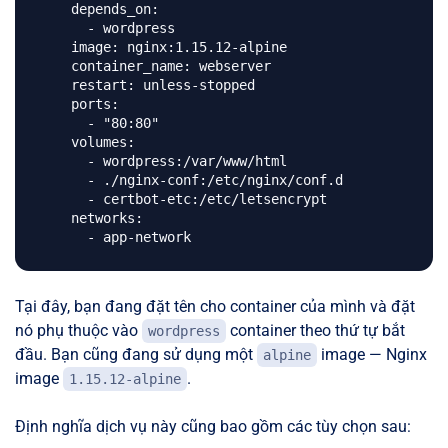
    depends_on:

      - wordpress

    image: nginx:1.15.12-alpine

    container_name: webserver

    restart: unless-stopped

    ports:

      - "80:80"

    volumes:

      - wordpress:/var/www/html

      - ./nginx-conf:/etc/nginx/conf.d

      - certbot-etc:/etc/letsencrypt

    networks:

Tại đây, bạn đang đặt tên cho container của mình và đặt
nó phụ thuộc vào
container theo thứ tự bắt
wordpress
đầu. Bạn cũng đang sử dụng một
image — Nginx
alpine
image
.
1.15.12-alpine
Định nghĩa dịch vụ này cũng bao gồm các tùy chọn sau: