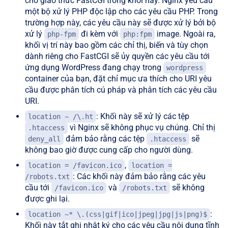
cho giao thức FastCGI trong khối này. Nginx yêu cầu
một bộ xử lý PHP độc lập cho các yêu cầu PHP. Trong
trường hợp này, các yêu cầu này sẽ được xử lý bởi bộ
xử lý
đi kèm với
image. Ngoài ra,
php-fpm
php:fpm
khối vị trí này bao gồm các chỉ thị, biến và tùy chọn
dành riêng cho FastCGI sẽ ủy quyền các yêu cầu tới
ứng dụng WordPress đang chạy trong
wordpress
container của bạn, đặt chỉ mục ưa thích cho URI yêu
cầu được phân tích cú pháp và phân tích các yêu cầu
URI.
: Khối này sẽ xử lý các tệp
location ~ /\.ht
vì Nginx sẽ không phục vụ chúng. Chỉ thị
.htaccess
đảm bảo rằng các tệp
sẽ
deny_all
.htaccess
không bao giờ được cung cấp cho người dùng.
,
location = /favicon.ico
location =
: Các khối này đảm bảo rằng các yêu
/robots.txt
cầu tới
và
sẽ không
/favicon.ico
/robots.txt
được ghi lại.
:
location ~* \.(css|gif|ico|jpeg|jpg|js|png)$
Khối này tắt ghi nhật ký cho các yêu cầu nội dung tĩnh