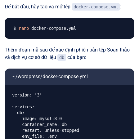
Để bắt đầu, hãy tạo và mở tệp
:
docker-compose.yml
nano
Thêm đoạn mã sau để xác định phiên bản tệp Soạn thảo
và dịch vụ cơ sở dữ liệu
của bạn:
db
~/wordpress/docker-compose.yml
version: '3'

services:

  db:

    image: mysql:8.0

    container_name: db

    restart: unless-stopped

    env_file: .env
