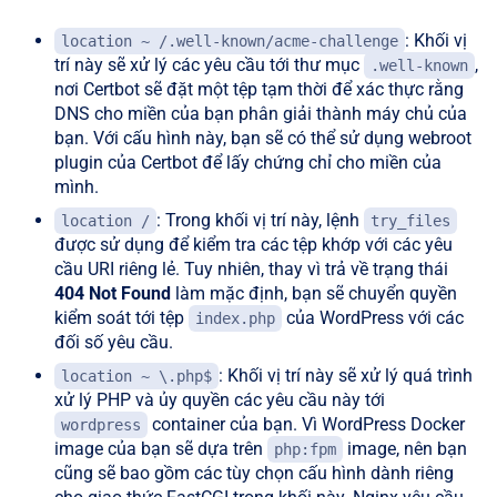
: Khối vị
location ~ /.well-known/acme-challenge
trí này sẽ xử lý các yêu cầu tới thư mục
,
.well-known
nơi Certbot sẽ đặt một tệp tạm thời để xác thực rằng
DNS cho miền của bạn phân giải thành máy chủ của
bạn. Với cấu hình này, bạn sẽ có thể sử dụng webroot
plugin của Certbot để lấy chứng chỉ cho miền của
mình.
: Trong khối vị trí này, lệnh
location /
try_files
được sử dụng để kiểm tra các tệp khớp với các yêu
cầu URI riêng lẻ. Tuy nhiên, thay vì trả về trạng thái
404 Not Found
làm mặc định, bạn sẽ chuyển quyền
kiểm soát tới tệp
của WordPress với các
index.php
đối số yêu cầu.
: Khối vị trí này sẽ xử lý quá trình
location ~ \.php$
xử lý PHP và ủy quyền các yêu cầu này tới
container của bạn. Vì WordPress Docker
wordpress
image của bạn sẽ dựa trên
image, nên bạn
php:fpm
cũng sẽ bao gồm các tùy chọn cấu hình dành riêng