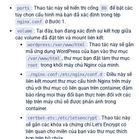
: Thao tác này sẽ hiển thị cổng
để bật các
ports
80
tùy chọn cấu hình mà bạn đã xác định trong tệp
ở Bước 1.
nginx.conf
: Tại đây, bạn đang xác định sự kết hợp giữa
volume
các volume đã đặt tên và mount liên kết:
: Thao tác này sẽ gắn
wordpress:/var/www/html
mã ứng dụng WordPress của bạn vào thư mục
, thư mục bạn đặt làm thư mục
/var/www/html
trong khối máy chủ Nginx của mình.
root
: Điều này sẽ
./nginx-conf:/etc/nginx/conf.d
liên kết mount thư mục cấu hình Nginx trên máy
chủ với thư mục có liên quan trên container, đảm
bảo rằng mọi thay đổi bạn thực hiện đối với các
tệp trên máy chủ sẽ được phản ánh trong
container.
: Thao tác này
certbot-etc:/etc/letsencrypt
sẽ gắn các khóa và chứng chỉ Let's Encrypt có
liên quan cho miền của bạn vào thư mục thích
hợp trên bộ chứa.