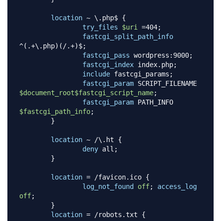
location
 ~ \.php$
{
try_files
$uri
 =404
;
fastcgi_split_path_info
^(.+\.php)(/.+)$
;
fastcgi_pass
 wordpress:9000
;
fastcgi_index
 index.php
;
include
 fastcgi_params
;
fastcgi_param
 SCRIPT_FILENAME 
$document_root
$fastcgi_script_name
;
fastcgi_param
 PATH_INFO 
$fastcgi_path_info
;
}
location
 ~ /\.ht
{
deny
 all
;
}
location
 = /favicon.ico
{
log_not_found
off
;
access_log
off
;
}
location
 = /robots.txt
{