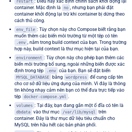
: Điều này xác định chính sách khởi động lại
restart
container. Mặc định là
, nhưng bạn phải đặt
no
container khởi động lại trừ khi container bị dừng theo
cách thủ công.
: Tùy chọn này cho Compose biết rằng bạn
env_file
muốn thêm các biến môi trường từ một tệp có tên
, nằm trong build context của bạn. Trong trường
.env
hợp này, build context là thư mục hiện tại của bạn.
: Tùy chọn này cho phép bạn thêm các
environment
biến môi trường bổ sung, ngoài những biến được xác
định trong tệp
của bạn. Bạn sẽ đặt biến
.env
bằng
để cung cấp tên
MYSQL_DATABASE
wordpress
cho cơ sở dữ liệu ứng dụng của mình. Vì đây là thông
tin không nhạy cảm nên bạn có thể đưa trực tiếp vào
tệp
.
docker-compose.yml
: Tại đây, bạn đang gắn một ổ đĩa có tên là
volumes
vào thư mục
trên
dbdata
/var/lib/mysql
container. Đây là thư mục dữ liệu tiêu chuẩn cho
MySQL trên hầu hết các bản phân phối.