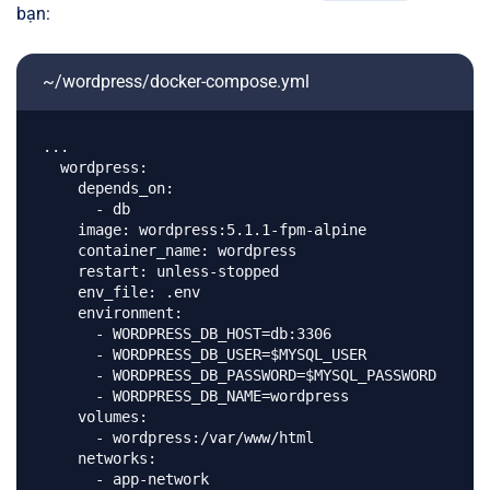
bạn:
~/wordpress/docker-compose.yml
...

  wordpress:

    depends_on: 

      - db

    image: wordpress:5.1.1-fpm-alpine

    container_name: wordpress

    restart: unless-stopped

    env_file: .env

    environment:

      - WORDPRESS_DB_HOST=db:3306

      - WORDPRESS_DB_USER=$MYSQL_USER

      - WORDPRESS_DB_PASSWORD=$MYSQL_PASSWORD

      - WORDPRESS_DB_NAME=wordpress

    volumes:

      - wordpress:/var/www/html

    networks:
