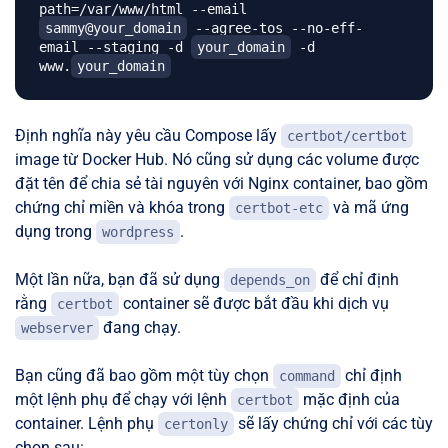
path=/var/www/html --email 
sammy@your_domain
 --agree-tos --no-eff-
email --staging -d 
your_domain
 -d 
www.
your_domain
Định nghĩa này yêu cầu Compose lấy
certbot/certbot
image từ Docker Hub. Nó cũng sử dụng các volume được
đặt tên để chia sẻ tài nguyên với Nginx container, bao gồm
chứng chỉ miền và khóa trong
và mã ứng
certbot-etc
dụng trong
.
wordpress
Một lần nữa, bạn đã sử dụng
để chỉ định
depends_on
rằng
container sẽ được bắt đầu khi dịch vụ
certbot
đang chạy.
webserver
Bạn cũng đã bao gồm một tùy chọn
chỉ định
command
một lệnh phụ để chạy với lệnh
mặc định của
certbot
container. Lệnh phụ
sẽ lấy chứng chỉ với các tùy
certonly
chọn sau: