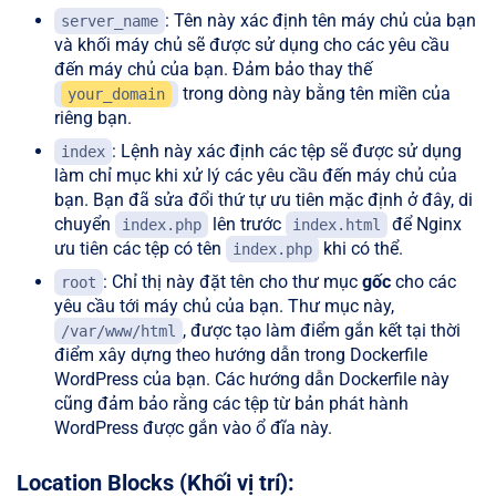
: Tên này xác định tên máy chủ của bạn
server_name
và khối máy chủ sẽ được sử dụng cho các yêu cầu
đến máy chủ của bạn. Đảm bảo thay thế
trong dòng này bằng tên miền của
your_domain
riêng bạn.
: Lệnh này xác định các tệp sẽ được sử dụng
index
làm chỉ mục khi xử lý các yêu cầu đến máy chủ của
bạn. Bạn đã sửa đổi thứ tự ưu tiên mặc định ở đây, di
chuyển
lên trước
để Nginx
index.php
index.html
ưu tiên các tệp có tên
khi có thể.
index.php
: Chỉ thị này đặt tên cho thư mục
gốc
cho các
root
yêu cầu tới máy chủ của bạn. Thư mục này,
, được tạo làm điểm gắn kết tại thời
/var/www/html
điểm xây dựng theo hướng dẫn trong Dockerfile
WordPress của bạn. Các hướng dẫn Dockerfile này
cũng đảm bảo rằng các tệp từ bản phát hành
WordPress được gắn vào ổ đĩa này.
Location Blocks (Khối vị trí):