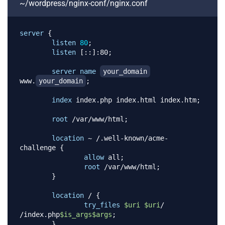
~/wordpress/nginx-conf/nginx.conf
server
{
listen
80
;
listen
 [::]:80
;
server_name
your_domain
www.
your_domain
;
index
 index.php index.html index.htm
;
root
 /var/www/html
;
location
 ~ /.well-known/acme-
challenge
{
allow
 all
;
root
 /var/www/html
;
}
location
 /
{
try_files
$uri
$uri
/ 
/index.php
$is_args
$args
;
}