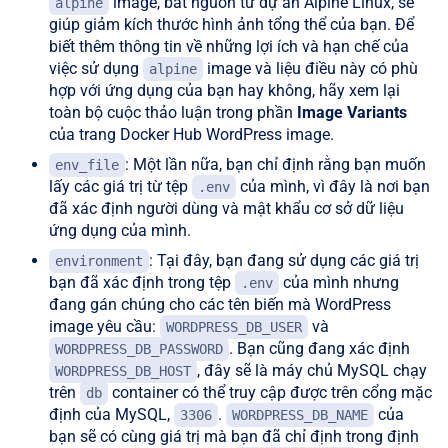
image, bắt nguồn từ dự án Alpine Linux, sẽ
alpine
giúp giảm kích thước hình ảnh tổng thể của bạn. Để
biết thêm thông tin về những lợi ích và hạn chế của
việc sử dụng
image và liệu điều này có phù
alpine
hợp với ứng dụng của bạn hay không, hãy xem lại
toàn bộ cuộc thảo luận trong phần
Image Variants
của trang Docker Hub WordPress image.
: Một lần nữa, bạn chỉ định rằng bạn muốn
env_file
lấy các giá trị từ tệp
của mình, vì đây là nơi bạn
.env
đã xác định người dùng và mật khẩu cơ sở dữ liệu
ứng dụng của mình.
: Tại đây, bạn đang sử dụng các giá trị
environment
bạn đã xác định trong tệp
của mình nhưng
.env
đang gán chúng cho các tên biến mà WordPress
image yêu cầu:
và
WORDPRESS_DB_USER
. Bạn cũng đang xác định
WORDPRESS_DB_PASSWORD
, đây sẽ là máy chủ MySQL chạy
WORDPRESS_DB_HOST
trên
container có thể truy cập được trên cổng mặc
db
định của MySQL,
.
của
3306
WORDPRESS_DB_NAME
bạn sẽ có cùng giá trị mà bạn đã chỉ định trong định