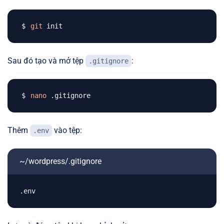
git
Sau đó tạo và mở tệp
:
.gitignore
nano
Thêm
vào tệp:
.env
~/wordpress/.gitignore