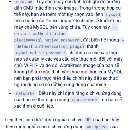
: Tùy chọn này chỉ định lệnh ghi đè hướng
command
dẫn CMD mặc định cho image. Trong trường hợp cụ
thể này, bạn sẽ thêm một tùy chọn vào lệnh
mysqld
tiêu chuẩn của Docker image, lệnh này sẽ khởi động
máy chủ MySQL trên vùng chứa. Tùy chọn này,
--
default-authentication-
, đặt biến hệ thống
plugin=mysql_native_password
-
thành
-default-authentication-plugin
, chỉ định cơ chế xác thực
mysql_native_password
nào sẽ quản lý các yêu cầu xác thực mới đối với máy
chủ. Vì PHP và do đó, WordPress image của bạn sẽ
không hỗ trợ mặc định xác thực mới hơn của MySQL,
nên bạn phải thực hiện điều chỉnh này để xác thực
người dùng cơ sở dữ liệu ứng dụng của mình.
: Điều này chỉ định rằng dịch vụ ứng dụng
networks
của bạn sẽ tham gia mạng
mà bạn sẽ
app-network
xác định ở cuối tệp.
Tiếp theo, bên dưới định nghĩa dịch vụ
của bạn, hãy
db
thêm định nghĩa cho dịch vụ ứng dụng
của
wordpress