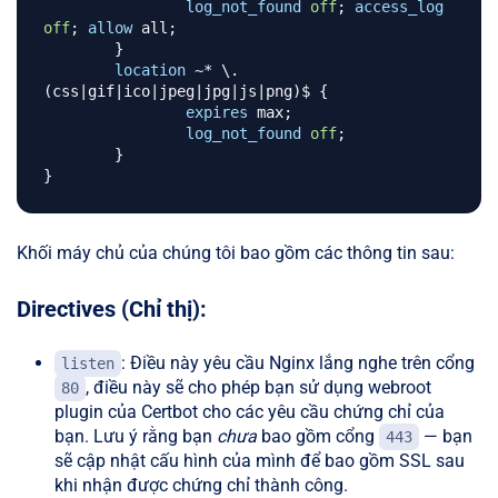
log_not_found
off
;
access_log
off
;
allow
 all
;
}
location
 ~* \.
(css|gif|ico|jpeg|jpg|js|png)$
{
expires
 max
;
log_not_found
off
;
}
}
Khối máy chủ của chúng tôi bao gồm các thông tin sau:
Directives (Chỉ thị):
: Điều này yêu cầu Nginx lắng nghe trên cổng
listen
, điều này sẽ cho phép bạn sử dụng webroot
80
plugin của Certbot cho các yêu cầu chứng chỉ của
bạn. Lưu ý rằng bạn
chưa
bao gồm cổng
— bạn
443
sẽ cập nhật cấu hình của mình để bao gồm SSL sau
khi nhận được chứng chỉ thành công.