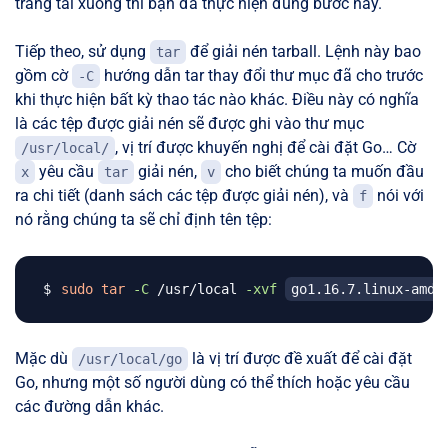
trang tải xuống thì bạn đã thực hiện đúng bước này.
Tiếp theo, sử dụng
để giải nén tarball. Lệnh này bao
tar
gồm cờ
hướng dẫn tar thay đổi thư mục đã cho trước
-C
khi thực hiện bất kỳ thao tác nào khác. Điều này có nghĩa
là các tệp được giải nén sẽ được ghi vào thư mục
, vị trí được khuyến nghị để cài đặt Go… Cờ
/usr/local/
yêu cầu
giải nén,
cho biết chúng ta muốn đầu
x
tar
v
ra chi tiết (danh sách các tệp được giải nén), và
nói với
f
nó rằng chúng ta sẽ chỉ định tên tệp:
sudo
tar
-C
 /usr/local 
-xvf
go1.16.7.linux-amd6
Mặc dù
là vị trí được đề xuất để cài đặt
/usr/local/go
Go, nhưng một số người dùng có thể thích hoặc yêu cầu
các đường dẫn khác.