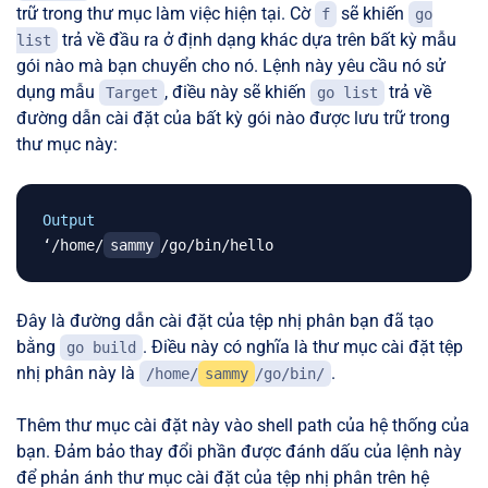
trữ trong thư mục làm việc hiện tại. Cờ
sẽ khiến
f
go
trả về đầu ra ở định dạng khác dựa trên bất kỳ mẫu
list
gói nào mà bạn chuyển cho nó. Lệnh này yêu cầu nó sử
dụng mẫu
, điều này sẽ khiến
trả về
Target
go list
đường dẫn cài đặt của bất kỳ gói nào được lưu trữ trong
thư mục này:
Output
‘/home/
sammy
Đây là đường dẫn cài đặt của tệp nhị phân bạn đã tạo
bằng
. Điều này có nghĩa là thư mục cài đặt tệp
go build
nhị phân này là
.
/home/
sammy
/go/bin/
Thêm thư mục cài đặt này vào shell path của hệ thống của
bạn. Đảm bảo thay đổi phần được đánh dấu của lệnh này
để phản ánh thư mục cài đặt của tệp nhị phân trên hệ