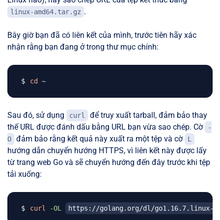
.
linux-amd64.tar.gz
Bây giờ bạn đã có liên kết của mình, trước tiên hãy xác
nhận rằng bạn đang ở trong thư mục chính:
cd
Sau đó, sử dụng
để truy xuất tarball, đảm bảo thay
curl
thế URL được đánh dấu bằng URL bạn vừa sao chép. Cờ
-
đảm bảo rằng kết quả này xuất ra một tệp và cờ
O
L
hướng dẫn chuyển hướng HTTPS, vì liên kết này được lấy
từ trang web Go và sẽ chuyển hướng đến đây trước khi tệp
tải xuống:
curl
-OL
https://golang.org/dl/go1.16.7.linux-a