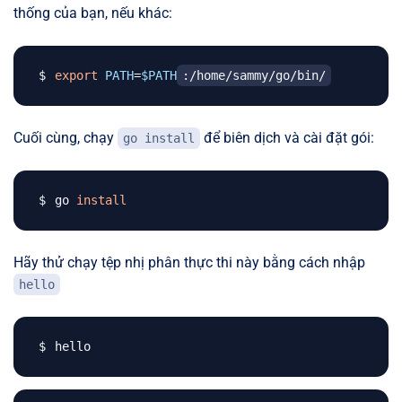
thống của bạn, nếu khác:
export
PATH
=
$PATH
:/home/sammy/go/bin/
Cuối cùng, chạy
để biên dịch và cài đặt gói:
go install
go 
install
Hãy thử chạy tệp nhị phân thực thi này bằng cách nhập
hello