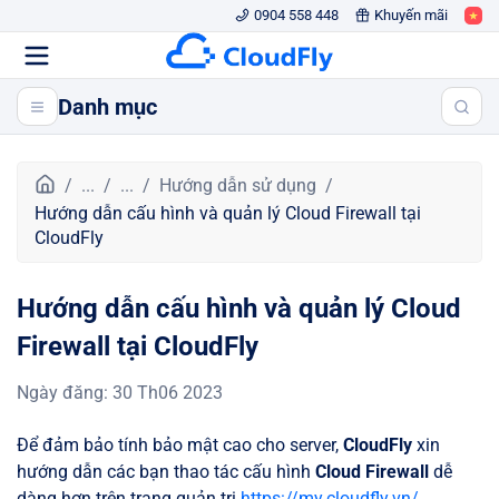
0904 558 448
Khuyến mãi
Danh mục
T
...
...
Hướng dẫn sử dụng
r
Hướng dẫn cấu hình và quản lý Cloud Firewall tại
a
CloudFly
n
g
Hướng dẫn cấu hình và quản lý Cloud
c
h
Firewall tại CloudFly
ủ
Ngày đăng
:
30 Th06 2023
Để đảm bảo tính bảo mật cao cho server,
CloudFly
xin
hướng dẫn các bạn thao tác cấu hình
Cloud Firewall
dễ
dàng hơn trên trang quản trị
https://my.cloudfly.vn/