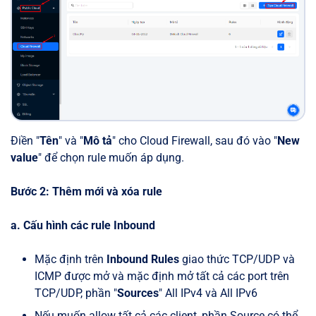
Điền "
Tên
" và "
Mô tả
" cho Cloud Firewall, sau đó vào "
New
value
" để chọn rule muốn áp dụng.
Bước 2: Thêm mới và xóa rule
a. Cấu hình các rule Inbound
Mặc định trên
Inbound Rules
giao thức TCP/UDP và
ICMP được mở và mặc định mở tất cả các port trên
TCP/UDP, phần "
Sources
" All IPv4 và All IPv6
Nếu muốn allow tất cả các client, phần Source có thể