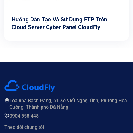
Hướng Dẫn Tạo Và Sử Dụng FTP Trên
Cloud Server Cyber Panel CloudFly
Tòa nhà Bạch Đằng, 51 Xô Viết Nghệ Tĩnh, Phường Hoà
Cường, Thành phố Đà Nẵng
0904 558 448
Theo dõi chúng tôi