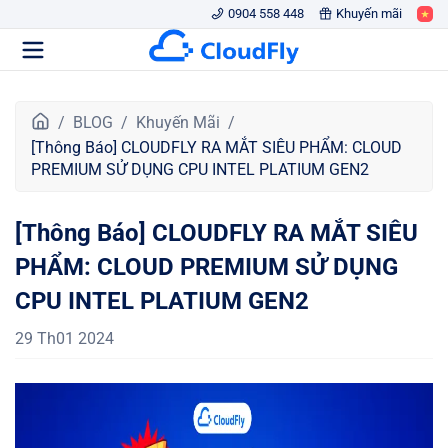
0904 558 448
Khuyến mãi
T
BLOG
Khuyến Mãi
r
[Thông Báo] CLOUDFLY RA MẮT SIÊU PHẨM: CLOUD
a
PREMIUM SỬ DỤNG CPU INTEL PLATIUM GEN2
n
g
[Thông Báo] CLOUDFLY RA MẮT SIÊU
c
h
PHẨM: CLOUD PREMIUM SỬ DỤNG
ủ
CPU INTEL PLATIUM GEN2
29 Th01 2024