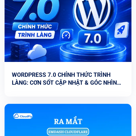
WORDPRESS 7.0 CHÍNH THỨC TRÌNH
LÀNG: CƠN SỐT CẬP NHẬT & GÓC NHÌN
TỐI ƯU TỪ CHUYÊN GIA