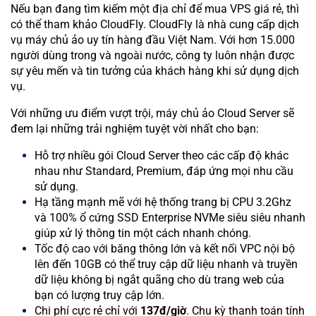
Nếu bạn đang tìm kiếm một địa chỉ để mua VPS giá rẻ, thì
có thể tham khảo CloudFly. CloudFly là nhà cung cấp dịch
vụ máy chủ ảo uy tín hàng đầu Việt Nam. Với hơn 15.000
người dùng trong và ngoài nước, công ty luôn nhận được
sự yêu mến và tin tưởng của khách hàng khi sử dụng dịch
vụ.
Với những ưu điểm vượt trội, máy chủ ảo Cloud Server sẽ
đem lại những trải nghiệm tuyệt vời nhất cho bạn:
Hỗ trợ nhiều gói Cloud Server theo các cấp độ khác
nhau như Standard, Premium, đáp ứng mọi nhu cầu
sử dụng.
Hạ tầng mạnh mẽ với hệ thống trang bị CPU 3.2Ghz
và 100% ổ cứng SSD Enterprise NVMe siêu siêu nhanh
giúp xử lý thông tin một cách nhanh chóng.
Tốc độ cao với băng thông lớn và kết nối VPC nội bộ
lên đến 10GB có thể truy cập dữ liệu nhanh và truyền
dữ liệu không bị ngắt quãng cho dù trang web của
bạn có lượng truy cập lớn.
Chi phí cực rẻ chỉ với
137đ/giờ
. Chu kỳ thanh toán tính