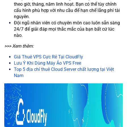
theo giờ, tháng, năm linh hoạt. Bạn có thể tùy chỉnh
cấu hình phù hợp với nhu cầu để hạn chế lãng phí tài
nguyên.
Đội ngũ nhân viên có chuyên môn cao luôn sẵn sàng
24/7 để giải đáp mọi thắc mắc của bạn bất cứ lúc
nào.
>>> Xem thêm:
Giá Thuê VPS Cực Rẻ Tại CloudFly
Lưu Ý Khi Dùng Máy Ảo VPS Free
Top 5 địa chỉ thuê Cloud Server chất lượng tại Việt
Nam