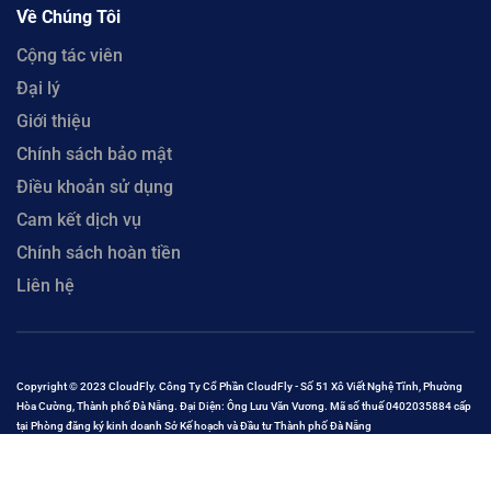
Về Chúng Tôi
Cộng tác viên
Đại lý
Giới thiệu
Chính sách bảo mật
Điều khoản sử dụng
Cam kết dịch vụ
Chính sách hoàn tiền
Liên hệ
Copyright © 2023 CloudFly. Công Ty Cổ Phần CloudFly - Số 51 Xô Viết Nghệ Tĩnh, Phường
Hòa Cường, Thành phố Đà Nẵng. Đại Diện: Ông Lưu Văn Vương. Mã số thuế 0402035884 cấp
tại Phòng đăng ký kinh doanh Sở Kế hoạch và Đầu tư Thành phố Đà Nẵng