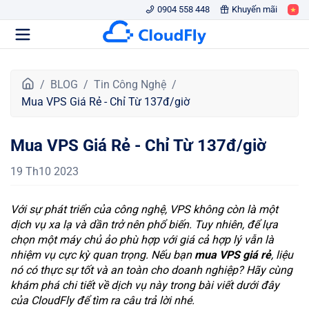
0904 558 448
Khuyến mãi
T
BLOG
Tin Công Nghệ
r
Mua VPS Giá Rẻ - Chỉ Từ 137đ/giờ
a
n
Mua VPS Giá Rẻ - Chỉ Từ 137đ/giờ
g
c
19 Th10 2023
h
ủ
Với sự phát triển của công nghệ, VPS không còn là một
dịch vụ xa lạ và dần trở nên phổ biến. Tuy nhiên, để lựa
chọn một máy chủ ảo phù hợp với giá cả hợp lý vẫn là
nhiệm vụ cực kỳ quan trọng. Nếu bạn
mua VPS giá rẻ
, liệu
nó có thực sự tốt và an toàn cho doanh nghiệp? Hãy cùng
khám phá chi tiết về dịch vụ này trong bài viết dưới đây
của CloudFly để tìm ra câu trả lời nhé.