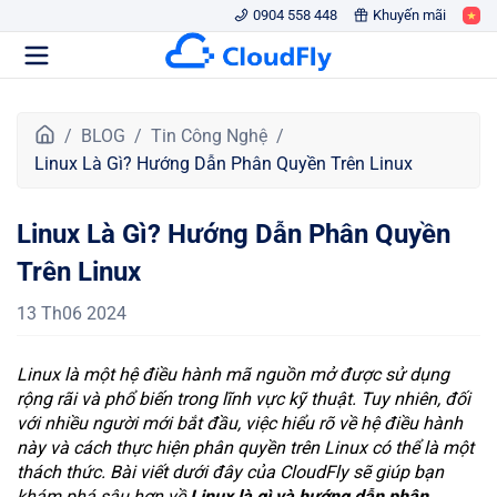
0904 558 448
Khuyến mãi
T
BLOG
Tin Công Nghệ
r
Linux Là Gì? Hướng Dẫn Phân Quyền Trên Linux
a
n
Linux Là Gì? Hướng Dẫn Phân Quyền
g
c
Trên Linux
h
ủ
13 Th06 2024
Linux là một hệ điều hành mã nguồn mở được sử dụng
rộng rãi và phổ biến trong lĩnh vực kỹ thuật. Tuy nhiên, đối
với nhiều người mới bắt đầu, việc hiểu rõ về hệ điều hành
này và cách thực hiện phân quyền trên Linux có thể là một
thách thức. Bài viết dưới đây của CloudFly sẽ giúp bạn
khám phá sâu hơn về
Linux là gì và hướng dẫn phân