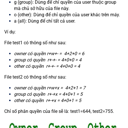
g (group): Dùng để chỉ quyền của user thuộc group
mà chủ sở hữu của file này.
o (other): Dùng để chỉ quyền của user khác trên máy.
a (all): Dùng để chỉ tất cả user.
Ví dụ:
File test1 có thông số như sau:
owner có quyền r+w+- = 4+2+0 = 6
group có quyền r+-+- = 4+0+0 = 4
other có quyền r+-+- = 4+0+0 = 4
File test2 có thông số như sau:
owner có quyền r+w+x = 4+2+1 = 7
group có quyền r+-+x = 4+0+1 = 5
other có quyền r+-+x = 4+0+1 = 5
Chỉ số phân quyền của file sẽ là: test1=644, test2=755.