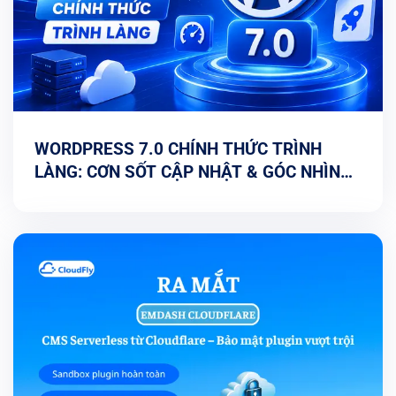
WORDPRESS 7.0 CHÍNH THỨC TRÌNH
LÀNG: CƠN SỐT CẬP NHẬT & GÓC NHÌN
TỐI ƯU TỪ CHUYÊN GIA