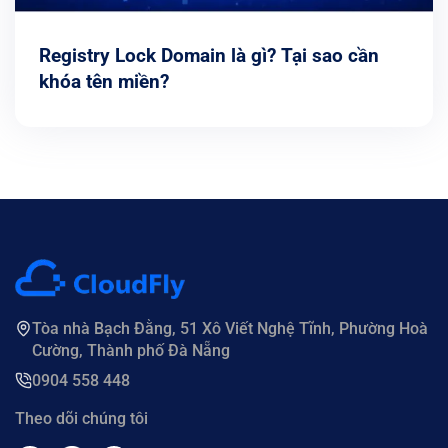
Registry Lock Domain là gì? Tại sao cần
khóa tên miền?
Tòa nhà Bạch Đằng, 51 Xô Viết Nghệ Tĩnh, Phường Hoà
Cường, Thành phố Đà Nẵng
0904 558 448
Theo dõi chúng tôi