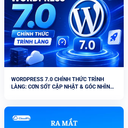
WORDPRESS 7.0 CHÍNH THỨC TRÌNH
LÀNG: CƠN SỐT CẬP NHẬT & GÓC NHÌN
TỐI ƯU TỪ CHUYÊN GIA