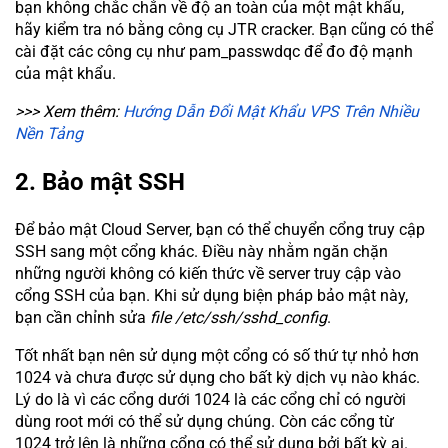
bạn không chắc chắn về độ an toàn của một mật khẩu,
hãy kiểm tra nó bằng công cụ JTR cracker. Bạn cũng có thể
cài đặt các công cụ như pam_passwdqc để đo độ mạnh
của mật khẩu.
>>> Xem thêm:
Hướng Dẫn Đổi Mật Khẩu VPS Trên Nhiều
Nền Tảng
2. Bảo mật SSH
Để bảo mật Cloud Server, bạn có thể chuyển cổng truy cập
SSH sang một cổng khác. Điều này nhằm ngăn chặn
những người không có kiến thức về server truy cập vào
cổng SSH của bạn. Khi sử dụng biện pháp bảo mật này,
bạn cần chỉnh sửa
file /etc/ssh/sshd_config
.
Tốt nhất bạn nên sử dụng một cổng có số thứ tự nhỏ hơn
1024 và chưa được sử dụng cho bất kỳ dịch vụ nào khác.
Lý do là vì các cổng dưới 1024 là các cổng chỉ có người
dùng root mới có thể sử dụng chúng. Còn các cổng từ
1024 trở lên là những cổng có thể sử dụng bởi bất kỳ ai.