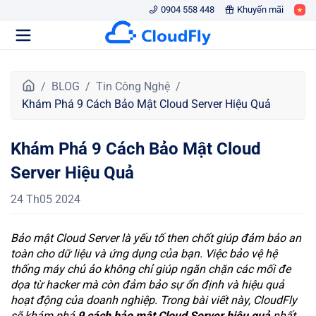
0904 558 448
Khuyến mãi
T
BLOG
Tin Công Nghệ
r
Khám Phá 9 Cách Bảo Mật Cloud Server Hiệu Quả
a
n
Khám Phá 9 Cách Bảo Mật Cloud
g
c
Server Hiệu Quả
h
ủ
24 Th05 2024
Bảo mật Cloud Server là yếu tố then chốt giúp đảm bảo an
toàn cho dữ liệu và ứng dụng của bạn. Việc bảo vệ hệ
thống máy chủ ảo không chỉ giúp ngăn chặn các mối đe
dọa từ hacker mà còn đảm bảo sự ổn định và hiệu quả
hoạt động của doanh nghiệp. Trong bài viết này, CloudFly
sẽ khám phá
9 cách bảo mật Cloud Server hiệu quả
nhất.