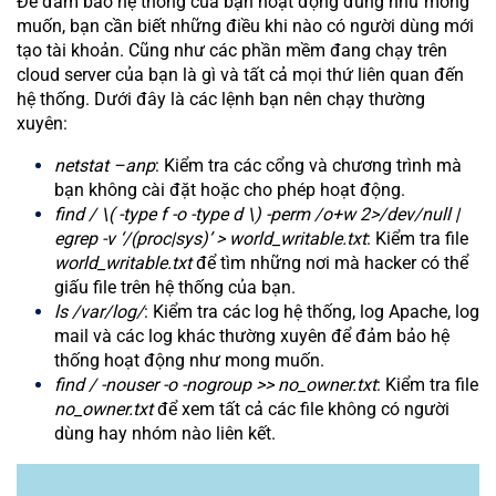
Để đảm bảo hệ thống của bạn hoạt động đúng như mong
muốn, bạn cần biết những điều khi nào có người dùng mới
tạo tài khoản. Cũng như các phần mềm đang chạy trên
cloud server của bạn là gì và tất cả mọi thứ liên quan đến
hệ thống. Dưới đây là các lệnh bạn nên chạy thường
xuyên:
netstat –anp
: Kiểm tra các cổng và chương trình mà
bạn không cài đặt hoặc cho phép hoạt động.
find / \( -type f -o -type d \) -perm /o+w 2>/dev/null |
egrep -v ‘/(proc|sys)’ > world_writable.txt
: Kiểm tra file
world_writable.txt
để tìm những nơi mà hacker có thể
giấu file trên hệ thống của bạn.
ls /var/log/
: Kiểm tra các log hệ thống, log Apache, log
mail và các log khác thường xuyên để đảm bảo hệ
thống hoạt động như mong muốn.
find / -nouser -o -nogroup >> no_owner.txt
: Kiểm tra file
no_owner.txt
để xem tất cả các file không có người
dùng hay nhóm nào liên kết.