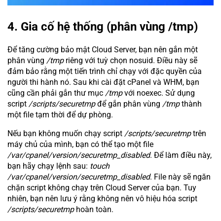
4. Gia cố hệ thống (phân vùng /tmp)
Để tăng cường bảo mật Cloud Server, bạn nên gắn một
phân vùng
/tmp
riêng với tuỳ chọn nosuid. Điều này sẽ
đảm bảo rằng một tiến trình chỉ chạy với đặc quyền của
người thi hành nó. Sau khi cài đặt cPanel và WHM, bạn
cũng cần phải gắn thư mục
/tmp
với noexec. Sử dụng
script
/scripts/securetmp
để gắn phân vùng
/tmp
thành
một file tạm thời để dự phòng.
Nếu bạn không muốn chạy script
/scripts/securetmp
trên
máy chủ của mình, bạn có thể tạo một file
/var/cpanel/version/securetmp_disabled
. Để làm điều này,
bạn hãy chạy lệnh sau:
touch
/var/cpanel/version/securetmp_disabled
. File này sẽ ngăn
chặn script không chạy trên Cloud Server của bạn. Tuy
nhiên, bạn nên lưu ý rằng không nên vô hiệu hóa script
/scripts/securetmp
hoàn toàn.