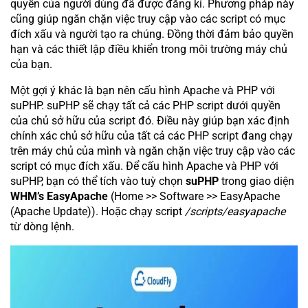
quyền của người dùng đã được đăng kí. Phương pháp này
cũng giúp ngăn chặn việc truy cập vào các script có mục
đích xấu và người tạo ra chúng. Đồng thời đảm bảo quyền
hạn và các thiết lập điều khiển trong môi trường máy chủ
của bạn.
Một gợi ý khác là bạn nên cấu hình Apache và PHP với
suPHP. suPHP sẽ chạy tất cả các PHP script dưới quyền
của chủ sở hữu của script đó. Điều này giúp bạn xác định
chính xác chủ sở hữu của tất cả các PHP script đang chạy
trên máy chủ của mình và ngăn chặn việc truy cập vào các
script có mục đích xấu. Để cấu hình Apache và PHP với
suPHP, bạn có thể tích vào tuỳ chọn
suPHP
trong giao diện
WHM’s EasyApache
(Home >> Software >> EasyApache
(Apache Update)). Hoặc chạy script
/scripts/easyapache
từ dòng lệnh.