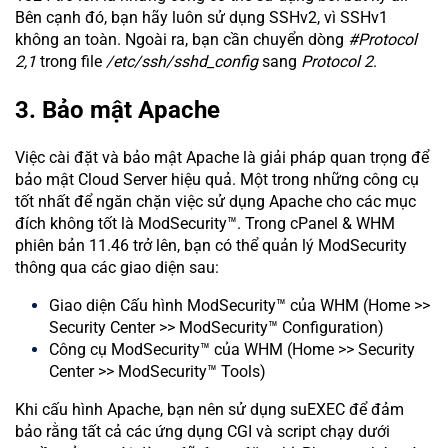
Bên cạnh đó, bạn hãy luôn sử dụng SSHv2, vì SSHv1
không an toàn. Ngoài ra, bạn cần chuyển dòng
#Protocol
2,1
trong file
/etc/ssh/sshd_config
sang
Protocol 2
.
3. Bảo mật Apache
Việc cài đặt và bảo mật Apache là giải pháp quan trọng để
bảo mật Cloud Server hiệu quả. Một trong những công cụ
tốt nhất để ngăn chặn việc sử dụng Apache cho các mục
đích không tốt là ModSecurity™. Trong cPanel & WHM
phiên bản 11.46 trở lên, bạn có thể quản lý ModSecurity
thông qua các giao diện sau:
Giao diện Cấu hình ModSecurity™ của WHM (Home >>
Security Center >> ModSecurity™ Configuration)
Công cụ ModSecurity™ của WHM (Home >> Security
Center >> ModSecurity™ Tools)
Khi cấu hình Apache, bạn nên sử dụng suEXEC để đảm
bảo rằng tất cả các ứng dụng CGI và script chạy dưới