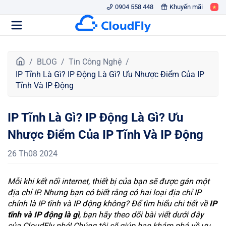
0904 558 448
Khuyến mãi
T
BLOG
Tin Công Nghệ
r
IP Tĩnh Là Gì? IP Động Là Gì? Ưu Nhược Điểm Của IP
a
Tĩnh Và IP Động
n
g
IP Tĩnh Là Gì? IP Động Là Gì? Ưu
c
h
Nhược Điểm Của IP Tĩnh Và IP Động
ủ
26 Th08 2024
Mỗi khi kết nối internet, thiết bị của bạn sẽ được gán một
địa chỉ IP. Nhưng bạn có biết rằng có hai loại địa chỉ IP
chính là IP tĩnh và IP động không? Để tìm hiểu chi tiết về
IP
tĩnh và IP động là gì
, bạn hãy theo dõi bài viết dưới đây
của CloudFly nhé! Chúng tôi sẽ giúp bạn khám phá về ưu