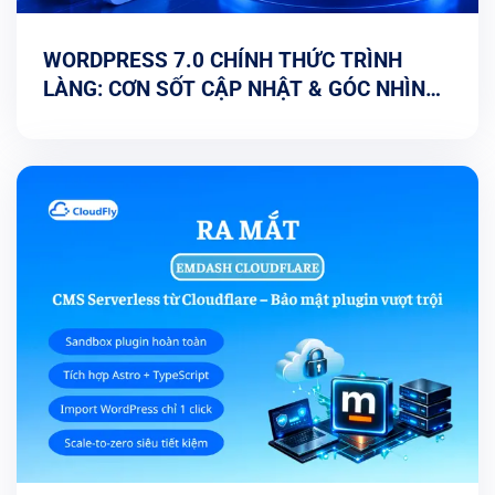
WORDPRESS 7.0 CHÍNH THỨC TRÌNH
LÀNG: CƠN SỐT CẬP NHẬT & GÓC NHÌN
TỐI ƯU TỪ CHUYÊN GIA