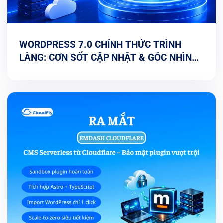
WORDPRESS 7.0 CHÍNH THỨC TRÌNH
LÀNG: CƠN SỐT CẬP NHẬT & GÓC NHÌN
TỐI ƯU TỪ CHUYÊN GIA