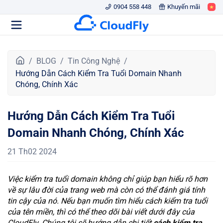
0904 558 448
Khuyến mãi
T
BLOG
Tin Công Nghệ
r
Hướng Dẫn Cách Kiểm Tra Tuổi Domain Nhanh
a
Chóng, Chính Xác
n
g
Hướng Dẫn Cách Kiểm Tra Tuổi
c
h
Domain Nhanh Chóng, Chính Xác
ủ
21 Th02 2024
Việc kiểm tra tuổi domain không chỉ giúp bạn hiểu rõ hơn
về sự lâu đời của trang web mà còn có thể đánh giá tính
tin cậy của nó. Nếu bạn muốn tìm hiểu cách kiểm tra tuổi
của tên miền, thì có thể theo dõi bài viết dưới đây của
CloudFly. Chúng tôi sẽ hướng dẫn chi tiết
cách kiểm tra