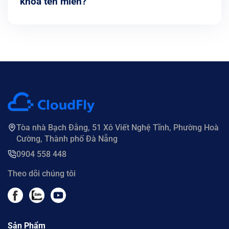
khóa tên miền?
Tòa nhà Bạch Đằng, 51 Xô Viết Nghệ Tĩnh, Phường Hoà
Cường, Thành phố Đà Nẵng
0904 558 448
Theo dõi chúng tôi
Sản Phẩm