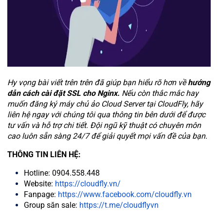
Hy vọng bài viết trên trên đã giúp bạn hiểu rõ hơn về
hướng
dẫn cách cài đặt SSL cho Nginx.
Nếu còn thắc mắc hay
muốn đăng ký máy chủ ảo Cloud Server tại CloudFly, hãy
liên hệ ngay với chúng tôi qua thông tin bên dưới để được
tư vấn và hỗ trợ chi tiết. Đội ngũ kỹ thuật có chuyên môn
cao luôn sẵn sàng 24/7 để giải quyết mọi vấn đề của bạn.
THÔNG TIN LIÊN HỆ:
Hotline: 0904.558.448
Website:
https://cloudfly.vn/
Fanpage:
https://www.facebook.com/cloudfly.vn
Group săn sale:
https://t.me/cloudflyvn