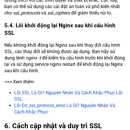
tương thích với các trình duyệt và thiết bị khác. Lúc này,
bạn có thể sử dụng các cài đặt an toàn và phổ biến nhất
cho
ssl_protocols
và
ssl_ciphers
để giảm thiểu rủi ro.
5.4. Lỗi khởi động lại Nginx sau khi cấu hình
SSL
Nếu không khởi động lại Nginx sau khi thay đổi cấu hình
SSL, các thay đổi sẽ không được áp dụng. Bạn hãy sử
dụng lệnh
nginx -t
để kiểm tra cấu hình trước khi khởi động
lại và sử dụng service nginx restart để khởi động lại Nginx
sau khi cấu hình.
>>> Xem thêm:
Lỗi SSL Là Gì? Nguyên Nhân Và Cách Khắc Phục Lỗi
SSL
Lỗi Err_ssl_protocol_error Là Gì? Nguyên Nhân Và
Cách Khắc Phục
6. Cách cập nhật và duy trì SSL