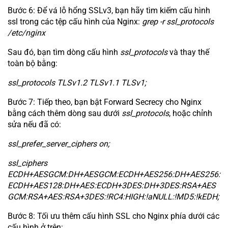
Bước 6: Để vá lỗ hổng SSLv3, bạn hãy tìm kiếm cấu hình
ssl trong các tệp cấu hình của Nginx:
grep -r ssl_protocols
/etc/nginx
Sau đó, bạn tìm dòng cấu hình
ssl_protocols
và thay thế
toàn bộ bằng:
ssl_protocols TLSv1.2 TLSv1.1 TLSv1;
Bước 7: Tiếp theo, bạn bật Forward Secrecy cho Nginx
bằng cách thêm dòng sau dưới
ssl_protocols
, hoặc chỉnh
sửa nếu đã có:
ssl_prefer_server_ciphers on;
ssl_ciphers
ECDH+AESGCM:DH+AESGCM:ECDH+AES256:DH+AES256:
ECDH+AES128:DH+AES:ECDH+3DES:DH+3DES:RSA+AES
GCM:RSA+AES:RSA+3DES:!RC4:HIGH:!aNULL:!MD5:!kEDH;
Bước 8: Tối ưu thêm cấu hình SSL cho Nginx phía dưới các
cấu hình ở trên: