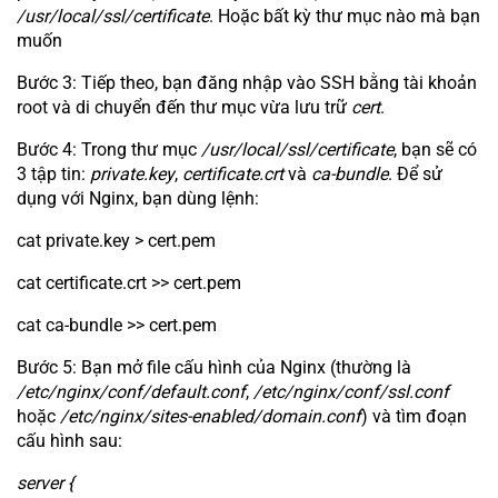
/usr/local/ssl/certificate
. Hoặc bất kỳ thư mục nào mà bạn
muốn
Bước 3: Tiếp theo, bạn đăng nhập vào SSH bằng tài khoản
root và di chuyển đến thư mục vừa lưu trữ
cert
.
Bước 4: Trong thư mục
/usr/local/ssl/certificate
, bạn sẽ có
3 tập tin:
private.key
,
certificate.crt
và
ca-bundle
. Để sử
dụng với Nginx, bạn dùng lệnh:
cat private.key > cert.pem
cat certificate.crt >> cert.pem
cat ca-bundle >> cert.pem
Bước 5: Bạn mở file cấu hình của Nginx (thường là
/etc/nginx/conf/default.conf
,
/etc/nginx/conf/ssl.conf
hoặc
/etc/nginx/sites-enabled/domain.conf
) và tìm đoạn
cấu hình sau:
server {