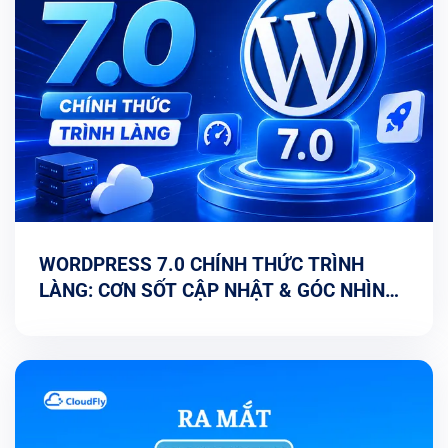
WORDPRESS 7.0 CHÍNH THỨC TRÌNH
LÀNG: CƠN SỐT CẬP NHẬT & GÓC NHÌN
TỐI ƯU TỪ CHUYÊN GIA