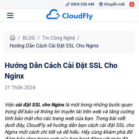
0904 558 448
Khuyến mãi
T
BLOG
Tin Công Nghệ
r
Hướng Dẫn Cách Cài Đặt SSL Cho Nginx
a
n
Hướng Dẫn Cách Cài Đặt SSL Cho
g
c
Nginx
h
ủ
21 Th06 2024
Việc
cài đặt SSL cho Nginx
là một trong những bước quan
trọng để bảo vệ thông tin truyền tải trên web và tăng cường
tính bảo mật cho các trang web của bạn. Trong bài viết
dưới đây, CloudFly sẽ hướng dẫn bạn cách cài đặt SSL cho
Nginx một cách chi tiết và dễ hiểu. Hãy cùng khám phá để
đảm bảo rằng trang web của bạn hoạt động với mức độ