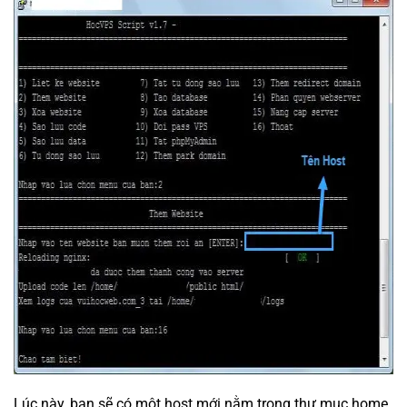
Lúc này, bạn sẽ có một host mới nằm trong thư mục home.