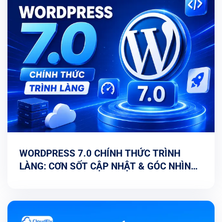
WORDPRESS 7.0 CHÍNH THỨC TRÌNH
LÀNG: CƠN SỐT CẬP NHẬT & GÓC NHÌN
TỐI ƯU TỪ CHUYÊN GIA