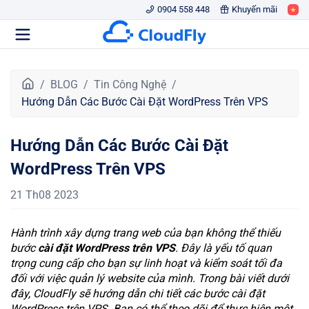
0904 558 448
Khuyến mãi
T
BLOG
Tin Công Nghệ
r
Hướng Dẫn Các Bước Cài Đặt WordPress Trên VPS
a
n
Hướng Dẫn Các Bước Cài Đặt
g
c
WordPress Trên VPS
h
ủ
21 Th08 2023
Hành trình xây dựng trang web của bạn không thể thiếu
bước
cài đặt WordPress trên VPS
. Đây là yếu tố quan
trọng cung cấp cho bạn sự linh hoạt và kiểm soát tối đa
đối với việc quản lý website của mình. Trong bài viết dưới
đây, CloudFly sẽ hướng dẫn chi tiết các bước cài đặt
WordPress trên VPS. Bạn có thể theo dõi để thực hiện một