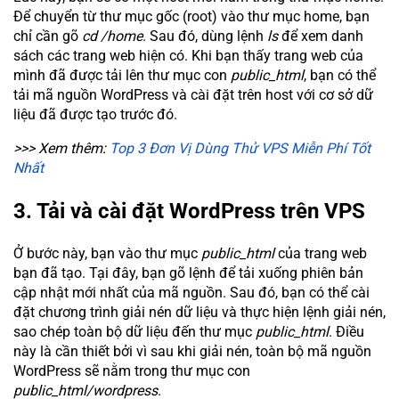
Để chuyển từ thư mục gốc (root) vào thư mục home, bạn
chỉ cần gõ
cd /home
. Sau đó, dùng lệnh
ls
để xem danh
sách các trang web hiện có. Khi bạn thấy trang web của
mình đã được tải lên thư mục con
public_html
, bạn có thể
tải mã nguồn WordPress và cài đặt trên host với cơ sở dữ
liệu đã được tạo trước đó.
>>> Xem thêm:
Top 3 Đơn Vị Dùng Thử VPS Miễn Phí Tốt
Nhất
3. Tải và cài đặt WordPress trên VPS
Ở bước này, bạn vào thư mục
public_html
của trang web
bạn đã tạo. Tại đây, bạn gõ lệnh để tải xuống phiên bản
cập nhật mới nhất của mã nguồn. Sau đó, bạn có thể cài
đặt chương trình giải nén dữ liệu và thực hiện lệnh giải nén,
sao chép toàn bộ dữ liệu đến thư mục
public_html
. Điều
này là cần thiết bởi vì sau khi giải nén, toàn bộ mã nguồn
WordPress sẽ nằm trong thư mục con
public_html/wordpress
.