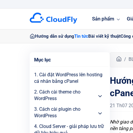
Sản phẩm
Gi
Hướng dẫn sử dụng
Tin tức
Bài viết kỹ thuật
Công 
T
B
Mục lục
r
a
1. Cài đặt WordPress lên hosting
Hướng
n
cá nhân bằng cPanel
g
cPane
c
2. Cách cài theme cho
h
WordPress
ủ
21 Th07 2
3. Cách cài plugin cho
WordPress
Nhờ giao d
4. Cloud Server - giải pháp lưu trữ
nền tảng p
dữ liệu hiệu quả