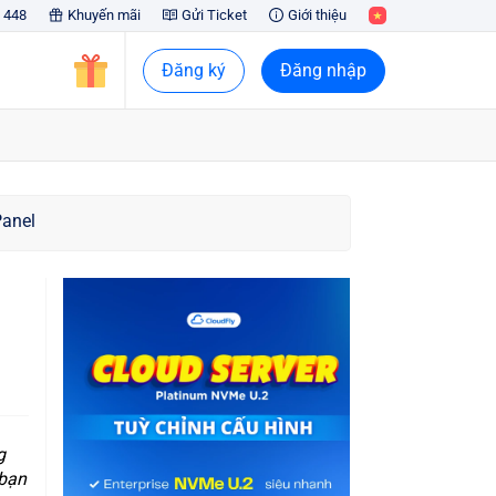
 448
Khuyến mãi
Gửi Ticket
Giới thiệu
Đăng ký
Đăng nhập
Panel
g
 bạn