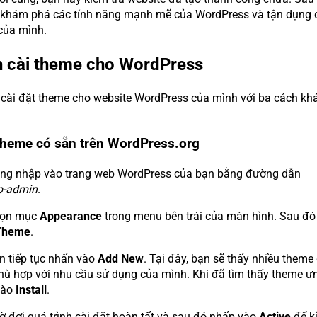
 khám phá các tính năng mạnh mẽ của WordPress và tận dụng 
của mình.
h cài theme cho WordPress
 cài đặt theme cho website WordPress của mình với ba cách kh
 theme có sẵn trên WordPress.org
ăng nhập vào trang web WordPress của bạn bằng đường dẫn
p-admin
.
họn mục
Appearance
trong menu bên trái của màn hình. Sau đó
Theme
.
n tiếp tục nhấn vào
Add New
. Tại đây, bạn sẽ thấy nhiều theme
hù hợp với nhu cầu sử dụng của mình. Khi đã tìm thấy theme ưn
vào
Install
.
ờ đợi quá trình cài đặt hoàn tất và sau đó nhấp vào
Active
để k