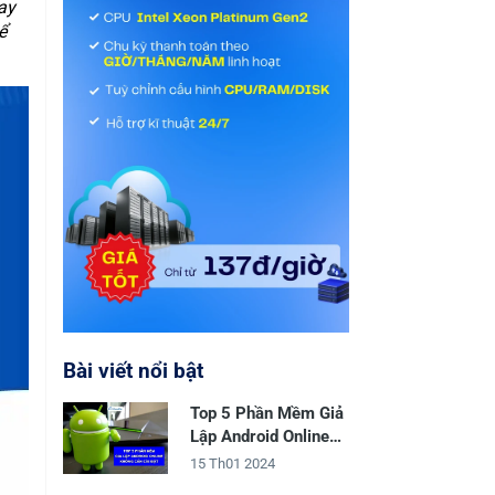
ay
ể
Bài viết nổi bật
Top 5 Phần Mềm Giả
Lập Android Online
Không Cần Cài Đặt
15 Th01 2024