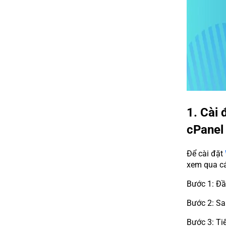
1. Cài 
cPanel
Để cài đặt
xem qua cá
Bước 1: Đầ
Bước 2: Sa
Bước 3: Ti