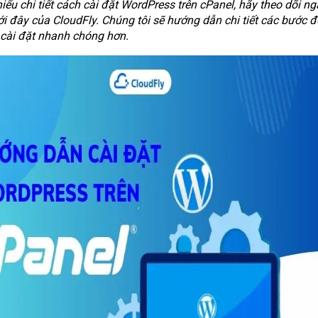
ểu chi tiết cách cài đặt WordPress trên cPanel, hãy theo dõi ng
ới đây của CloudFly. Chúng tôi sẽ hướng dẫn chi tiết các bước đ
 cài đặt nhanh chóng hơn.