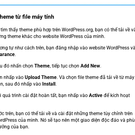
theme từ file máy tính
tìm thấy theme phù hợp trên WordPress.org, bạn có thể tải về v
ững theme khác cho website WordPress của mình.
ơng tự như cách trên, bạn đăng nhập vào website WordPress v
arance
.
au đó nhấn chọn
Theme
, tiếp tục chọn
Add New
.
ạn nhấp vào
Upload Theme
. Và chọn file theme đã tải về từ máy
ạn, sau đó nhấp vào
Install
.
i quá trình cài đặt hoàn tất, bạn nhấp vào
Active
để kích hoạt
.
c trên, bạn có thể tải về và cài đặt những theme tùy chỉnh trên
rdPress của mình. Nó sẽ tạo nên một giao diện độc đáo và phù
tưởng của bạn.