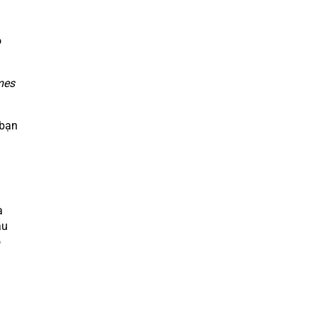
ó
mes
 bạn
à
ầu
o