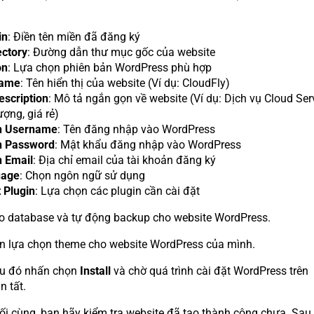
in
: Điền tên miền đã đăng ký
ectory
: Đường dẫn thư mục gốc của website
on
: Lựa chọn phiên bản WordPress phù hợp
name
: Tên hiển thị của website (Ví dụ: CloudFly)
escription
: Mô tả ngắn gọn về website (Ví dụ: Dịch vụ Cloud Ser
ượng, giá rẻ)
n Username
: Tên đăng nhập vào WordPress
 Password
: Mật khẩu đăng nhập vào WordPress
 Email
: Địa chỉ email của tài khoản đăng ký
uage
: Chọn ngôn ngữ sử dụng
 Plugin
: Lựa chọn các plugin cần cài đặt
o database và tự động backup cho website WordPress.
n lựa chọn theme cho website WordPress của mình.
au đó nhấn chọn
Install
và chờ quá trình cài đặt WordPress trên
n tất.
ối cùng, bạn hãy kiểm tra website đã tạo thành công chưa. Sau