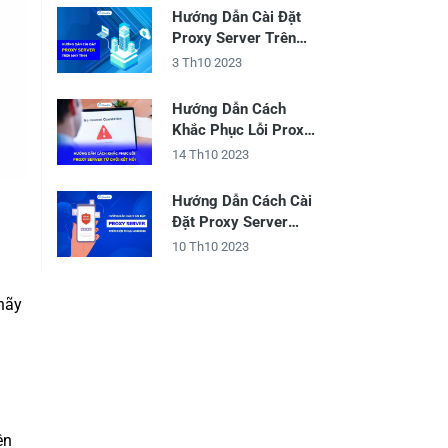
Hướng Dẫn Cài Đặt
Proxy Server Trên
Máy Tính
3 Th10 2023
Hướng Dẫn Cách
Khắc Phục Lỗi Proxy
Server Từ Chối Kết
14 Th10 2023
Nối
Hướng Dẫn Cách Cài
Đặt Proxy Server
Trên Điện Thoại
10 Th10 2023
Android
hãy
ên