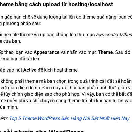
 theme bằng cách upload từ hosting/localhost
n gặp hạn chế về dung lượng tải lên do theme quá nặng, bạn c
g phương pháp sau:
ải nén file theme và upload chúng lên thư mục
/wp-content/the
te của bạn.
ếp theo, bạn vào
Appearance
và nhấn vào mục
Theme
. Sau đó
 mà bạn đã tải lên.
ấp vào nút
Active
để kích hoạt theme.
 không phải theme mà bạn chọn trong quá trình cài đặt sẽ hoàn
 với giao diện demo. Điều này đòi hỏi bạn phải dành thời gian v
ể tùy chỉnh giao diện sao cho phù hợp. Vì vậy, bạn có thể bắt đ
me miễn phí và chỉ chuyển sang theme trả phí khi bạn tự tin và
của mình.
hêm:
Top 5 Theme WordPress Bán Hàng Nổi Bật Nhất Hiện Nay