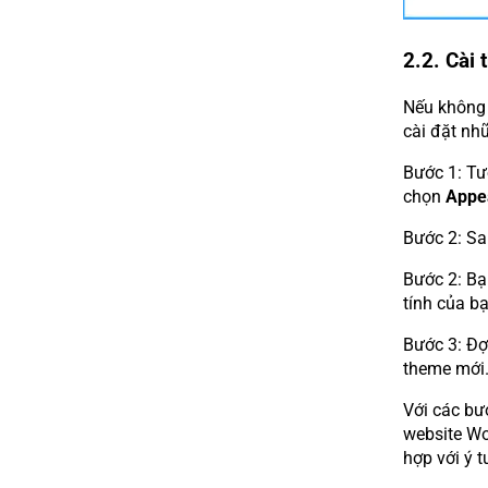
2.2. Cài 
Nếu không 
cài đặt nh
Bước 1: Tư
chọn
Appe
Bước 2: S
Bước 2: B
tính của b
Bước 3: Đợ
theme mới
Với các bướ
website Wo
hợp với ý 