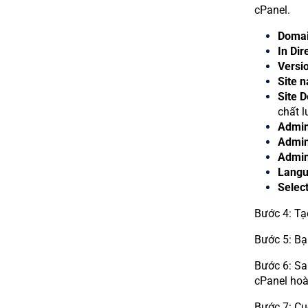
cPanel.
Doma
In Dir
Versi
Site 
Site D
chất l
Admi
Admin
Admin
Lang
Select
Bước 4: Tạ
Bước 5: Bạ
Bước 6: S
cPanel hoà
Bước 7: Cu