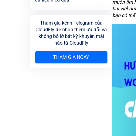
muốn tìm hi
bài viết dư
bạn có thể
Tham gia kênh Telegram của
CloudFly để nhận thêm ưu đãi và
không bỏ lỡ bất kỳ khuyến mãi
nào từ CloudFly
THAM GIA NGAY