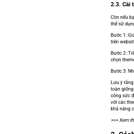
2.3. Cài
Còn nếu bạ
thể sử dụn
Bước 1: Gi
trên websi
Bước 2: Ti
chọn theme
Bước 3: Nh
Lưu ý rằng
toàn giống
công sức đ
với các the
khả năng 
>>> Xem t