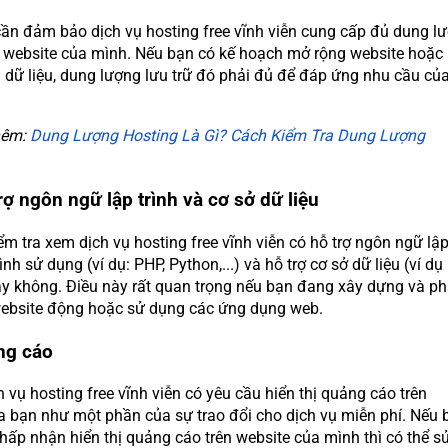
ần đảm bảo dịch vụ hosting free vĩnh viễn cung cấp đủ dung l
o website của mình. Nếu bạn có kế hoạch mở rộng website hoặc
 dữ liệu, dung lượng lưu trữ đó phải đủ để đáp ứng nhu cầu củ
hêm:
Dung Lượng Hosting Là Gì? Cách Kiểm Tra Dung Lượng
rợ ngôn ngữ lập trình và cơ sở dữ liệu
m tra xem dịch vụ hosting free vĩnh viễn có hỗ trợ ngôn ngữ lậ
nh sử dụng (ví dụ: PHP, Python,...) và hỗ trợ cơ sở dữ liệu (ví dụ
 không. Điều này rất quan trọng nếu bạn đang xây dựng và ph
website động hoặc sử dụng các ứng dụng web.
ng cáo
 vụ hosting free vĩnh viễn có yêu cầu hiển thị quảng cáo trên
a bạn như một phần của sự trao đổi cho dịch vụ miễn phí. Nếu 
hấp nhận hiển thị quảng cáo trên website của mình thì có thể s