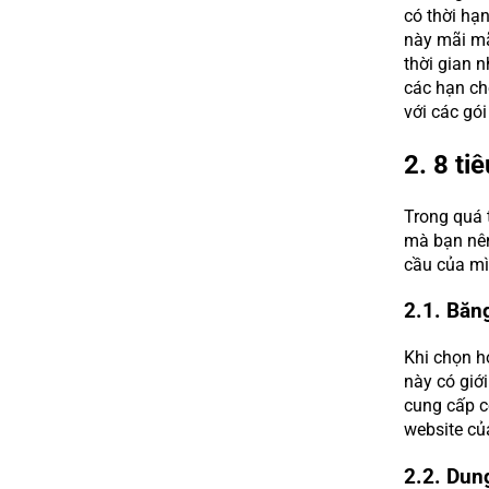
có thời hạn
này mãi mã
thời gian n
các hạn chế
với các gói
2. 8 ti
Trong quá t
mà bạn nên
cầu của mì
2.1. Băn
Khi chọn h
này có giớ
cung cấp có
website củ
2.2. Dun