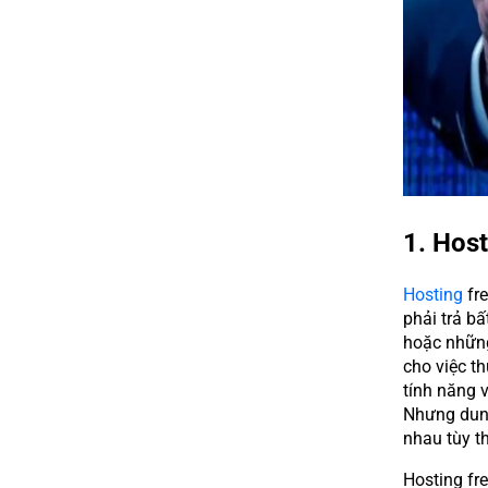
1. Host
Hosting
fre
phải trả bấ
hoặc những
cho việc t
tính năng v
Nhưng dung
nhau tùy t
Hosting fre