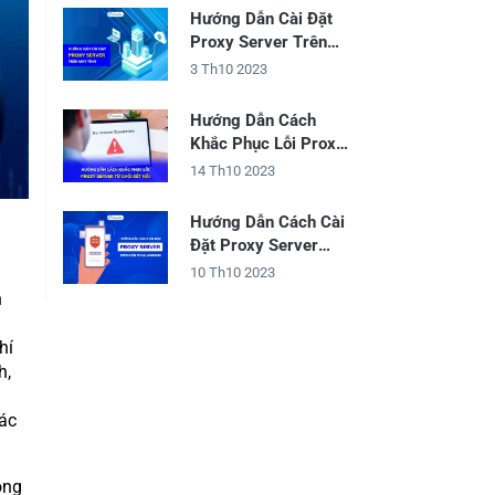
Hướng Dẫn Cài Đặt
Proxy Server Trên
Máy Tính
3 Th10 2023
Hướng Dẫn Cách
Khắc Phục Lỗi Proxy
Server Từ Chối Kết
14 Th10 2023
Nối
Hướng Dẫn Cách Cài
Đặt Proxy Server
Trên Điện Thoại
10 Th10 2023
Android
n
hí
h,
ác
ông