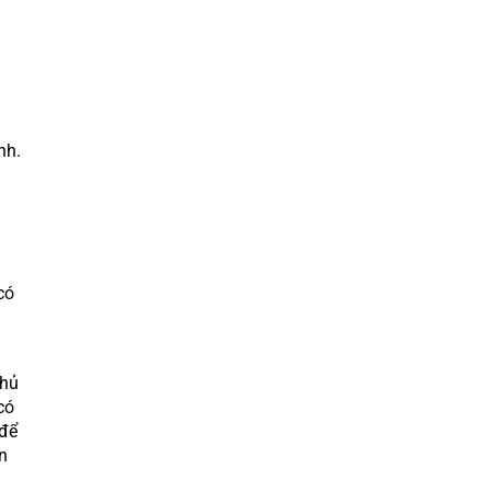
nh.
có
chủ
có
 để
n