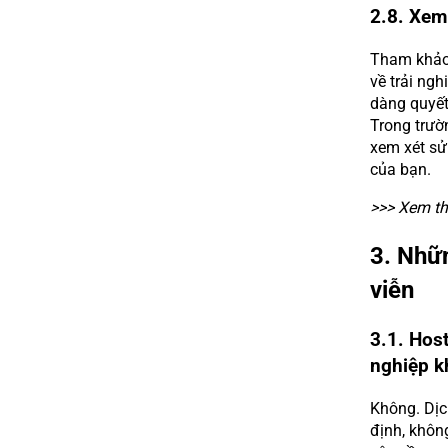
2.8. Xem
Tham khảo 
về trải ngh
dàng quyết
Trong trườn
xem xét sử
của bạn.
>>> Xem t
3. Nhữn
viễn
3.1. Hos
nghiệp k
Không. Dịch
định, khôn