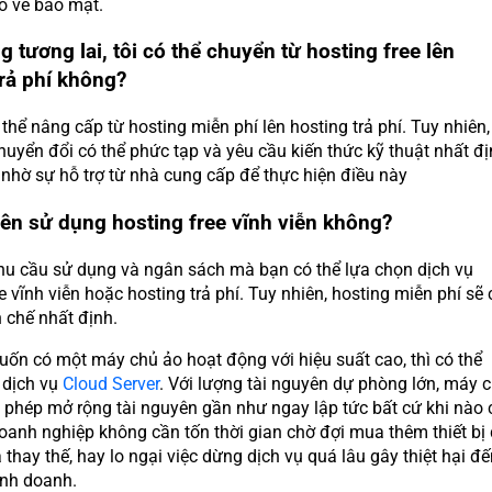
o về bảo mật.
g tương lai, tôi có thể chuyển từ hosting free lên
trả phí không?
thể nâng cấp từ hosting miễn phí lên hosting trả phí. Tuy nhiên,
huyển đổi có thể phức tạp và yêu cầu kiến thức kỹ thuật nhất đị
 nhờ sự hỗ trợ từ nhà cung cấp để thực hiện điều này
nên sử dụng hosting free vĩnh viễn không?
hu cầu sử dụng và ngân sách mà bạn có thể lựa chọn dịch vụ
e vĩnh viễn hoặc hosting trả phí. Tuy nhiên, hosting miễn phí sẽ 
 chế nhất định.
ốn có một máy chủ ảo hoạt động với hiệu suất cao, thì có thể
 dịch vụ
Cloud Server
. Với lượng tài nguyên dự phòng lớn, máy 
 phép mở rộng tài nguyên gần như ngay lập tức bất cứ khi nào 
oanh nghiệp không cần tốn thời gian chờ đợi mua thêm thiết bị
thay thế, hay lo ngại việc dừng dịch vụ quá lâu gây thiệt hại đế
inh doanh.