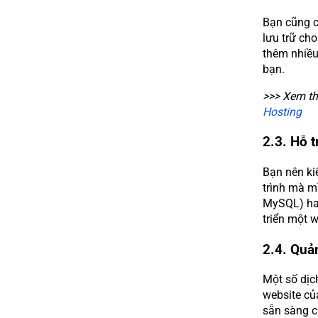
Bạn cũng c
lưu trữ ch
thêm nhiều
bạn.
>>> Xem t
Hosting
2.3. Hỗ t
Bạn nên kiể
trình mà mì
MySQL) hay
triển một 
2.4. Quả
Một số dịch
website củ
sẵn sàng c