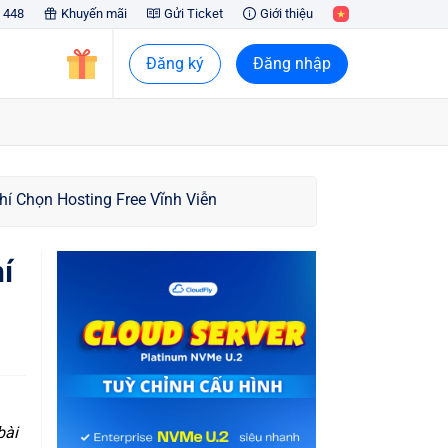
 448
Khuyến mãi
Gửi Ticket
Giới thiệu
Đăng ký
Đăng nhập
Chí Chọn Hosting Free Vĩnh Viễn
í
bài