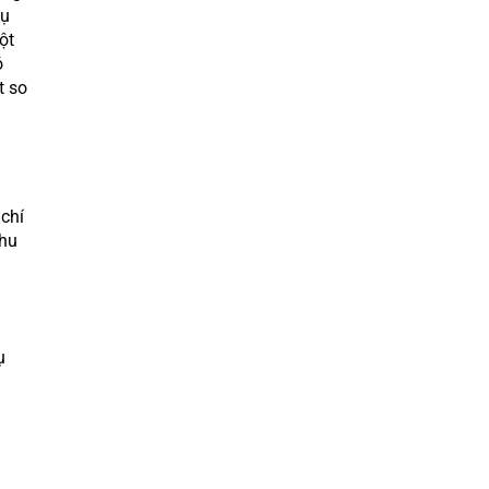
vụ
ột
ó
t so
 chí
nhu
ụ