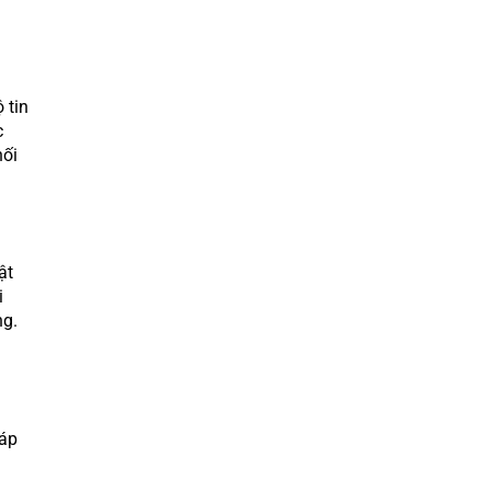
 tin
c
nối
ật
i
ng.
đáp