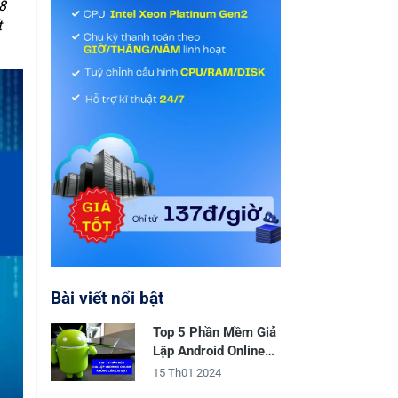
8
t
Bài viết nổi bật
Top 5 Phần Mềm Giả
Lập Android Online
Không Cần Cài Đặt
15 Th01 2024