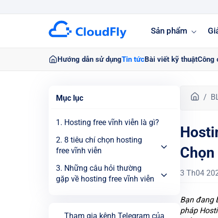
Sản phẩm
Gi
Hướng dẫn sử dụng
Tin tức
Bài viết kỹ thuật
Công 
T
B
Mục lục
r
a
1. Hosting free vĩnh viễn là gì?
Hosti
n
g
2. 8 tiêu chí chọn hosting
Chọn 
c
free vĩnh viễn
h
3. Những câu hỏi thường
ủ
3 Th04 20
gặp về hosting free vĩnh viễn
Bạn đang b
pháp Hostin
Tham gia kênh Telegram của