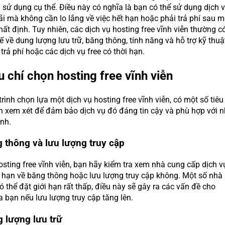
 sử dụng cụ thể. Điều này có nghĩa là bạn có thể sử dụng dịch 
i mà không cần lo lắng về việc hết hạn hoặc phải trả phí sau m
hất định. Tuy nhiên, các dịch vụ hosting free vĩnh viễn thường c
 về dung lượng lưu trữ, băng thông, tính năng và hỗ trợ kỹ thuậ
 trả phí hoặc các dịch vụ free có thời hạn.
êu chí chọn hosting free vĩnh viễn
rình chọn lựa một dịch vụ hosting free vĩnh viễn, có một số tiêu
 xem xét để đảm bảo dịch vụ đó đáng tin cậy và phù hợp với 
nh.
g thông và lưu lượng truy cập
osting free vĩnh viễn, bạn hãy kiểm tra xem nhà cung cấp dịch v
i hạn về băng thông hoặc lưu lượng truy cập không. Một số nhà
 thể đặt giới hạn rất thấp, điều này sẽ gây ra các vấn đề cho
a bạn nếu lưu lượng truy cập tăng lên.
g lượng lưu trữ