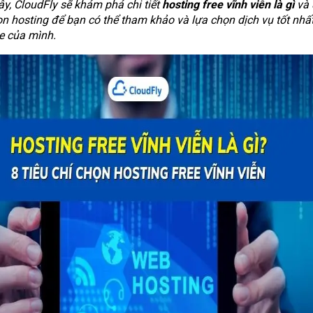
ây, CloudFly sẽ khám phá chi tiết
hosting free vĩnh viễn là gì
và 
ọn hosting để bạn có thể tham khảo và lựa chọn dịch vụ tốt nhấ
e của mình.