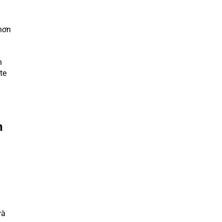
hơn
n
te
h
và