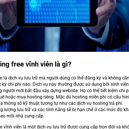
ing free vĩnh viễn là gì?
e là dịch vụ lưu trữ mà người dùng có thể đăng ký và không cầ
t kỳ chi phí nào. Dịch vụ này thường được sử dụng bởi sinh viên
 người mới bắt đầu xây dựng webiste. Họ có thể tiết kiệm chi p
huê hoặc mua hosting riêng. Mặc dù hosting miễn phí có cấu hìn
à thông số kỹ thuật tương tự như các dịch vụ hosting trả phí.
 lượng lưu trữ và các tính năng sẽ bị hạn chế ở các mức độ kh
heo mỗi nhà cung cấp.
e vĩnh viễn là một dịch vụ lưu trữ được cung cấp trọn đời và kh