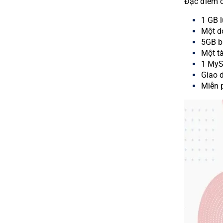
Đặc điểm c
1 GB l
Một d
5GB b
Một tà
1 MyS
Giao d
Miễn 