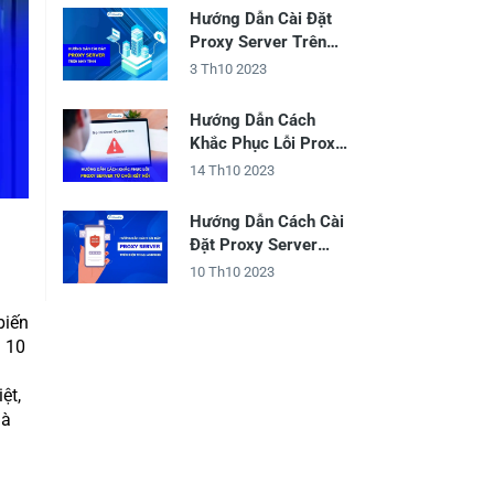
Hướng Dẫn Cài Đặt
Proxy Server Trên
Máy Tính
3 Th10 2023
Hướng Dẫn Cách
Khắc Phục Lỗi Proxy
Server Từ Chối Kết
14 Th10 2023
Nối
Hướng Dẫn Cách Cài
Đặt Proxy Server
Trên Điện Thoại
10 Th10 2023
Android
biến
n 10
ệt,
mà