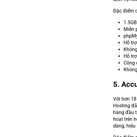
Đặc điểm c
1.5GB 
Miễn p
phpMy
Hỗ trợ
Không
Hỗ trợ
Công 
Không 
5. Acc
Với hơn 18
Hosting đã
hàng đầu t
hoạt trên 
dàng, hiệu