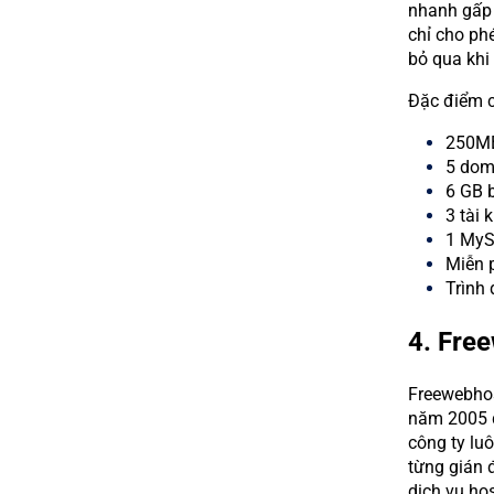
nhanh gấp 
chỉ cho ph
bỏ qua khi 
Đặc điểm c
250MB
5 dom
6 GB 
3 tài 
1 MyS
Miễn p
Trình 
4. Fre
Freewebhos
năm 2005 đ
công ty lu
từng gián 
dịch vụ ho