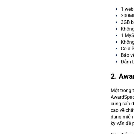
1 webs
300M
3GB b
Không
1 MyS
Không
Có diễ
Bảo v
Đảm b
2. Awa
Một trong 
AwardSpace
cung cấp d
cao về chất
dụng miễn 
kỳ vấn đề 