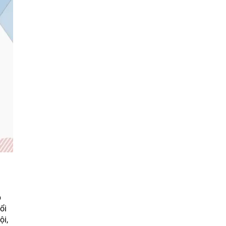
p
ổi
ội,