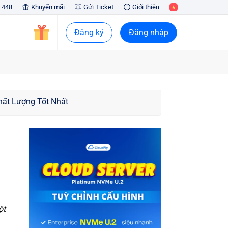
 448
Khuyến mãi
Gửi Ticket
Giới thiệu
Đăng ký
Đăng nhập
hất Lượng Tốt Nhất
ột