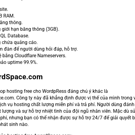
ite.
B RAM.
ăng thông.
 giới hạn băng thông (3GB).
QL Database.
 chứa quảng cáo.
n đàn để người dùng hỏi đáp, hỗ trợ.
ệ bằng Cloudflare Nameservers.
ảo uptime 99.9%.
rdSpace.com
top hosting free cho WordpRess đáng chú ý khác là
.com. Công ty này đã khẳng định được vị thế của mình trong v
ịch vụ hosting chất lượng miễn phí và trả phí. Người dùng đánh
 lượng và sự hỗ trợ nhiệt tình của đội ngũ nhân viên. Mặc dù s
phí, nhưng bạn có thể nhận được sự hỗ trợ 24/7 để giải quyết b
phát sinh nào.