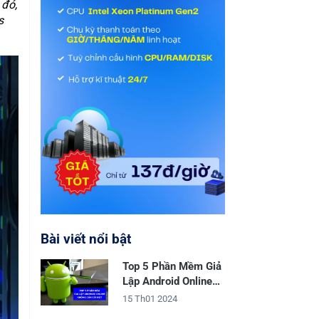
 đó,
s
Bài viết nổi bật
Top 5 Phần Mềm Giả
Lập Android Online
Không Cần Cài Đặt
15 Th01 2024