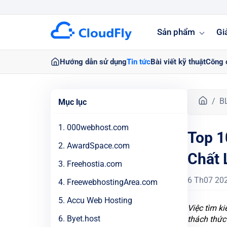
Sản phẩm
Gi
Hướng dẫn sử dụng
Tin tức
Bài viết kỹ thuật
Công 
T
B
Mục lục
r
a
1. 000webhost.com
Top 1
n
g
2. AwardSpace.com
Chất 
c
3. Freehostia.com
h
ủ
6 Th07 20
4. FreewebhostingArea.com
5. Accu Web Hosting
Việc tìm k
6. Byet.host
thách thức