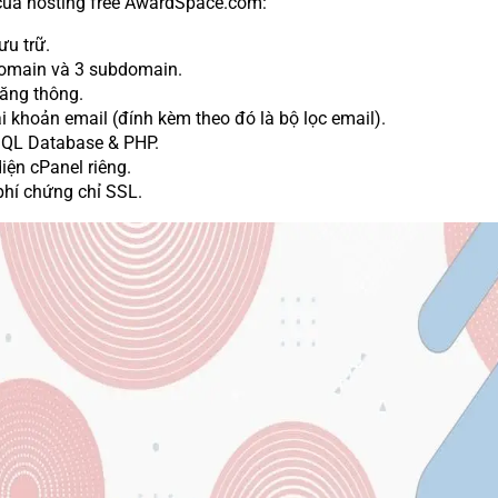
ủa hosting free AwardSpace.com:
ưu trữ.
omain và 3 subdomain.
ăng thông.
i khoản email (đính kèm theo đó là bộ lọc email).
QL Database & PHP.
iện cPanel riêng.
phí chứng chỉ SSL.