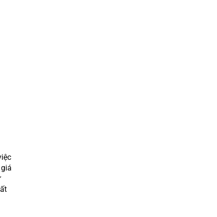
iệc
 giá
ử
ất