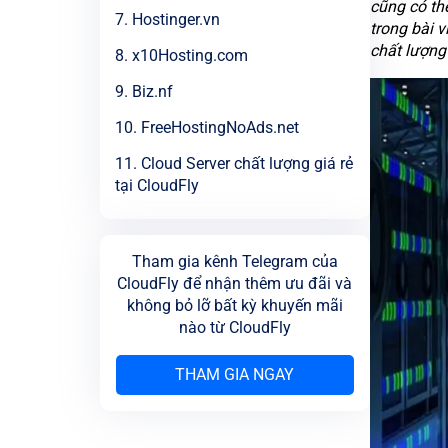
cũng có thể
7. Hostinger.vn
trong bài v
chất lượng
8. x10Hosting.com
9. Biz.nf
10. FreeHostingNoAds.net
11. Cloud Server chất lượng giá rẻ
tại CloudFly
Tham gia kênh Telegram của
CloudFly để nhận thêm ưu đãi và
không bỏ lỡ bất kỳ khuyến mãi
nào từ CloudFly
THAM GIA NGAY