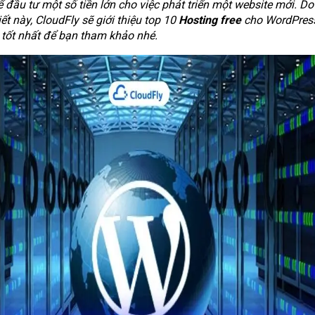
 đầu tư một số tiền lớn cho việc phát triển một website mới. Do
iết này, CloudFly sẽ giới thiệu top 10
Hosting free
cho WordPres
 tốt nhất để bạn tham khảo nhé.