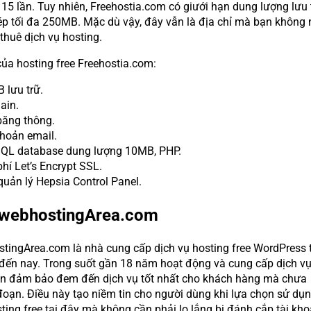
15 lần. Tuy nhiên, Freehostia.com có giưới hạn dung lượng lưu t
ép tối đa 250MB. Mặc dù vậy, đây vẫn là địa chỉ mà bạn không 
thuê dịch vụ hosting.
ủa hosting free Freehostia.com:
 lưu trữ.
ain.
băng thông.
khoản email.
QL database dung lượng 10MB, PHP.
hí Let’s Encrypt SSL.
quản lý Hepsia Control Panel.
ewebhostingArea.com
tingArea.com là nhà cung cấp dịch vụ hosting free WordPress 
ến nay. Trong suốt gần 18 năm hoạt động và cung cấp dịch vụ
ôn đảm bảo đem đến dịch vụ tốt nhất cho khách hàng mà chưa
đoạn. Điều này tạo niềm tin cho người dùng khi lựa chọn sử dụ
sting free tại đây mà không cần phải lo lắng bị đánh cắp tài kh