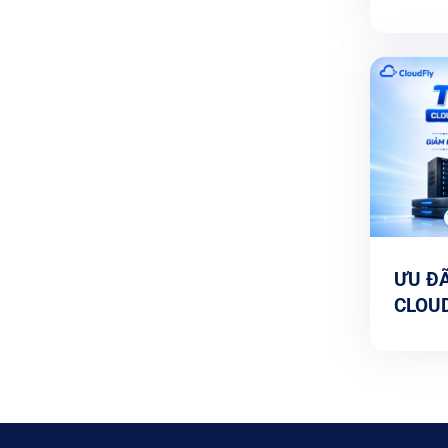
TẶNG 
SỬ D
ƯU ĐÃ
CLOUD
HOST
60%