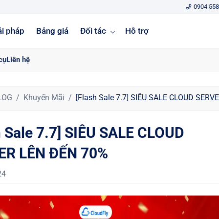
0904 558
ải pháp
Bảng giá
Đối tác
Hỗ trợ
cụ
Liên hệ
LOG
Khuyến Mãi
[Flash Sale 7.7] SIÊU SALE CLOUD SER
h Sale 7.7] SIÊU SALE CLOUD
ER LÊN ĐẾN 70%
24