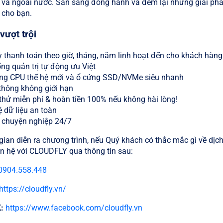
 và ngoài nước. Sẵn sàng đồng hành và đem lại những giải ph
 cho bạn.
vượt trội
 thanh toán theo giờ, tháng, năm linh hoạt đến cho khách hàng
ng quản trị tự động ưu Việt
ng CPU thế hệ mới và ổ cứng SSD/NVMe siêu nhanh
thông không giới hạn
thử miễn phí & hoàn tiền 100% nếu không hài lòng!
 dữ liệu an toàn
ợ chuyện nghiệp 24/7
gian diễn ra chương trình, nếu Quý khách có thắc mắc gì về dịch
iên hệ với CLOUDFLY qua thông tin sau:
0904.558.448
https://cloudfly.vn/
:
https://www.facebook.com/cloudfly.vn