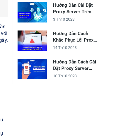
Hướng Dẫn Cài Đặt
Proxy Server Trên
Máy Tính
3 Th10 2023
cần
 với
Hướng Dẫn Cách
gày.
Khắc Phục Lỗi Proxy
Server Từ Chối Kết
14 Th10 2023
Nối
Hướng Dẫn Cách Cài
Đặt Proxy Server
Trên Điện Thoại
10 Th10 2023
Android
vụ
vụ