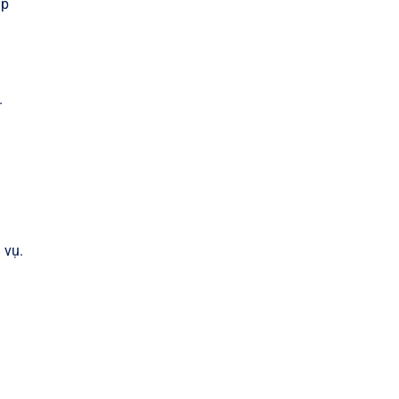
áp
.
 vụ.