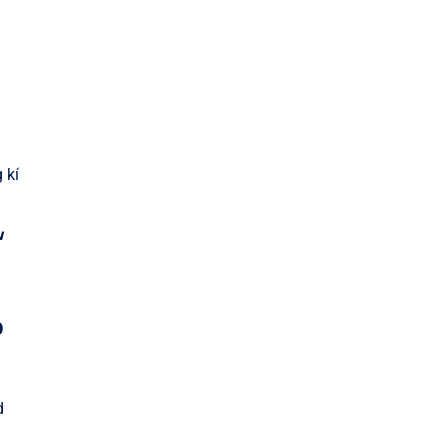
 kí
u
p
d