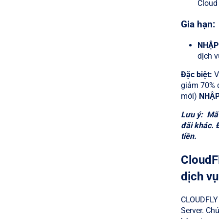
Cloud 
Gia hạn:
NHẬP
dịch v
Đặc biệt:
V
giảm 70% d
mới)
NHẬP
Lưu ý: Mã 
đãi khác. 
tiền.
CloudFl
dịch vụ
CLOUDFLY t
Server. Ch