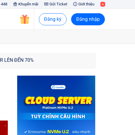
 448
Khuyến mãi
Gửi Ticket
Giới thiệu
Đăng ký
Đăng nhập
VER LÊN ĐẾN 70%