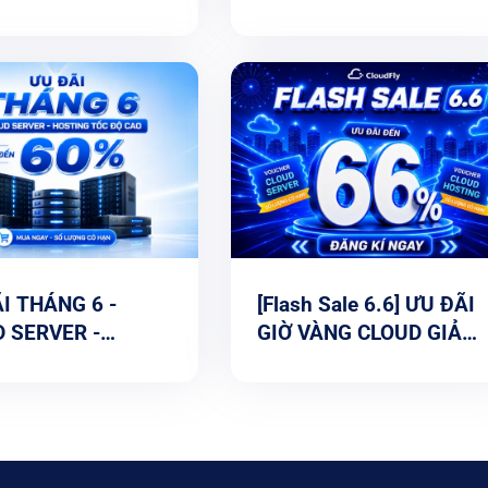
THÊM THỜI GIAN
ĐÃI 65%
ỤNG
I THÁNG 6 -
[Flash Sale 6.6] ƯU ĐÃI
 SERVER -
GIỜ VÀNG CLOUD GIẢM
ING GIẢM ĐẾN
ĐẾN 66%