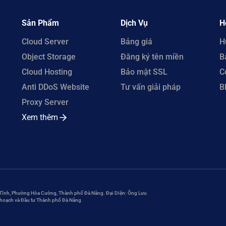
Sản Phẩm
Dịch Vụ
H
Cloud Server
Bảng giá
H
Object Storage
Đăng ký tên miền
B
Cloud Hosting
Bảo mật SSL
C
Anti DDoS Website
Tư vấn giải pháp
B
Proxy Server
Xem thêm
 Tĩnh, Phường Hòa Cường, Thành phố Đà Nẵng. Đại Diện: Ông Lưu
 hoạch và Đầu tư Thành phố Đà Nẵng