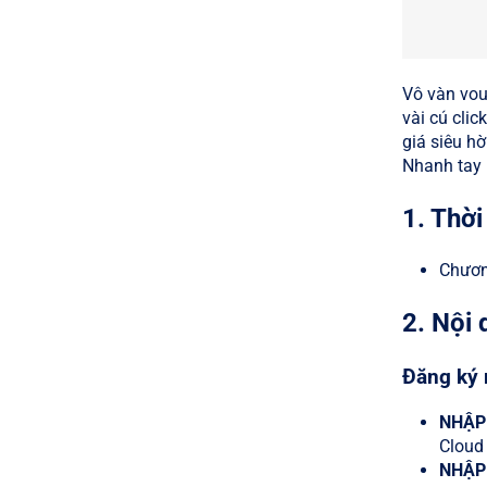
Vô vàn vou
vài cú clic
giá siêu h
Nhanh tay 
1. Thời
Chương
2. Nội
Đăng ký 
NHẬP
Cloud 
NHẬP