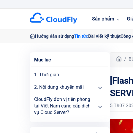
Sản phẩm
Gi
Hướng dẫn sử dụng
Tin tức
Bài viết kỹ thuật
Công 
T
B
Mục lục
r
a
1. Thời gian
[Flas
n
g
2. Nội dung khuyến mãi
SERV
c
h
CloudFly đơn vị tiên phong
ủ
5 Th07 20
tại Việt Nam cung cấp dịch
vụ Cloud Server?