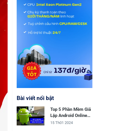
Bài viết nổi bật
Top 5 Phần Mềm Giả
Lập Android Online
Không Cần Cài Đặt
15 Th01 2024