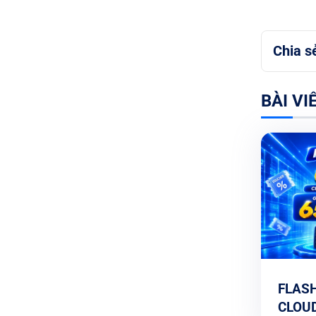
Chia s
BÀI VI
FLASH
CLOUD