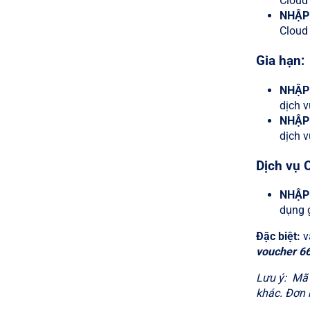
Cloud 
NHẬP
Cloud 
Gia hạn:
NHẬP
dịch v
NHẬP
dịch v
Dịch vụ 
NHẬP
dụng g
Đặc biệt:
v
voucher 66
Lưu ý: Mã 
khác. Đơn 