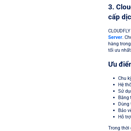
3. Clou
cấp dị
CLOUDFLY t
Server
. Ch
hàng trong
tối ưu nhất
Ưu điểm
Chu kỳ
Hệ thố
Sử dụ
Băng 
Dùng 
Bảo vệ
Hỗ tr
Trong thời 