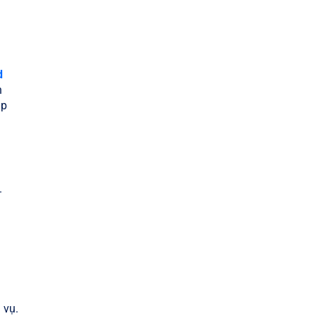
d
h
áp
.
 vụ.