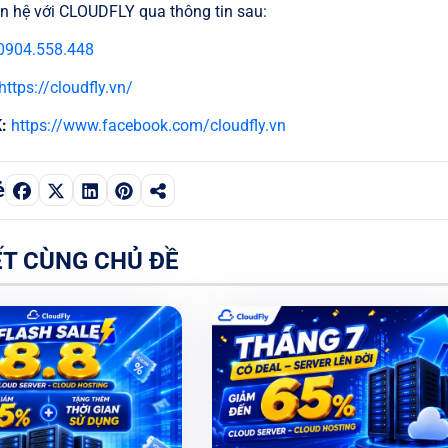
iên hệ với CLOUDFLY qua thông tin sau:
0904.558.448
https://cloudfly.vn/
:
https://www.facebook.com/cloudfly.vn
ẻ
ẾT CÙNG CHỦ ĐỀ