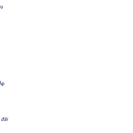
vụ
Áp
 đãi