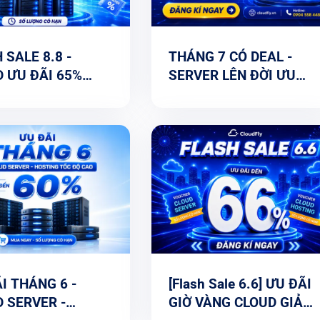
 SALE 8.8 -
THÁNG 7 CÓ DEAL -
 ƯU ĐÃI 65%
SERVER LÊN ĐỜI ƯU
THÊM THỜI GIAN
ĐÃI 65%
ỤNG
I THÁNG 6 -
[Flash Sale 6.6] ƯU ĐÃI
 SERVER -
GIỜ VÀNG CLOUD GIẢM