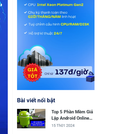
Bài viết nổi bật
Top 5 Phần Mềm Giả
Lập Android Online
Không Cần Cài Đặt
15 Th01 2024