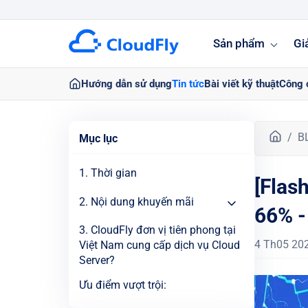
Sản phẩm
Gi
Hướng dẫn sử dụng
Tin tức
Bài viết kỹ thuật
Công 
T
B
Mục lục
r
a
1. Thời gian
[Flas
n
g
2. Nội dung khuyến mãi
66% 
c
h
3. CloudFly đơn vị tiên phong tại
ủ
4 Th05 20
Việt Nam cung cấp dịch vụ Cloud
Server?
Ưu điểm vượt trội: