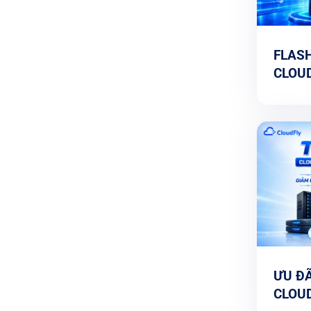
FLASH
CLOUD
TẶNG 
SỬ D
ƯU ĐÃ
CLOUD