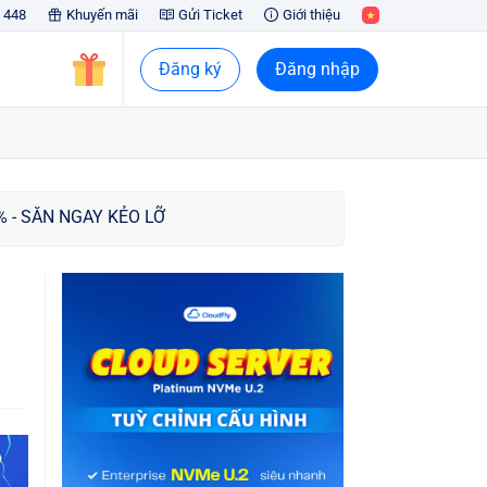
 448
Khuyến mãi
Gửi Ticket
Giới thiệu
Đăng ký
Đăng nhập
6% - SĂN NGAY KẺO LỠ