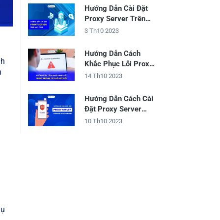
Hướng Dẫn Cài Đặt
Proxy Server Trên
Máy Tính
3 Th10 2023
Hướng Dẫn Cách
nh
Khắc Phục Lỗi Proxy
h
Server Từ Chối Kết
14 Th10 2023
Nối
Hướng Dẫn Cách Cài
Đặt Proxy Server
Trên Điện Thoại
10 Th10 2023
Android
vụ