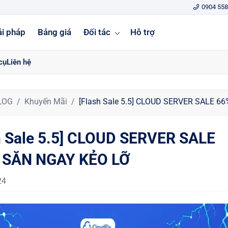
0904 558
ải pháp
Bảng giá
Đối tác
Hỗ trợ
cụ
Liên hệ
LOG
Khuyến Mãi
[Flash Sale 5.5] CLOUD SERVER SALE 6
h Sale 5.5] CLOUD SERVER SALE
- SĂN NGAY KẺO LỠ
24