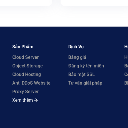
ING GIẢM ĐẾN
ĐẾN 66%
Sản Phẩm
Dịch Vụ
H
Cloud Server
Bảng giá
H
Object Storage
Đăng ký tên miền
B
Cloud Hosting
Bảo mật SSL
C
Anti DDoS Website
Tư vấn giải pháp
B
Proxy Server
Xem thêm