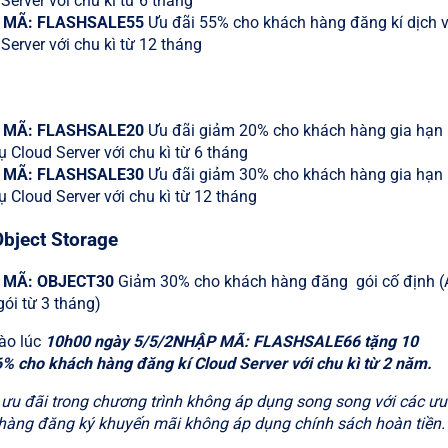
Server với chu kì từ 6 tháng
 MÃ: FLASHSALE5
5
Ưu đãi 55% cho khách hàng đăng kí dịch 
Server với chu kì từ 12 tháng
 MÃ: FLASHSALE2
0
Ưu đãi giảm 20% cho khách hàng gia hạn
ụ Cloud Server với chu kì từ 6 tháng
 MÃ: FLASHSALE
30
Ưu đãi giảm 30% cho khách hàng gia hạn
ụ Cloud Server với chu kì từ 12 tháng
Object Storage
 MÃ: OBJECT30
Giảm 30% cho khách hàng đăng gói cố định (
ói từ 3 tháng)
ào lúc
10h00 ngày 5/5/2NHẬP MÃ: FLASHSALE66 tặng 10
% cho khách hàng đăng kí Cloud Server với chu kì từ 2 năm.
ưu đãi trong chương trình không áp dụng song song với các ưu
hàng đăng ký khuyến mãi không áp dụng chính sách hoàn tiề
n.