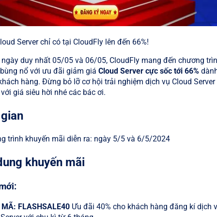
loud Server chỉ có tại CloudFly lên đến 66%!
2 ngày duy nhất 05/05 và 06/05, CloudFly mang đến chương trì
 bùng nổ với ưu đãi giảm giá
Cloud Server cực sốc tới 66%
dàn
 khách hàng. Đừng bỏ lỡ cơ hội trải nghiệm dịch vụ Cloud Server
với giá siêu hời nhé các bác ơi.
 gian
g trình khuyến mãi diễn ra: ngày 5/5 và 6/5/2024
 dung khuyến mãi
mới:
 MÃ: FLASHSALE
40
Ưu đãi 40% cho khách hàng đăng kí dịch 