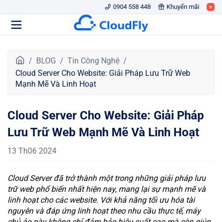
0904 558 448
Khuyến mãi
T
BLOG
Tin Công Nghệ
r
Cloud Server Cho Website: Giải Pháp Lưu Trữ Web
a
Mạnh Mẽ Và Linh Hoạt
n
g
Cloud Server Cho Website: Giải Pháp
c
h
Lưu Trữ Web Mạnh Mẽ Và Linh Hoạt
ủ
13 Th06 2024
Cloud Server đã trở thành một trong những giải pháp lưu
trữ web phổ biến nhất hiện nay, mang lại sự mạnh mẽ và
linh hoạt cho các website. Với khả năng tối ưu hóa tài
nguyên và đáp ứng linh hoạt theo nhu cầu thực tế, máy
chủ ảo này không chỉ đảm bảo hiệu suất cao mà còn giúp