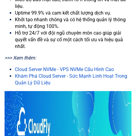
liệu.
Uptime 99.9% và cam kết chất lượng dịch vụ.
Khởi tạo nhanh chóng và có hệ thống quản lý thông
minh, tự động 100%.
Hỗ trợ 24/7 với đội ngũ chuyên môn cao giúp giải
quyết vấn đề và sự cố một cách tối ưu và hiệu quả
nhất.
>>> Xem thêm:
Cloud Server NVMe - VPS NVMe Cấu Hình Cao
Khám Phá Cloud Server - Sức Mạnh Linh Hoạt Trong
Quản Lý Dữ Liệu