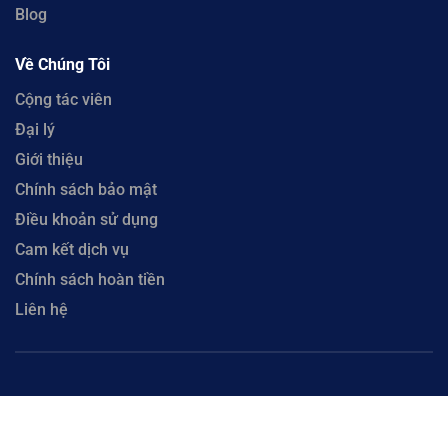
Blog
Về Chúng Tôi
Cộng tác viên
Đại lý
Giới thiệu
Chính sách bảo mật
Điều khoản sử dụng
Cam kết dịch vụ
Chính sách hoàn tiền
Liên hệ
Copyright © 2023 CloudFly. Công Ty Cổ Phần CloudFly - Số 51 Xô Viết Nghệ Tĩnh, Phường
Hòa Cường, Thành phố Đà Nẵng. Đại Diện: Ông Lưu Văn Vương. Mã số thuế 0402035884 cấp
tại Phòng đăng ký kinh doanh Sở Kế hoạch và Đầu tư Thành phố Đà Nẵng