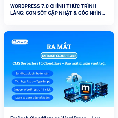
WORDPRESS 7.0 CHÍNH THỨC TRÌNH
LÀNG: CƠN SỐT CẬP NHẬT & GÓC NHÌN
TỐI ƯU TỪ CHUYÊN GIA