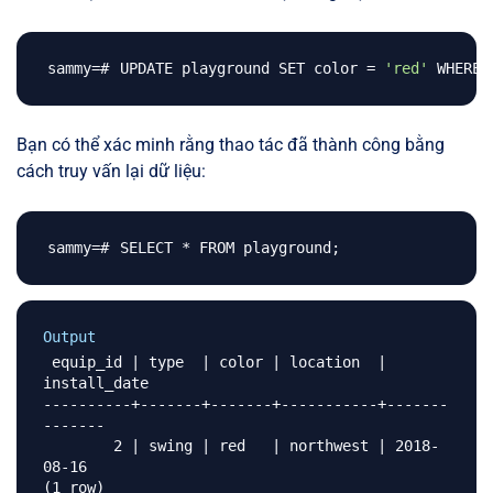
UPDATE playground SET color 
=
'red'
 WHERE 
Bạn có thể xác minh rằng thao tác đã thành công bằng
cách truy vấn lại dữ liệu:
SELECT * FROM playground
;
Output
 equip_id | type  | color | location  | 
install_date 

----------+-------+-------+-----------+-------
-------

        2 | swing | red   | northwest | 2018-
08-16
