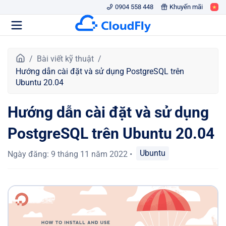
0904 558 448
Khuyến mãi
T
Bài viết kỹ thuật
r
Hướng dẫn cài đặt và sử dụng PostgreSQL trên
a
Ubuntu 20.04
n
g
Hướng dẫn cài đặt và sử dụng
c
h
PostgreSQL trên Ubuntu 20.04
ủ
Ubuntu
Ngày đăng
:
9 tháng 11 năm 2022
•