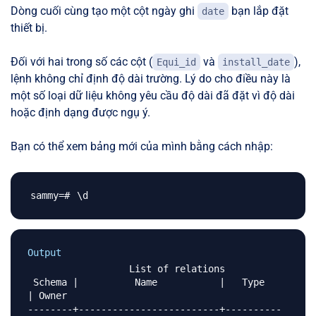
Dòng cuối cùng tạo một cột ngày ghi
bạn lắp đặt
date
thiết bị.
Đối với hai trong số các cột (
và
),
Equi_id
install_date
lệnh không chỉ định độ dài trường. Lý do cho điều này là
một số loại dữ liệu không yêu cầu độ dài đã đặt vì độ dài
hoặc định dạng được ngụ ý.
Bạn có thể xem bảng mới của mình bằng cách nhập:
\
Output
                  List of relations

 Schema |          Name           |   Type   
| Owner 

--------+-------------------------+----------