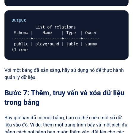
Output
          List of relations

 Schema |    Name    | Type  | Owner 

--------+------------+-------+-------

 public | playground | table | sammy

Với một bảng đã sẵn sàng, hãy sử dụng nó để thực hành
quản lý dữ liệu.
Bước 7: Thêm, truy vấn và xóa dữ liệu
trong bảng
Bây giờ bạn đã có một bảng, bạn có thể chèn một số dữ
liệu vào đó. Ví dụ: thêm một trang trình bày và một xích đu
bằng cách gọi bảng bạn muốn thêm vào, đặt tên cho các