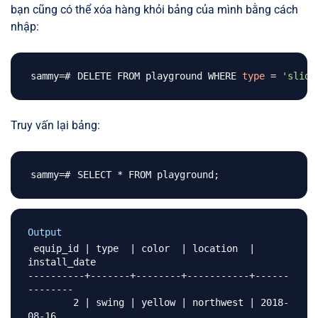
bạn cũng có thể xóa hàng khỏi bảng của mình bằng cách
nhập:
DELETE FROM playground WHERE 
type
=
'slide
Truy vấn lại bảng:
SELECT * FROM playground
;
Output
 equip_id | type  | color  | location  | 
install_date 

----------+-------+--------+-----------+------
--------

        2 | swing | yellow | northwest | 2018-
08-16
