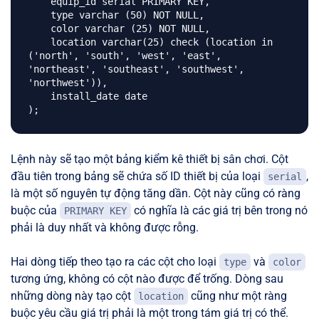
    equip_id serial PRIMARY KEY,

    type varchar (50) NOT NULL,

    color varchar (25) NOT NULL,

    location varchar(25) check (location in 
('north', 'south', 'west', 'east', 
'northeast', 'southeast', 'southwest', 
'northwest')),

    install_date date

Lệnh này sẽ tạo một bảng kiểm kê thiết bị sân chơi. Cột
đầu tiên trong bảng sẽ chứa số ID thiết bị của loại
,
serial
là một số nguyên tự động tăng dần. Cột này cũng có ràng
buộc của
có nghĩa là các giá trị bên trong nó
PRIMARY KEY
phải là duy nhất và không được rỗng.
Hai dòng tiếp theo tạo ra các cột cho loại
và
type
color
tương ứng, không có cột nào được để trống. Dòng sau
những dòng này tạo cột
cũng như một ràng
location
buộc yêu cầu giá trị phải là một trong tám giá trị có thể.