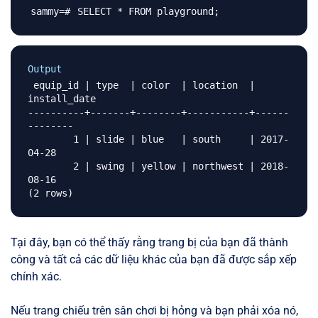
SELECT * FROM playground
;
Output
 equip_id | type  | color  | location  | 
install_date 

----------+-------+--------+-----------+------
--------

        1 | slide | blue   | south     | 2017-
04-28

        2 | swing | yellow | northwest | 2018-
08-16

Tại đây, bạn có thể thấy rằng trang bị của bạn đã thành
công và tất cả các dữ liệu khác của bạn đã được sắp xếp
chính xác.
Nếu trang chiếu trên sân chơi bị hỏng và bạn phải xóa nó,