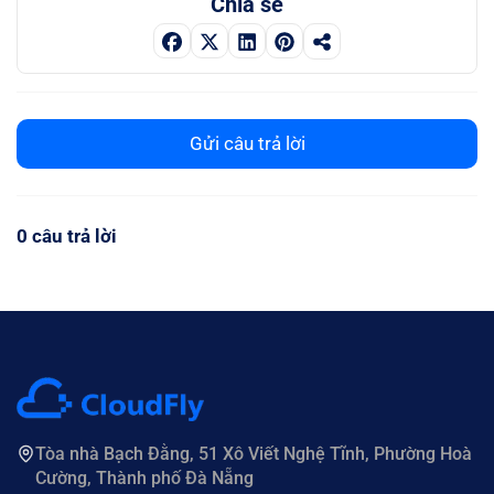
Chia sẻ
Gửi câu trả lời
0 câu trả lời
Tòa nhà Bạch Đằng, 51 Xô Viết Nghệ Tĩnh, Phường Hoà
Cường, Thành phố Đà Nẵng