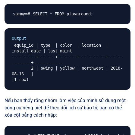
SELECT * FROM playground
;
Output
 equip_id | type  | color  | location  | 
install_date | last_maint 

----------+-------+--------+-----------+------
--------+------------

        2 | swing | yellow | northwest | 2018-
08-16   | 

Nếu bạn thấy rằng nhóm làm việc của mình sử dụng một
công cụ riêng biệt để theo dõi lịch sử bảo trì, bạn có thể
xóa cột bằng cách nhập: