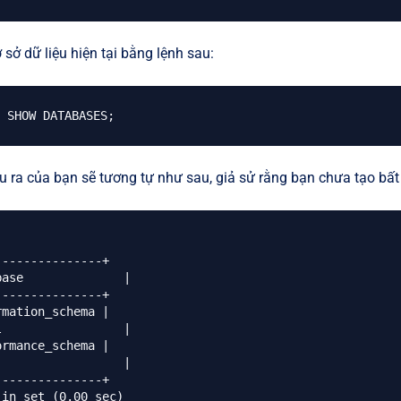
 sở dữ liệu hiện tại bằng lệnh sau:
SHOW DATABASES
;
u ra của bạn sẽ tương tự như sau, giả sử rằng bạn chưa tạo bất 
--------------+

se       	|

--------------+

mation_schema |

        	|

rmance_schema |

         	|

--------------+
