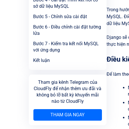
sở dữ liệu MySQL
Trong hướng
Bước 5 - Chỉnh sửa cài đặt
MySQL. Điề
dữ liệu My
Bước 6 - Điều chỉnh cài đặt tường
lửa
Django sẽ 
Bước 7 - Kiểm tra kết nối MySQL
thực hiện n
với ứng dụng
Điều ki
Kết luận
Để làm the
Tham gia kênh Telegram của
CloudFly để nhận thêm ưu đãi và
không bỏ lỡ bất kỳ khuyến mãi
nào từ CloudFly
THAM GIA NGAY