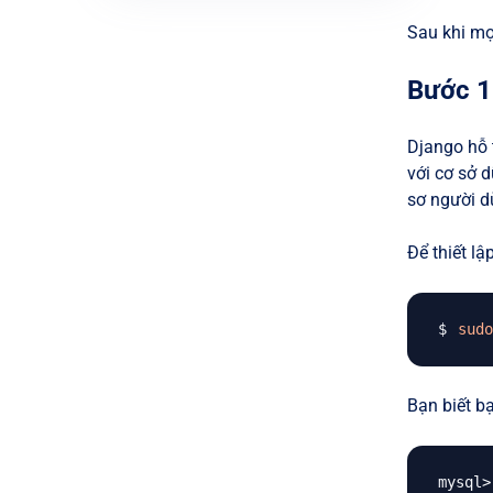
Sau khi mọi
Bước 1 
Django hỗ 
với cơ sở 
sơ người d
Để thiết lậ
sudo
Bạn biết b