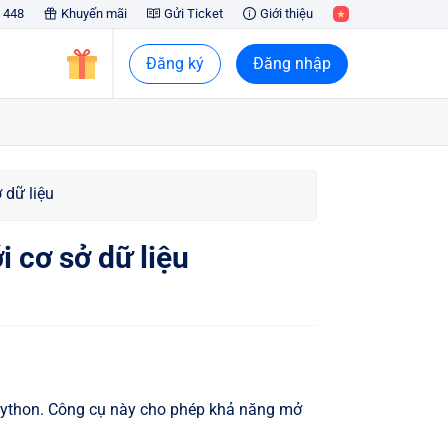
 448
Khuyến mãi
Gửi Ticket
Giới thiệu
Đăng ký
Đăng nhập
 dữ liệu
 cơ sở dữ liệu
ython. Công cụ này cho phép khả năng mở