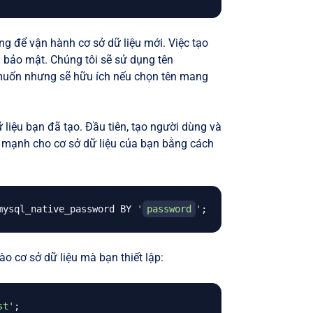
g để vận hành cơ sở dữ liệu mới. Việc tạo
à bảo mật. Chúng tôi sẽ sử dụng tên
 muốn nhưng sẽ hữu ích nếu chọn tên mang
 liệu bạn đã tạo. Đầu tiên, tạo người dùng và
 mạnh cho cơ sở dữ liệu của bạn bằng cách
mysql_native_password BY 
'
password
'
;
o cơ sở dữ liệu mà bạn thiết lập:
st'
;