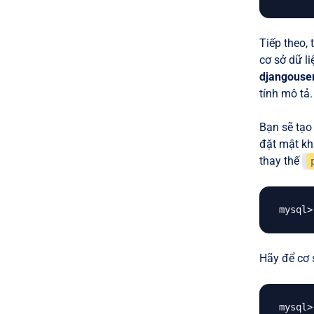
Tiếp theo,
cơ sở dữ li
djangouse
tính mô tả.
Bạn sẽ tạo
đặt mật kh
thay thế
Hãy để cơ s