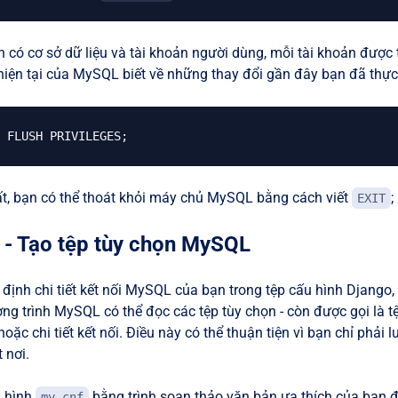
n có cơ sở dữ liệu và tài khoản người dùng, mỗi tài khoản được
hiện tại của MySQL biết về những thay đổi gần đây bạn đã thực
FLUSH PRIVILEGES
;
ất, bạn có thể thoát khỏi máy chủ MySQL bằng cách viết
;
EXIT
 - Tạo tệp tùy chọn MySQL
 định chi tiết kết nối MySQL của bạn trong tệp cấu hình Django, 
g trình MySQL có thể đọc các tệp tùy chọn - còn được gọi là tệ
oặc chi tiết kết nối. Điều này có thể thuận tiện vì bạn chỉ phải 
 nơi.
u hình
bằng trình soạn thảo văn bản ưa thích của bạn 
my.cnf