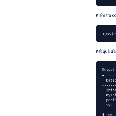
Kiểm tra cơ
Kết quả đầ
Output
+------
| Databa
+------
| infor
| mysql 
| perfo
| sys   
+------