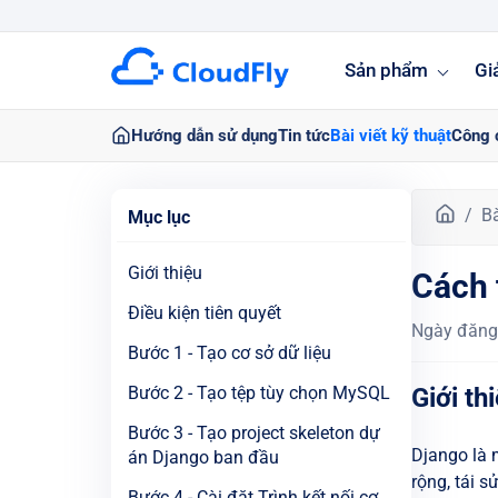
Sản phẩm
Gi
Hướng dẫn sử dụng
Tin tức
Bài viết kỹ thuật
Công 
T
Bà
Mục lục
r
a
Giới thiệu
Cách 
n
g
Điều kiện tiên quyết
Ngày đăng
c
Bước 1 - Tạo cơ sở dữ liệu
h
ủ
Bước 2 - Tạo tệp tùy chọn MySQL
Giới th
Bước 3 - Tạo project skeleton dự
Django là 
án Django ban đầu
rộng, tái s
Bước 4 - Cài đặt Trình kết nối cơ