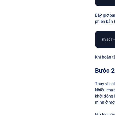
Bây giờ bạ
phiên bản 
Khi hoàn t
Bước 2
Thay vì chỉ
Nhiều chươn
khởi động h
mình ở một
Mở tệp cấ