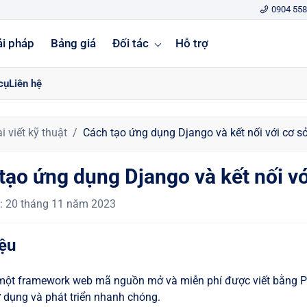
0904 558
ải pháp
Bảng giá
Đối tác
Hỗ trợ
cụ
Liên hệ
i viết kỹ thuật
Cách tạo ứng dụng Django và kết nối với cơ sở
tạo ứng dụng Django và kết nối với
:
20 tháng 11 năm 2023
iệu
một framework web mã nguồn mở và miễn phí được viết bằng P
ử dụng và phát triển nhanh chóng.