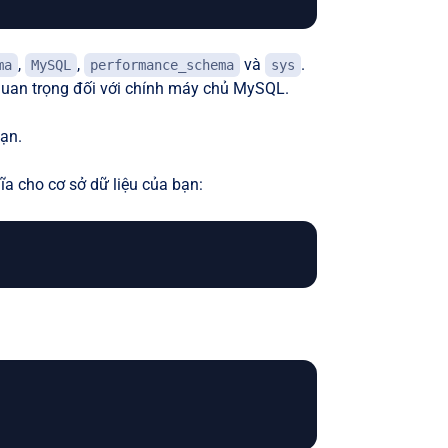
,
,
và
.
ma
MySQL
performance_schema
sys
quan trọng đối với chính máy chủ MySQL.
ạn.
ĩa cho cơ sở dữ liệu của bạn: