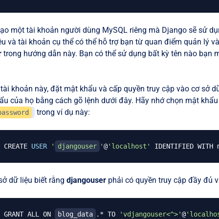
 tạo một tài khoản người dùng MySQL riêng mà Django sẽ sử dụn
ệu và tài khoản cụ thể có thể hỗ trợ bạn từ quan điểm quản lý v
r
trong hướng dẫn này. Bạn có thể sử dụng bất kỳ tên nào bạn
 tài khoản này, đặt mật khẩu và cấp quyền truy cập vào cơ sở dữ
ẩu của họ bằng cách gõ lệnh dưới đây. Hãy nhớ chọn mật khẩu
trong ví dụ này:
password
CREATE 
USER
'
djangouser
'
@
'localhost'
 IDENTIFIED WITH 
ở dữ liệu biết rằng
djangouser
phải có quyền truy cập đầy đủ và
GRANT ALL ON 
blog_data
.* TO 
'vdjangouser<^>'
@
'localho