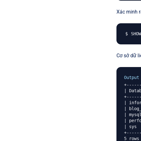
Xác minh rằ
SHOW
Cơ sở dữ l
Output
+------
| Databa
+------
| infor
| blog_d
| mysql
| perfo
| sys   
+------