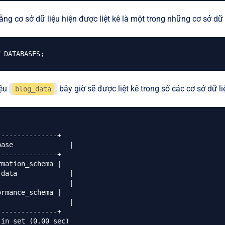
ng cơ sở dữ liệu hiện được liệt kê là một trong những cơ sở dữ 
 DATABASES
;
iệu
bây giờ sẽ được liệt kê trong số các cơ sở dữ li
blog_data
--------------+

se       	|

--------------+

mation_schema |

ata      	|

             	|

rmance_schema |

         	|

--------------+
