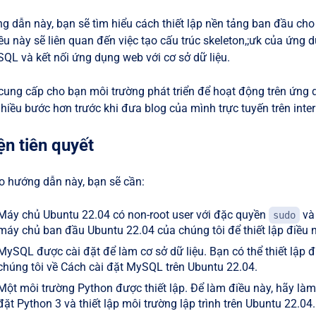
 dẫn này, bạn sẽ tìm hiểu cách thiết lập nền tảng ban đầu cho m
u này sẽ liên quan đến việc tạo cấu trúc skeleton,;ưk của ứng
SQL và kết nối ứng dụng web với cơ sở dữ liệu.
cung cấp cho bạn môi trường phát triển để hoạt động trên ứng
hiều bước hơn trước khi đưa blog của mình trực tuyến trên inter
ện tiên quyết
o hướng dẫn này, bạn sẽ cần:
Máy chủ Ubuntu 22.04 có non-root user với đặc quyền
và 
sudo
máy chủ ban đầu Ubuntu 22.04 của chúng tôi để thiết lập điều n
MySQL được cài đặt để làm cơ sở dữ liệu. Bạn có thể thiết lập
chúng tôi về Cách cài đặt MySQL trên Ubuntu 22.04.
Một môi trường Python được thiết lập. Để làm điều này, hãy là
đặt Python 3 và thiết lập môi trường lập trình trên Ubuntu 22.04.